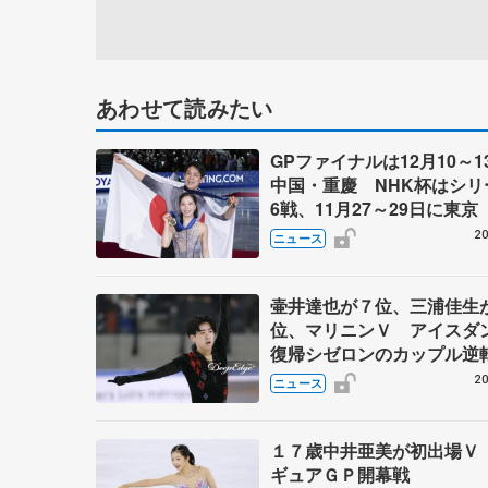
あわせて読みたい
GPファイナルは12月10～1
中国・重慶 NHK杯はシリ
6戦、11月27～29日に東京 
～27年シーズン、国際スケ
20
ニュース
盟発表
壷井達也が７位、三浦佳生
位、マリニンＶ アイスダ
復帰シゼロンのカップル逆
勝 ＧＰ開幕戦フランス大
20
ニュース
日
１７歳中井亜美が初出場Ｖ
ギュアＧＰ開幕戦