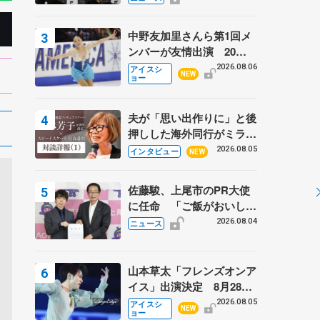
弟〟オリンピック3連覇の
野村忠宏さんと対談
中野友加里さんら第1回メ
ンバーが友情出演 20周
年の「フレンズオンアイ
2026.08.06
アイスシ
NEW
ョー
ス」 宮本賢二さん、有川
梨絵さん、田村岳斗さんも
夫が「思い出作りに」と後
押しした海外同行がミラノ
まで… 繁華街のリンクで
2026.08.05
インタビュー
NEW
は不良のお兄さんも味方
に 小林芳子さんが振り返
佐藤駿、上尾市のPR大使
るスケート人生
に任命 「ご飯がおいし
く、住みやすいのが魅力」
2026.08.04
ニュース
山本草太「フレンズオンア
イス」出演決定 8月28日
（金）2公演のみ 荒川静
2026.08.05
アイスシ
NEW
ョー
香さんプロデュース、20