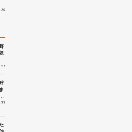
.20
野
験
.27
呼
ま
戦
.22
た
他