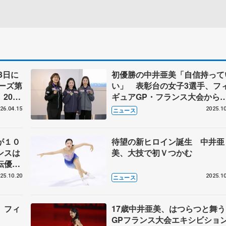
3日に
初優勝の中井亜美「自信持って
ーズ第
い」 表彰台の女子3選手、フ
2026
ギュアGP・フランス大会から
ート連
国
26.04.15
2025.10
ニュース
が１０
待望の新ヒロイン誕生 中井亜
ンスは
美、大技で初Ｖつかむ
転優
会最終
25.10.20
2025.10
ニュース
 フィ
17歳中井亜美、はつらつと舞
GPフランス大会エキシビショ