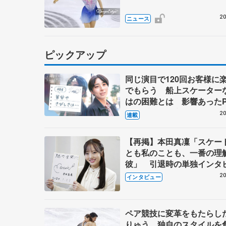
20
ニュース
ピックアップ
同じ演目で120回お客様に
でもらう 船上スケーター
はの困難とは 影響あったP
キャプテン松永さんの存在
20
連載
【再掲】本田真凜「スケー
とも私のことも、一番の理
彼」 引退時の単独インタ
で語った競技人生や家族、
20
インタビュー
これからの夢…
ペア競技に変革をもたらし
りゅう 独自のスタイルを