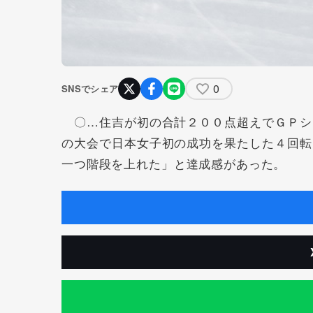
0
SNSでシェア
〇…住吉が初の合計２００点超えでＧＰシ
の大会で日本女子初の成功を果たした４回転
一つ階段を上れた」と達成感があった。