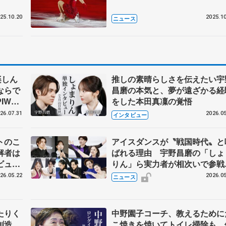
25.10.20
2025.10
ニュース
楽しん
推しの素晴らしさを伝えたい宇
ならで
昌磨の本気と、夢が遠ざかる経
IW前
をした本田真凜の覚悟
26.07.31
2026.05
インタビュー
トのこ
アイスダンスが〝戦国時代〟と
解者は
ばれる理由 宇野昌磨の「しょ
ビュー
りん」ら実力者が相次いで参
恋人、
国内の競争激化
26.05.22
2026.05
ニュース
たりく
中野園子コーチ、教えるために
創造、
こ焼きを焼いてトイレ掃除も 