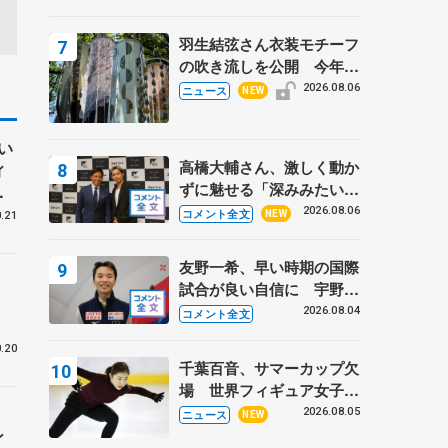
周年のアイスショー
羽生結弦さん衣装モチーフ
の吹き流しを公開 今年は
「春よ、来い」、仙台の瑞
2026.08.06
ニュース
NEW
鳳殿
い
高橋大輔さん、激しく動か
ィ
ずに魅せる「深みみたいな
帰
ものは出てきている？」
2026.08.06
コメント全文
NEW
.21
〝兄さん〟と慕うレジェン
ド野村忠宏さんと和気あい
友野一希、早い時期の国際
あい
試合が良い自信に 宇野昌
磨の現役復帰に思っている
2026.08.04
コメント全文
こと 【アジアンオープン
.20
トロフィーフリー】
千葉百音、サマーカップ欠
場 世界フィギュア女子2
位
う
2026.08.05
ニュース
NEW
ン