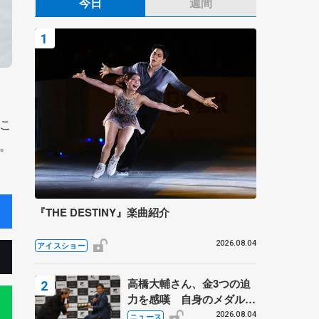
今日
週間
こ
。
『THE DESTINY』楽曲紹介
2026.08.04
アイスショー
高橋大輔さん、金3つの迫
力を感嘆 自身のメダルは
「どちらに？」 〝リス兄
2026.08.04
ニュース