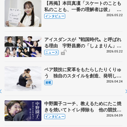
【再掲】本田真凜「スケートのことも
私のことも、一番の理解者は彼」 引
退時の単独インタビューで語った競技
2026.05.22
インタビュー
人生や家族、恋人、これからの夢…
アイスダンスが〝戦国時代〟と呼ばれ
る理由 宇野昌磨の「しょまりん」ら
実力者が相次いで参戦 国内の競争激
2026.05.22
ニュース
化
ペア競技に変革をもたらしたりくりゅ
う 独自のスタイルを創造、発明した
【引退発表後②】
2026.04.24
連載
中野園子コーチ、教えるためにたこ焼
きを焼いてトイレ掃除も 他の競技に
も通用するという坂本花織の筋肉
2026.04.09
インタビュー