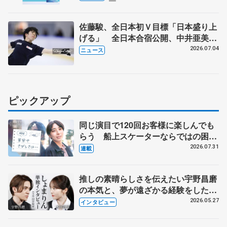
佐藤駿、全日本初Ｖ目標「日本盛り上
げる」 全日本合宿公開、中井亜美
「表現の幅広げる」 元世界王者のフ
2026.07.04
ニュース
ェルナンデスさんが講師
ピックアップ
同じ演目で120回お客様に楽しんでも
らう 船上スケーターならではの困難
とは 影響あったPIW前キャプテン松
2026.07.31
連載
永さんの存在
推しの素晴らしさを伝えたい宇野昌磨
の本気と、夢が遠ざかる経験をした本
田真凜の覚悟
2026.05.27
インタビュー