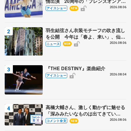
情出演 20周年の「フレンズオンアイ
ス」 宮本賢二さん、有川梨絵さん、
2026.08.06
アイスショー
NEW
田村岳斗さんも
羽生結弦さん衣装モチーフの吹き流し
を公開 今年は「春よ、来い」、仙台
の瑞鳳殿
2026.08.06
ニュース
NEW
『THE DESTINY』楽曲紹介
2026.08.04
アイスショー
高橋大輔さん、激しく動かずに魅せる
「深みみたいなものは出てきてい
る？」 〝兄さん〟と慕うレジェンド
2026.08.06
コメント全文
NEW
野村忠宏さんと和気あいあい