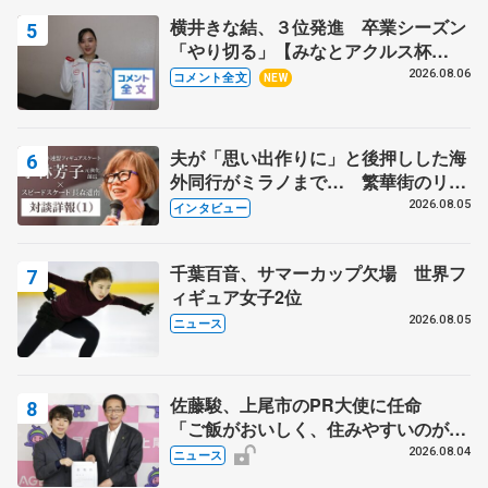
横井きな結、３位発進 卒業シーズン
「やり切る」【みなとアクルス杯
SP】
2026.08.06
コメント全文
NEW
夫が「思い出作りに」と後押しした海
外同行がミラノまで… 繁華街のリン
クでは不良のお兄さんも味方に 小林
2026.08.05
インタビュー
芳子さんが振り返るスケート人生
千葉百音、サマーカップ欠場 世界フ
ィギュア女子2位
2026.08.05
ニュース
佐藤駿、上尾市のPR大使に任命
「ご飯がおいしく、住みやすいのが魅
力」
2026.08.04
ニュース