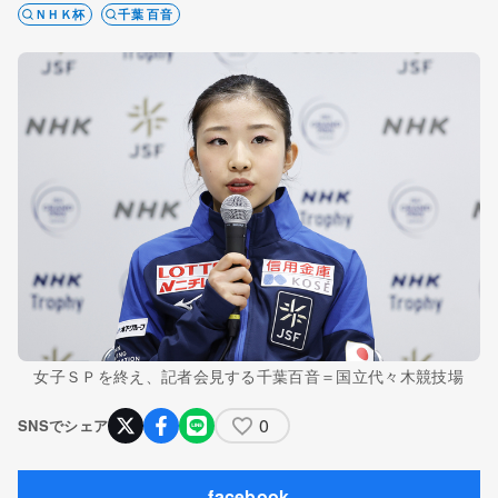
ＮＨＫ杯
千葉 百音
女子ＳＰを終え、記者会見する千葉百音＝国立代々木競技場
0
SNSでシェア
facebook