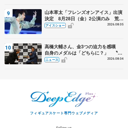
山本草太「フレンズオンアイス」出演
決定 8月28日（金）2公演のみ 荒川
静香さんプロデュース、20周年のアイ
2026.08.05
アイスショー
スショー
高橋大輔さん、金3つの迫力を感嘆
自身のメダルは「どちらに？」 〝リ
ス兄弟〟オリンピック3連覇の野村忠
2026.08.04
ニュース
宏さんと対談
フィギュアスケート専門ウェブメディア
Follow us