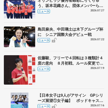
オリンピック優秀者顕彰にりくりゅ
う、坂本花織さん、団体メンバーら
8月7日に文科省が表彰式、ブルーノ・
2026.07.27
ニュース
マルコット、中野園子らコーチも
島田麻央、中田璃士は木下グループ杯
に シニア国際大会デビュー戦
2026.07.22
ニュース
佐藤駿、フリーで４回転は３種類計４
度の意向 ８月初戦、ルール変更で
「点数の出方確認したい」
2026.07.19
ニュース
【日本女子は9人がアサイン GPシリ
ーズ展望①女子編】 ポッドキャスト
#72を配信
2026.07.16
ニュース