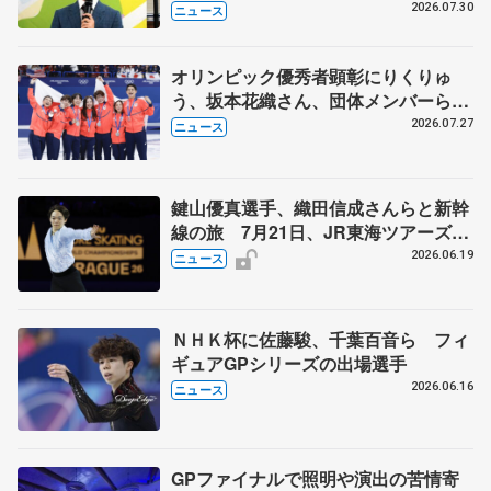
ージャンプに挑戦も？
2026.07.30
ニュース
オリンピック優秀者顕彰にりくりゅ
う、坂本花織さん、団体メンバーら
8月7日に文科省が表彰式、ブルーノ・
2026.07.27
ニュース
マルコット、中野園子らコーチも
鍵山優真選手、織田信成さんらと新幹
線の旅 7月21日、JR東海ツアーズが
「THE REVUE ON SHINKANSEN」
2026.06.19
ニュース
を運行
ＮＨＫ杯に佐藤駿、千葉百音ら フィ
ギュアGPシリーズの出場選手
2026.06.16
ニュース
GPファイナルで照明や演出の苦情寄