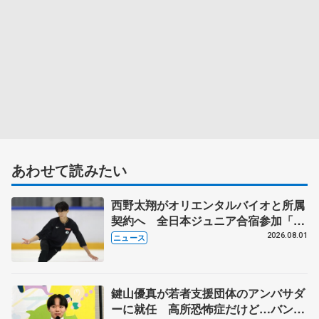
あわせて読みたい
西野太翔がオリエンタルバイオと所属
契約へ 全日本ジュニア合宿参加「結
果残していかないと」 講師はジェー
2026.08.01
ニュース
ソン・ブラウン、岡万佑子は助言感謝
鍵山優真が若者支援団体のアンバサダ
ーに就任 高所恐怖症だけど…バンジ