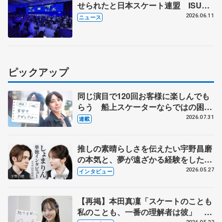
せられたと日本スケート連盟 ISU総
会で発言「スケーター見たいファンに
2026.06.11
ニュース
ふさわしいリターンを」
ピックアップ
同じ演目で120回お客様に楽しんでも
らう 船上スケーターならではの困難
とは 影響あったPIW前キャプテン松
2026.07.31
連載
永さんの存在
推しの素晴らしさを伝えたい宇野昌磨
の本気と、夢が遠ざかる経験をした本
田真凜の覚悟
2026.05.27
インタビュー
【再掲】本田真凜「スケートのことも
私のことも、一番の理解者は彼」 引