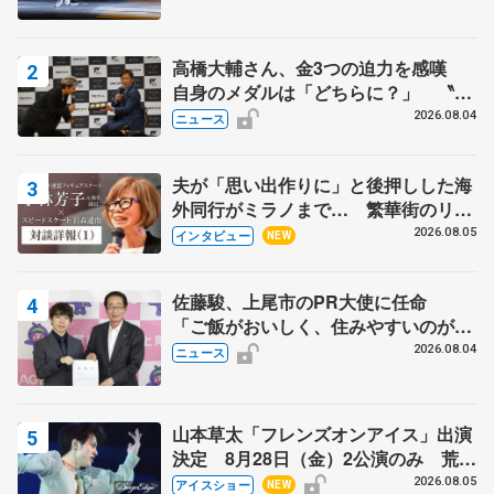
高橋大輔さん、金3つの迫力を感嘆
自身のメダルは「どちらに？」 〝リ
ス兄弟〟オリンピック3連覇の野村忠
2026.08.04
ニュース
宏さんと対談
夫が「思い出作りに」と後押しした海
外同行がミラノまで… 繁華街のリン
クでは不良のお兄さんも味方に 小林
2026.08.05
インタビュー
NEW
芳子さんが振り返るスケート人生
佐藤駿、上尾市のPR大使に任命
「ご飯がおいしく、住みやすいのが魅
力」
2026.08.04
ニュース
山本草太「フレンズオンアイス」出演
決定 8月28日（金）2公演のみ 荒川
静香さんプロデュース、20周年のアイ
2026.08.05
アイスショー
NEW