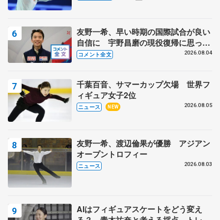
スショー
友野一希、早い時期の国際試合が良い
自信に 宇野昌磨の現役復帰に思って
いること 【アジアンオープントロフ
2026.08.04
コメント全文
ィーフリー後】
千葉百音、サマーカップ欠場 世界フ
ィギュア女子2位
2026.08.05
ニュース
NEW
友野一希、渡辺倫果が優勝 アジアン
オープントロフィー
2026.08.03
ニュース
AIはフィギュアスケートをどう変え
る？ 青木祐奈と考える採点、トレー