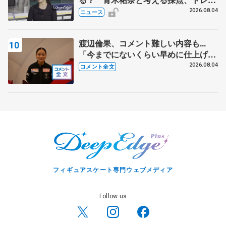
ニングの未来
2026.08.04
ニュース
渡辺倫果、コメント難しい内容も...
「今までにないくらい早めに仕上げら
れている」 【アジアンオープントロ
2026.08.04
コメント全文
フィー女子フリー】
フィギュアスケート専門ウェブメディア
Follow us