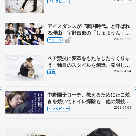
退時の単独インタビューで語った競技
2026.05.22
インタビュー
人生や家族、恋人、これからの夢…
アイスダンスが〝戦国時代〟と呼ばれ
る理由 宇野昌磨の「しょまりん」ら
実力者が相次いで参戦 国内の競争激
2026.05.22
ニュース
化
ペア競技に変革をもたらしたりくりゅ
う 独自のスタイルを創造、発明した
【引退発表後②】
2026.04.24
連載
中野園子コーチ、教えるためにたこ焼
きを焼いてトイレ掃除も 他の競技に
も通用するという坂本花織の筋肉
2026.04.09
インタビュー