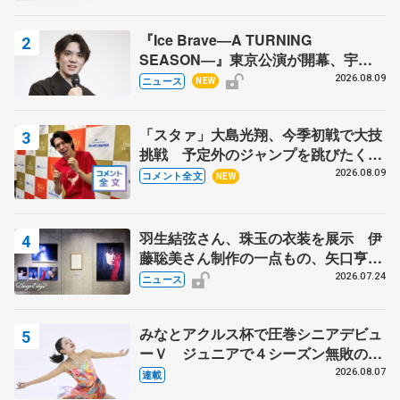
『Ice Brave―A TURNING
SEASON―』東京公演が開幕、宇野
昌磨の『Ice Brave』にかける思いを
2026.08.09
ニュース
NEW
知る記事 5選
「スタァ」大島光翔、今季初戦で大技
挑戦 予定外のジャンプを跳びたくな
った理由とは… 【関東サマートロフ
2026.08.09
コメント全文
NEW
ィー男子ショート】
羽生結弦さん、珠玉の衣装を展示 伊
藤聡美さん制作の一点もの、矢口亨さ
んが撮影
2026.07.24
ニュース
みなとアクルス杯で圧巻シニアデビュ
ーＶ ジュニアで４シーズン無敗の島
田麻央
2026.08.07
連載