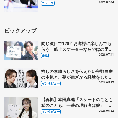
2026.07.04
ニュース
ピックアップ
同じ演目で120回お客様に楽しんでも
らう 船上スケーターならではの困難
とは 影響あったPIW前キャプテン松
2026.07.31
連載
永さんの存在
推しの素晴らしさを伝えたい宇野昌磨
の本気と、夢が遠ざかる経験をした本
田真凜の覚悟
2026.05.27
インタビュー
【再掲】本田真凜「スケートのことも
私のことも、一番の理解者は彼」 引
退時の単独インタビューで語った競技
2026.05.22
インタビュー
人生や家族、恋人、これからの夢…