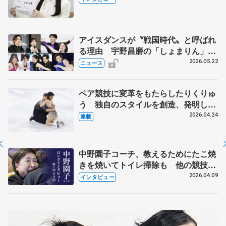
人生や家族、恋人、これからの夢…
アイスダンスが〝戦国時代〟と呼ばれ
る理由 宇野昌磨の「しょまりん」ら
実力者が相次いで参戦 国内の競争激
2026.05.22
ニュース
化
ペア競技に変革をもたらしたりくりゅ
う 独自のスタイルを創造、発明した
【引退発表後②】
2026.04.24
連載
中野園子コーチ、教えるためにたこ焼
きを焼いてトイレ掃除も 他の競技に
も通用するという坂本花織の筋肉
2026.04.09
インタビュー