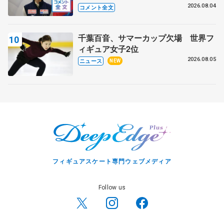
いること 【アジアンオープントロフ
2026.08.04
コメント全文
ィーフリー】
千葉百音、サマーカップ欠場 世界フ
ィギュア女子2位
2026.08.05
ニュース
NEW
フィギュアスケート専門ウェブメディア
Follow us