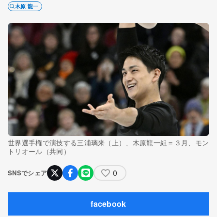
木原 龍一
世界選手権で演技する三浦璃来（上）、木原龍一組＝３月、モン
トリオール（共同）
0
SNSでシェア
facebook