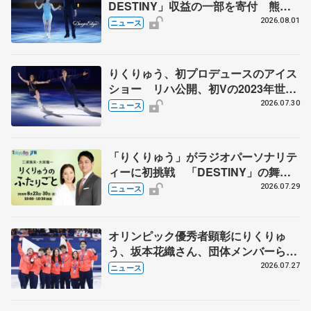
DESTINY」収益の一部を寄付 熊本
地震、被災者支援
2026.08.01
ニュース
りくりゅう、初プロデュースのアイス
ショー リハ公開、初Vの2023年世界
選手権のSP披露 ハゼボロ、チョク
2026.07.30
ニュース
ベイら豪華メンバーが来日
「りくりゅう」がラジオパーソナリテ
ィーに初挑戦 「DESTINY」の舞台
裏エピソードも
2026.07.29
ニュース
オリンピック優秀者顕彰にりくりゅ
う、坂本花織さん、団体メンバーら
8月7日に文科省が表彰式、ブルーノ・
2026.07.27
ニュース
マルコット、中野園子らコーチも