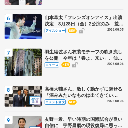
山本草太「フレンズオンアイス」出演
決定 8月28日（金）2公演のみ 荒川
静香さんプロデュース、20周年のアイ
2026.08.05
アイスショー
NEW
スショー
羽生結弦さん衣装モチーフの吹き流し
を公開 今年は「春よ、来い」、仙台
の瑞鳳殿
2026.08.06
ニュース
NEW
高橋大輔さん、激しく動かずに魅せる
「深みみたいなものは出てきてい
る？」 〝兄さん〟と慕うレジェンド
2026.08.06
コメント全文
NEW
野村忠宏さんと和気あいあい
友野一希、早い時期の国際試合が良い
自信に 宇野昌磨の現役復帰に思って