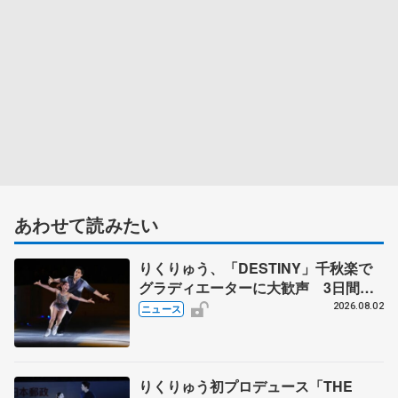
あわせて読みたい
りくりゅう、「DESTINY」千秋楽で
グラディエーターに大歓声 3日間の
計4公演で延べ約１万8千人動員、三浦
2026.08.02
ニュース
璃来さん感極まる
りくりゅう初プロデュース「THE