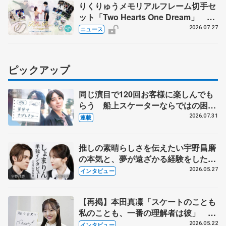
りくりゅうメモリアルフレーム切手セ
ット「Two Hearts One Dream」 受
注生産、7月29日受け付け開始
2026.07.27
ニュース
ピックアップ
同じ演目で120回お客様に楽しんでも
らう 船上スケーターならではの困難
とは 影響あったPIW前キャプテン松
2026.07.31
連載
永さんの存在
推しの素晴らしさを伝えたい宇野昌磨
の本気と、夢が遠ざかる経験をした本
田真凜の覚悟
2026.05.27
インタビュー
【再掲】本田真凜「スケートのことも
私のことも、一番の理解者は彼」 引
退時の単独インタビューで語った競技
2026.05.22
インタビュー