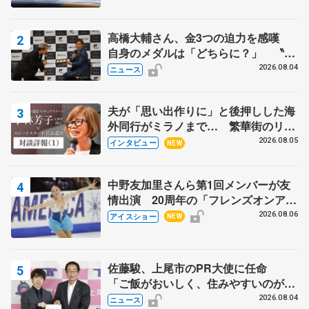
高橋大輔さん、金3つの迫力を感嘆
自身のメダルは「どちらに？」 〝リ
ス兄弟〟オリンピック3連覇の野村忠
2026.08.04
ニュース
宏さんと対談
夫が「思い出作りに」と後押しした海
外同行がミラノまで… 繁華街のリン
クでは不良のお兄さんも味方に 小林
2026.08.05
インタビュー
NEW
芳子さんが振り返るスケート人生
中野友加里さんら第1回メンバーが友
情出演 20周年の「フレンズオンアイ
ス」 宮本賢二さん、有川梨絵さん、
2026.08.06
アイスショー
NEW
田村岳斗さんも
佐藤駿、上尾市のPR大使に任命
「ご飯がおいしく、住みやすいのが魅
力」
2026.08.04
ニュース