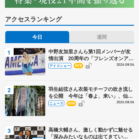
アクセスランキング
今日
週間
中野友加里さんら第1回メンバーが友
情出演 20周年の「フレンズオンアイ
ス」 宮本賢二さん、有川梨絵さん、
2026.08.06
アイスショー
NEW
田村岳斗さんも
羽生結弦さん衣装モチーフの吹き流し
を公開 今年は「春よ、来い」、仙台
の瑞鳳殿
2026.08.06
ニュース
NEW
高橋大輔さん、激しく動かずに魅せる
「深みみたいなものは出てきてい