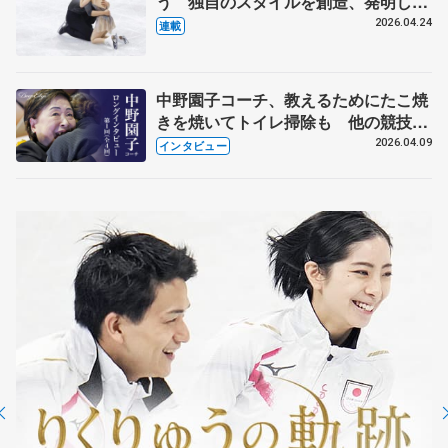
う 独自のスタイルを創造、発明した
【引退発表後②】
2026.04.24
連載
中野園子コーチ、教えるためにたこ焼
きを焼いてトイレ掃除も 他の競技に
も通用するという坂本花織の筋肉
2026.04.09
インタビュー