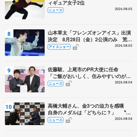
ィギュア女子2位
2026.08.05
ニュース
山本草太「フレンズオンアイス」出演
決定 8月28日（金）2公演のみ 荒川
静香さんプロデュース、20周年のアイ
2026.08.05
アイスショー
スショー
佐藤駿、上尾市のPR大使に任命
「ご飯がおいしく、住みやすいのが魅
力」
2026.08.04
ニュース
高橋大輔さん、金3つの迫力を感嘆
自身のメダルは「どちらに？」 〝リ
ス兄弟〟オリンピック3連覇の野村忠
2026.08.04
ニュース
宏さんと対談