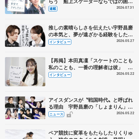
らう 船上スケーターならではの困難
とは 影響あったPIW前キャプテン松
2026.07.31
連載
永さんの存在
推しの素晴らしさを伝えたい宇野昌磨
の本気と、夢が遠ざかる経験をした本
田真凜の覚悟
2026.05.27
インタビュー
【再掲】本田真凜「スケートのことも
私のことも、一番の理解者は彼」 引
退時の単独インタビューで語った競技
2026.05.22
インタビュー
人生や家族、恋人、これからの夢…
アイスダンスが〝戦国時代〟と呼ばれ
る理由 宇野昌磨の「しょまりん」ら
実力者が相次いで参戦 国内の競争激
2026.05.22
ニュース
化
ペア競技に変革をもたらしたりくりゅ