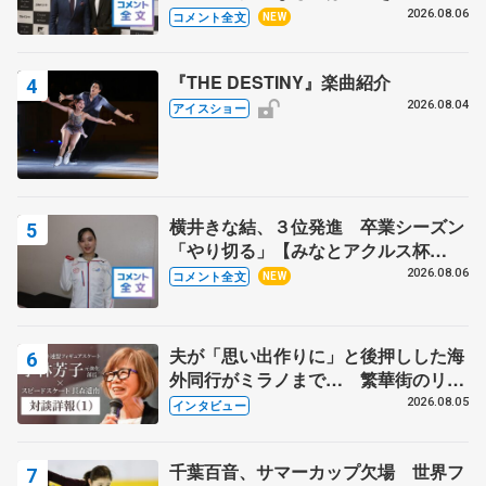
る？」 〝兄さん〟と慕うレジェンド
2026.08.06
コメント全文
NEW
野村忠宏さんと和気あいあい
『THE DESTINY』楽曲紹介
2026.08.04
アイスショー
横井きな結、３位発進 卒業シーズン
「やり切る」【みなとアクルス杯
SP】
2026.08.06
コメント全文
NEW
夫が「思い出作りに」と後押しした海
外同行がミラノまで… 繁華街のリン
クでは不良のお兄さんも味方に 小林
2026.08.05
インタビュー
芳子さんが振り返るスケート人生
千葉百音、サマーカップ欠場 世界フ