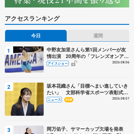
アクセスランキング
今日
週間
中野友加里さんら第1回メンバーが友
情出演 20周年の「フレンズオンアイ
ス」 宮本賢二さん、有川梨絵さん、
2026.08.06
アイスショー
田村岳斗さんも
坂本花織さん「目標へまい進していき
たい」 文部科学省スポーツ表彰式で
代表謝辞
2026.08.07
ニュース
NEW
岡万佑子、サマーカップ欠場を発表