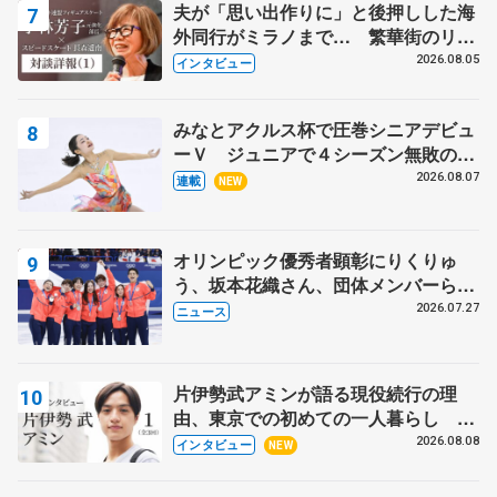
夫が「思い出作りに」と後押しした海
外同行がミラノまで… 繁華街のリン
クでは不良のお兄さんも味方に 小林
2026.08.05
インタビュー
芳子さんが振り返るスケート人生
みなとアクルス杯で圧巻シニアデビュ
ーＶ ジュニアで４シーズン無敗の島
田麻央
2026.08.07
連載
NEW
オリンピック優秀者顕彰にりくりゅ
う、坂本花織さん、団体メンバーら
8月7日に文科省が表彰式、ブルーノ・
2026.07.27
ニュース
マルコット、中野園子らコーチも
片伊勢武アミンが語る現役続行の理
由、東京での初めての一人暮らし 注
目スケーターの「今」に迫る
2026.08.08
インタビュー
NEW