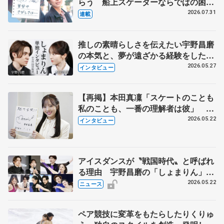
らう 船上スケーターならではの困難
とは 影響あったPIW前キャプテン松
2026.07.31
連載
永さんの存在
推しの素晴らしさを伝えたい宇野昌磨
の本気と、夢が遠ざかる経験をした本
田真凜の覚悟
2026.05.27
インタビュー
【再掲】本田真凜「スケートのことも
私のことも、一番の理解者は彼」 引
退時の単独インタビューで語った競技
2026.05.22
インタビュー
人生や家族、恋人、これからの夢…
アイスダンスが〝戦国時代〟と呼ばれ
る理由 宇野昌磨の「しょまりん」ら
実力者が相次いで参戦 国内の競争激
2026.05.22
ニュース
化
ペア競技に変革をもたらしたりくりゅ