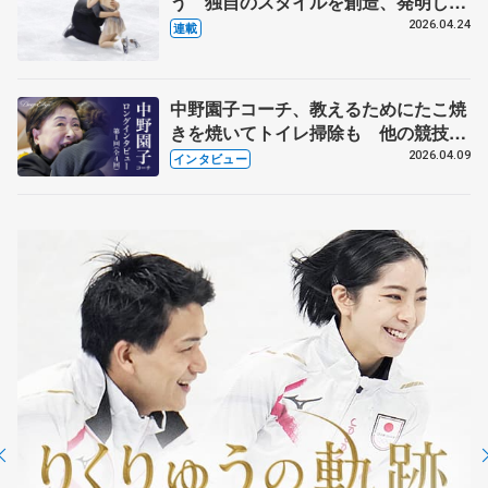
う 独自のスタイルを創造、発明した
【引退発表後②】
2026.04.24
連載
中野園子コーチ、教えるためにたこ焼
きを焼いてトイレ掃除も 他の競技に
も通用するという坂本花織の筋肉
2026.04.09
インタビュー