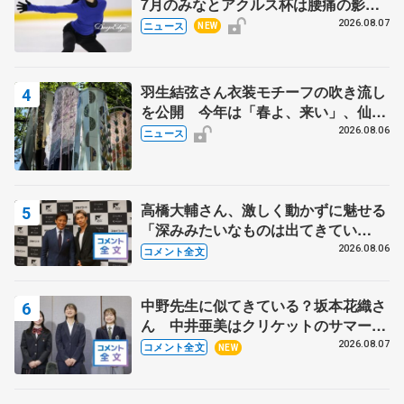
7月のみなとアクルス杯は腰痛の影響
で
2026.08.07
ニュース
NEW
羽生結弦さん衣装モチーフの吹き流し
を公開 今年は「春よ、来い」、仙台
の瑞鳳殿
2026.08.06
ニュース
高橋大輔さん、激しく動かずに魅せる
「深みみたいなものは出てきてい
る？」 〝兄さん〟と慕うレジェンド
2026.08.06
コメント全文
野村忠宏さんと和気あいあい
中野先生に似てきている？坂本花織さ
ん 中井亜美はクリケットのサマーキ
ャンプに 島田麻央はたくさん試合に
2026.08.07
コメント全文
NEW
出て国際大会へ【文部科学省スポーツ
表彰式】