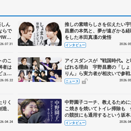
楽しん
推しの素晴らしさを伝えたい宇
ならで
昌磨の本気と、夢が遠ざかる経
IW前
をした本田真凜の覚悟
26.07.31
2026.05
インタビュー
トのこ
アイスダンスが〝戦国時代〟と
解者は
ばれる理由 宇野昌磨の「しょ
ビュー
りん」ら実力者が相次いで参
恋人、
国内の競争激化
26.05.22
2026.05
ニュース
たりく
中野園子コーチ、教えるために
創造、
こ焼きを焼いてトイレ掃除も 
の競技にも通用するという坂本
織の筋肉
26.04.24
2026.04
インタビュー