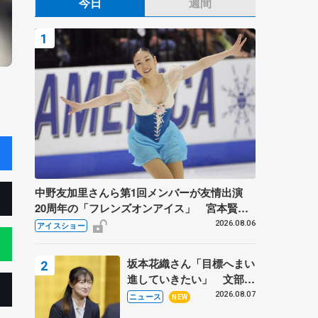
今日
週間
中野友加里さんら第1回メンバーが友情出演
20周年の「フレンズオンアイス」 宮本賢二
さん、有川梨絵さん、田村岳斗さんも
2026.08.06
アイスショー
坂本花織さん「目標へまい
進していきたい」 文部科
学省スポーツ表彰式で代表
2026.08.07
ニュース
NEW
謝辞