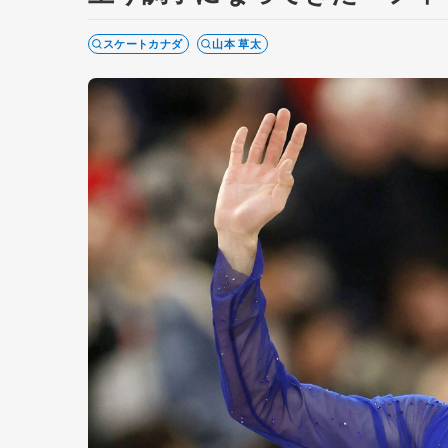
スケートカナダ
山本 草太