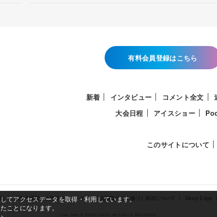
有料会員登録はこちら
新着
インタビュー
コメント全文
大会日程
アイスショー
Po
このサイトについて
使用してアクセスデータを取得・利用しています。
約
利用者情報の外部送信について
特定商取引法に基づく表示について
Deep Edge
したことになります。
い。
Copy Right © KYODO NEWS All RIGHTS RESERVED.