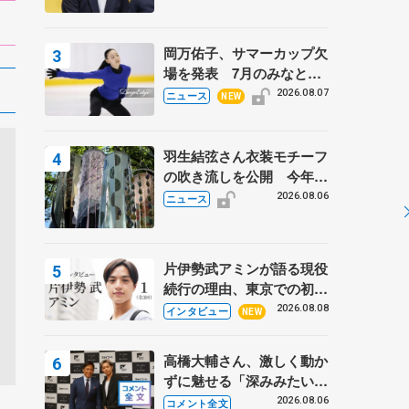
岡万佑子、サマーカップ欠
場を発表 7月のみなとア
クルス杯は腰痛の影響で
2026.08.07
ニュース
NEW
羽生結弦さん衣装モチーフ
の吹き流しを公開 今年は
「春よ、来い」、仙台の瑞
2026.08.06
ニュース
鳳殿
片伊勢武アミンが語る現役
続行の理由、東京での初め
ての一人暮らし 注目スケ
2026.08.08
インタビュー
NEW
ーターの「今」に迫る
高橋大輔さん、激しく動か
ずに魅せる「深みみたいな
ものは出てきている？」
2026.08.06
コメント全文