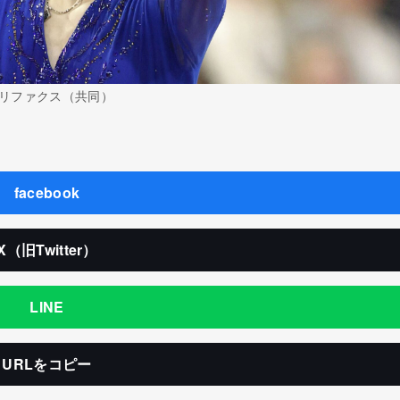
リファクス（共同）
facebook
X（旧Twitter）
LINE
URLをコピー