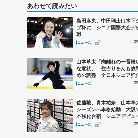
あわせて読みたい
島田麻央、中田璃士は木下
プ杯に シニア国際大会デ
戦
20
ニュース
山本草太「肉離れの一番軽
な症状」 住吉りをんも故
めの調整 全日本シニア強
20
ニュース
佐藤駿、青木祐奈、山本草
シーズンへ本格始動 大阪
本強化合宿 シニアデビュ
田麻央らも
20
ニュース