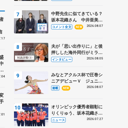
〝兄さん〟と慕うレジェン
ド野村忠宏さんと和気あい
中野先生に似てきている？
あい
者
坂本花織さん 中井亜美は
クリケットのサマーキャン
2026.08.07
コメント全文
NEW
信
プに 島田麻央はたくさん
試合に出て国際大会へ【文
.17
部科学省スポーツ表彰
夫が「思い出作りに」と後
式】
押しした海外同行がミラノ
盛
まで… 繁華街のリンクで
2026.08.05
インタビュー
中
は不良のお兄さんも味方
世
に 小林芳子さんが振り返
みなとアクルス杯で圧巻シ
講
るスケート人生
.04
ニアデビューＶ ジュニア
で４シーズン無敗の島田麻
2026.08.07
連載
NEW
央
変
手
オリンピック優秀者顕彰に
りくりゅう、坂本花織さ
.01
ん、団体メンバーら 8月
2026.07.27
ニュース
7日に文科省が表彰式、ブ