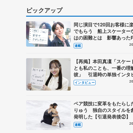
ピックアップ
同じ演目で120回お客様に
でもらう 船上スケーター
はの困難とは 影響あったP
キャプテン松永さんの存在
20
連載
【再掲】本田真凜「スケー
とも私のことも、一番の理
彼」 引退時の単独インタ
で語った競技人生や家族、
20
インタビュー
これからの夢…
ペア競技に変革をもたらし
りゅう 独自のスタイルを
発明した【引退発表後②】
20
連載