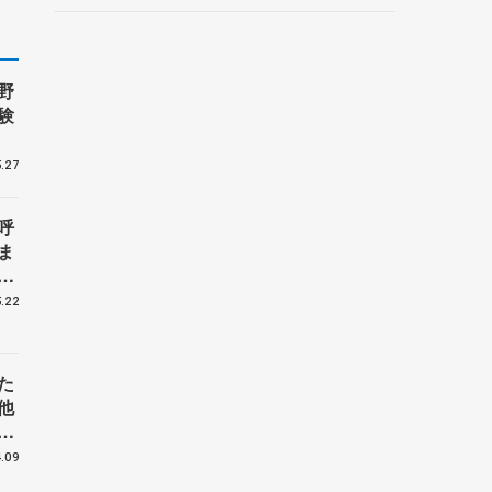
ルーノ・マルコット、中野
園子らコーチも
野
験
.27
呼
ま
戦
.22
た
他
花
.09