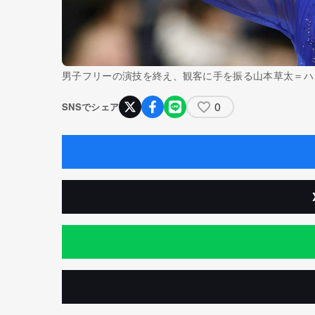
男子フリーの演技を終え、観客に手を振る山本草太＝ハ
0
SNSでシェア