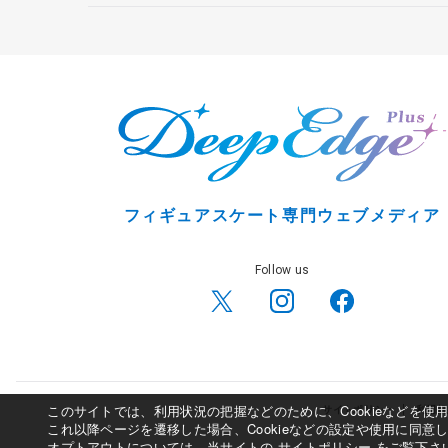
フィギュアスケート専門ウェブメディア
Follow us
このサイトでは、利用状況の把握などのために、Cookieなどを
サイトポリシー
利用規
これ以降ページを遷移した場合、Cookieなどの設定や使用に同意
オプトアウトについては、当サイトの
サイトポリシー
をご覧下さ