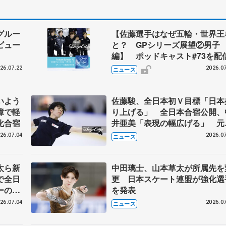
グルー
【佐藤選手はなぜ五輪・世界王
ビュー
と？ GPシリーズ展望②男子
編】 ポッドキャスト#73を配
26.07.22
2026.07
ニュース
いよう
佐藤駿、全日本初Ｖ目標「日本
障で軽
り上げる」 全日本合宿公開、
化合宿
井亜美「表現の幅広げる」 元
界王者のフェルナンデスさんが
26.07.04
2026.07
ニュース
師
太ら新
中田璃士、山本草太が所属先を
で全日
更 日本スケート連盟が強化選
ーの島
を発表
26.07.04
2026.07
ニュース