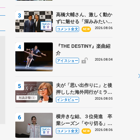
高橋大輔さん、激しく動か
ずに魅せる「深みみたいな
ものは出てきている？」
2026.08.06
コメント全文
NEW
〝兄さん〟と慕うレジェン
ド野村忠宏さんと和気あい
『THE DESTINY』楽曲紹
あい
介
2026.08.04
アイスショー
夫が「思い出作りに」と後
押しした海外同行がミラノ
まで… 繁華街のリンクで
2026.08.05
インタビュー
は不良のお兄さんも味方
に 小林芳子さんが振り返
横井きな結、３位発進 卒
るスケート人生
業シーズン「やり切る」
【みなとアクルス杯SP】
2026.08.06
コメント全文
NEW