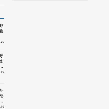
野村忠宏さんと対談
野
験
.27
呼
ま
戦
.22
た
他
花
.09