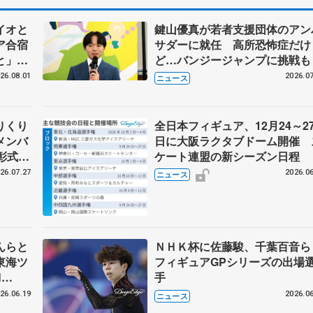
イオと
鍵山優真が若者支援団体のアン
ア合宿
サダーに就任 高所恐怖症だけ
いと」
ど…バンジージャンプに挑戦も
ン、岡
26.08.01
2026.07
ニュース
りくり
全日本フィギュア、12月24～2
メンバ
日に大阪ラクタブドーム開催 
彰式、
ケート連盟の新シーズン日程
野園子
26.07.27
2026.06
ニュース
んらと
ＮＨＫ杯に佐藤駿、千葉百音
東海ツ
フィギュアGPシリーズの出場
N
手
26.06.19
2026.06
ニュース