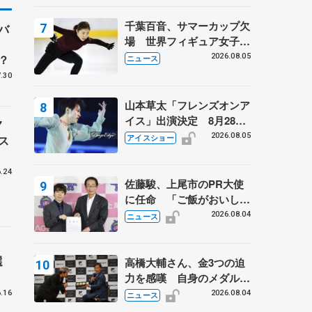
千葉百音、サマーカップ欠
バ
場 世界フィギュア女子2
位
？
2026.08.05
ニュース
.30
山本草太「フレンズオンア
イス」出演決定 8月28日
7
（金）2公演のみ 荒川静
2026.08.05
ス
アイスショー
香さんプロデュース、20
周年のアイスショー
.24
佐藤駿、上尾市のPR大使
に任命 「ご飯がおいし
く、住みやすいのが魅力」
2026.08.04
ニュース
ら
選
高橋大輔さん、金3つの迫
力を感嘆 自身のメダルは
「どちらに？」 〝リス兄
.16
2026.08.04
ニュース
弟〟オリンピック3連覇の