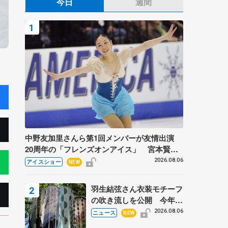
今日
週間
中野友加里さんら第1回メンバーが友情出演
20周年の「フレンズオンアイス」 宮本賢二
さん、有川梨絵さん、田村岳斗さんも
2026.08.06
アイスショー
NEW
羽生結弦さん衣装モチーフ
の吹き流しを公開 今年は
「春よ、来い」、仙台の瑞
2026.08.06
ニュース
NEW
鳳殿