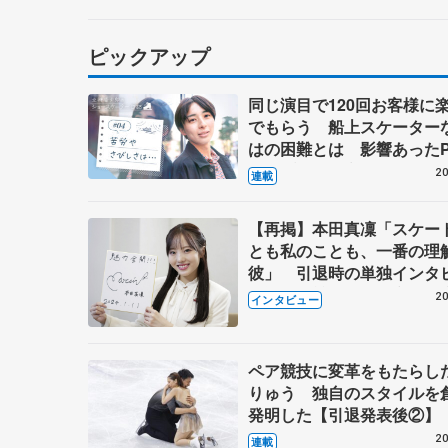
ピックアップ
同じ演目で120回お客様に
でもらう 船上スケーター
はの困難とは 影響あったP
キャプテン松永さんの存在
20
連載
【再掲】本田真凜「スケー
とも私のことも、一番の理
彼」 引退時の単独インタ
で語った競技人生や家族、
20
インタビュー
これからの夢…
ペア競技に変革をもたらし
りゅう 独自のスタイルを
発明した【引退発表後②】
20
連載