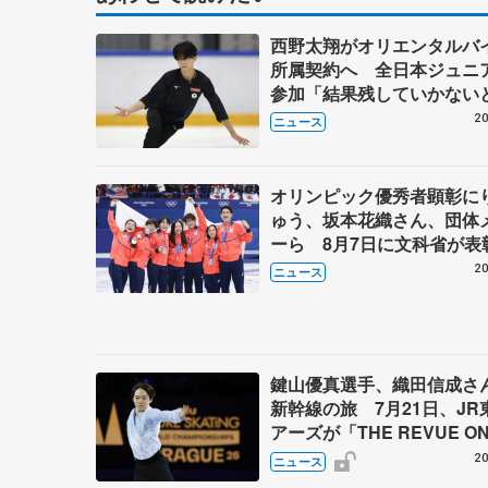
西野太翔がオリエンタルバ
所属契約へ 全日本ジュニ
参加「結果残していかな
講師はジェーソン・ブラウ
20
ニュース
万佑子は助言感謝
オリンピック優秀者顕彰に
ゅう、坂本花織さん、団体
ーら 8月7日に文科省が表
ブルーノ・マルコット、中
20
ニュース
らコーチも
鍵山優真選手、織田信成さ
新幹線の旅 7月21日、JR
アーズが「THE REVUE O
SHINKANSEN」を運行
20
ニュース