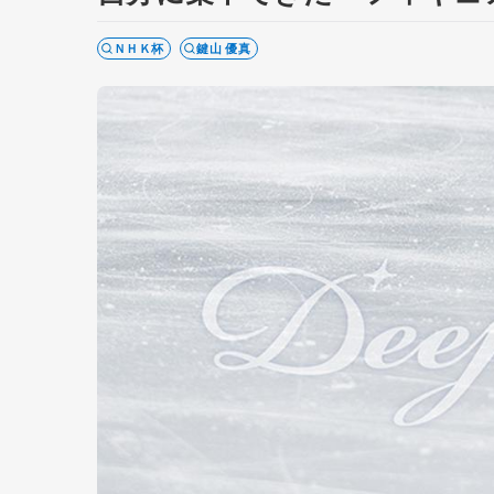
ＮＨＫ杯
鍵山 優真