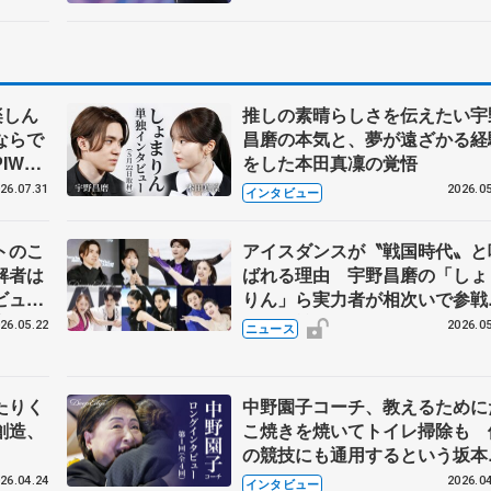
楽しん
推しの素晴らしさを伝えたい宇
ならで
昌磨の本気と、夢が遠ざかる経
IW前
をした本田真凜の覚悟
26.07.31
2026.05
インタビュー
トのこ
アイスダンスが〝戦国時代〟と
解者は
ばれる理由 宇野昌磨の「しょ
ビュー
りん」ら実力者が相次いで参
恋人、
国内の競争激化
26.05.22
2026.05
ニュース
たりく
中野園子コーチ、教えるために
創造、
こ焼きを焼いてトイレ掃除も 
の競技にも通用するという坂本
織の筋肉
26.04.24
2026.04
インタビュー