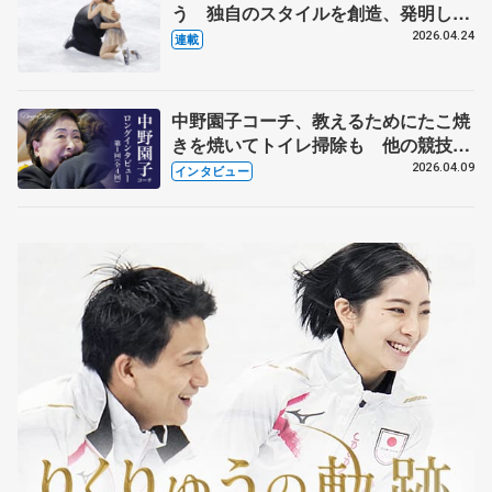
う 独自のスタイルを創造、発明した
【引退発表後②】
2026.04.24
連載
中野園子コーチ、教えるためにたこ焼
きを焼いてトイレ掃除も 他の競技に
も通用するという坂本花織の筋肉
2026.04.09
インタビュー