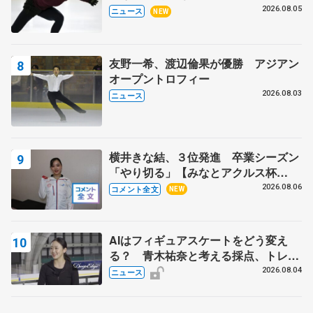
2026.08.05
ニュース
NEW
友野一希、渡辺倫果が優勝 アジアン
オープントロフィー
2026.08.03
ニュース
横井きな結、３位発進 卒業シーズン
「やり切る」【みなとアクルス杯
SP】
2026.08.06
コメント全文
NEW
AIはフィギュアスケートをどう変え
る？ 青木祐奈と考える採点、トレー
ニングの未来
2026.08.04
ニュース