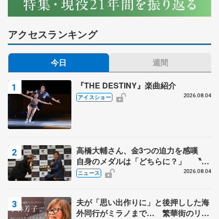
アクセスランキング
今日
週間
『THE DESTINY』楽曲紹介
2026.08.04
アイスショー
高橋大輔さん、金3つの迫力を感嘆
自身のメダルは「どちらに？」 〝リ
ス兄弟〟オリンピック3連覇の野村忠
2026.08.04
ニュース
宏さんと対談
夫が「思い出作りに」と後押しした海
外同行がミラノまで… 繁華街のリン