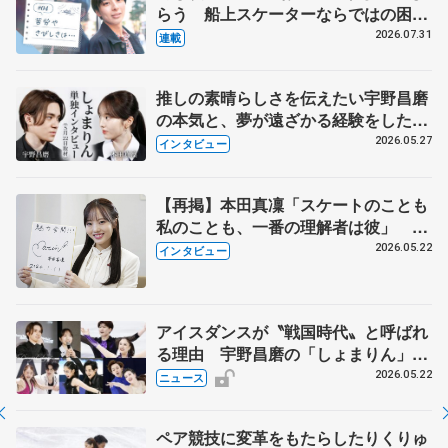
らう 船上スケーターならではの困難
とは 影響あったPIW前キャプテン松
2026.07.31
連載
永さんの存在
推しの素晴らしさを伝えたい宇野昌磨
の本気と、夢が遠ざかる経験をした本
田真凜の覚悟
2026.05.27
インタビュー
【再掲】本田真凜「スケートのことも
私のことも、一番の理解者は彼」 引
退時の単独インタビューで語った競技
2026.05.22
インタビュー
人生や家族、恋人、これからの夢…
アイスダンスが〝戦国時代〟と呼ばれ
る理由 宇野昌磨の「しょまりん」ら
実力者が相次いで参戦 国内の競争激
2026.05.22
ニュース
化
ペア競技に変革をもたらしたりくりゅ