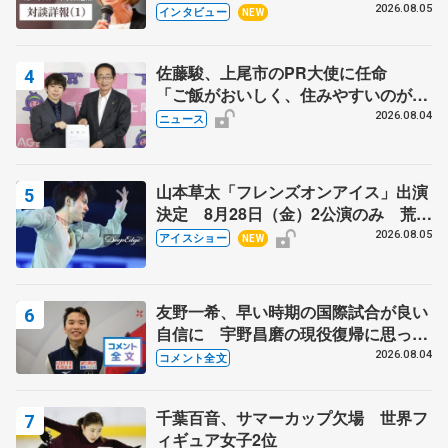
クでは不良のお兄さんも味方に 小林
2026.08.05
インタビュー
NEW
芳子さんが振り返るスケート人生
佐藤駿、上尾市のPR大使に任命
「ご飯がおいしく、住みやすいのが魅
力」
2026.08.04
ニュース
山本草太「フレンズオンアイス」出演
決定 8月28日（金）2公演のみ 荒川
静香さんプロデュース、20周年のアイ
2026.08.05
アイスショー
NEW
スショー
友野一希、早い時期の国際試合が良い
自信に 宇野昌磨の現役復帰に思って
いること 【アジアンオープントロフ
2026.08.04
コメント全文
ィーフリー】
千葉百音、サマーカップ欠場 世界フ
ィギュア女子2位