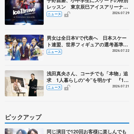
宇野昌磨、小中学生にスケートの特別
レッスン 東京辰巳アイスアリーナ
で、「Ice Brave -A TURNING
2026.07.29
ニュース
SEASON-」東京公演の開催記念
男女は全日本Vで代表へ 日本スケー
ト連盟、世界フィギュアの選考基準を
承認
2026.07.22
ニュース
浅田真央さん、コーチでも「本物」追
求 1人暮らしの“今”を明かす 『1秒
タオル』ホットマンのブランドアンバ
2026.07.21
ニュース
サダー就任
ピックアップ
同じ演目で120回お客様に楽しんでも