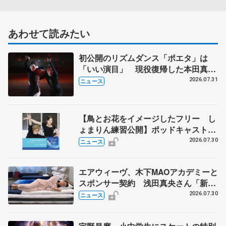
あわせて読みたい
初公開のリズムダンス「ポエタ」は
「いい演目」 現役復帰した本田真
凜、宇野昌磨組がアイスショー
2026.07.31
ニュース
【鳥とお花をイメージしたフリー し
ょまりん練習公開】ポッドキャスト
#75を配信
2026.07.30
ニュース
エアウィーヴ、木下MAOアカデミーと
スポンサー契約 浅田真央さん「新た
な挑戦にも寄り添っていただけること
2026.07.30
ニュース
に心強さ」