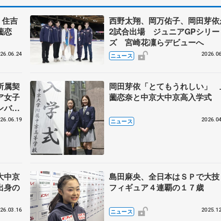
、住吉
西野太翔、岡万佑子、岡田芽依
薗恋
2試合出場 ジュニアGPシリー
」
ズ 宮崎花凜らデビューへ
26.06.24
2026.06
ニュース
所属契
岡田芽依「とてもうれしい」 
ア女子
薗恋奈と中京大中京高入学式
ンバサ
26.06.19
2026.04
ニュース
大中京
島田麻央、全日本はＳＰで大
出身の
フィギュア４連覇の１７歳
26.03.16
2025.12
ニュース