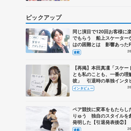
ピックアップ
同じ演目で120回お客様に
でもらう 船上スケーター
はの困難とは 影響あったP
キャプテン松永さんの存在
20
連載
【再掲】本田真凜「スケー
とも私のことも、一番の理
彼」 引退時の単独インタ
で語った競技人生や家族、
20
インタビュー
これからの夢…
ペア競技に変革をもたらし
りゅう 独自のスタイルを
発明した【引退発表後②】
20
連載