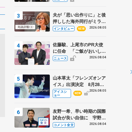
弟〟オリンピック3連覇の
野村忠宏さんと対談
夫が「思い出作りに」と後
押しした海外同行がミラノ
まで… 繁華街のリンクで
2026.08.05
インタビュー
NEW
は不良のお兄さんも味方
に 小林芳子さんが振り返
佐藤駿、上尾市のPR大使
るスケート人生
に任命 「ご飯がおいし
く、住みやすいのが魅力」
2026.08.04
ニュース
山本草太「フレンズオンア
イス」出演決定 8月28日
（金）2公演のみ 荒川静
2026.08.05
アイスシ
NEW
ョー
香さんプロデュース、20
周年のアイスショー
友野一希、早い時期の国際
試合が良い自信に 宇野昌
磨の現役復帰に思っている
2026.08.04
コメント全文
こと 【アジアンオープン