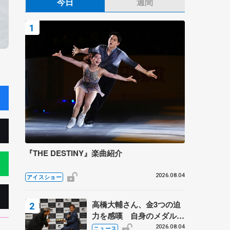
今日
週間
『THE DESTINY』楽曲紹介
2026.08.04
アイスショー
高橋大輔さん、金3つの迫
力を感嘆 自身のメダルは
「どちらに？」 〝リス兄
2026.08.04
ニュース