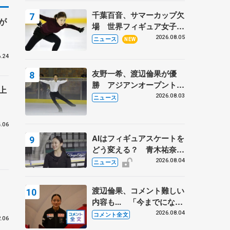
トロフィーフリー】
千葉百音、サマーカップ欠
が
場 世界フィギュア女子2
位
2026.08.05
ニュース
NEW
.24
友野一希、渡辺倫果が優
勝 アジアンオープントロ
上
フィー
2026.08.03
ニュース
.06
AIはフィギュアスケートを
どう変える？ 青木祐奈と
考える採点、トレーニング
2026.08.04
ニュース
の未来
技
渡辺倫果、コメント難しい
内容も... 「今までにない
くらい早めに仕上げられて
2026.08.04
コメント全文
.06
いる」 【アジアンオープ