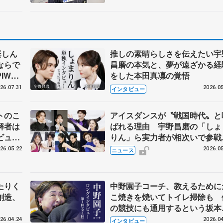
楽しん
推しの素晴らしさを伝えたい宇
ならで
昌磨の本気と、夢が遠ざかる経
IW前
をした本田真凜の覚悟
26.07.31
2026.05
インタビュー
トのこ
アイスダンスが〝戦国時代〟と
解者は
ばれる理由 宇野昌磨の「しょ
ビュー
りん」ら実力者が相次いで参
恋人、
国内の競争激化
26.05.22
2026.05
ニュース
たりく
中野園子コーチ、教えるために
創造、
こ焼きを焼いてトイレ掃除も 
の競技にも通用するという坂本
織の筋肉
26.04.24
2026.04
インタビュー