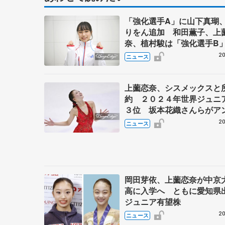
「強化選手A」に山下真瑚
りをん追加 和田薫子、上
奈、植村駿は「強化選手B
20
ニュース
上薗恋奈、シスメックスと
約 ２０２４年世界ジュニ
３位 坂本花織さんらがア
ダーで在籍
20
ニュース
岡田芽依、上薗恋奈が中京
高に入学へ ともに愛知県
ジュニア有望株
20
ニュース