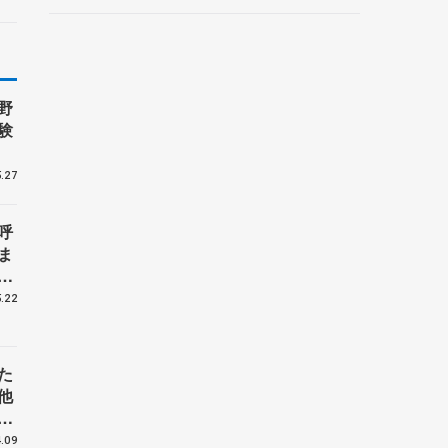
ントロフィー女子フリー】
野
験
.27
呼
ま
戦
.22
た
他
花
.09