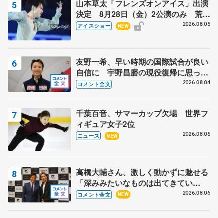
山本草太「フレンズオンアイス」出演
決定 8月28日（金）2公演のみ 荒川
静香さんプロデュース、20周年のアイ
2026.08.05
アイスショー
NEW
スショー
友野一希、早い時期の国際試合が良い
自信に 宇野昌磨の現役復帰に思って
いること 【アジアンオープントロフ
2026.08.04
コメント全文
ィーフリー】
千葉百音、サマーカップ欠場 世界フ
ィギュア女子2位
2026.08.05
ニュース
NEW
高橋大輔さん、激しく動かずに魅せる
「深みみたいなものは出てきてい
る？」 〝兄さん〟と慕うレジェンド
2026.08.06
コメント全文
NEW
野村忠宏さんと和気あいあい