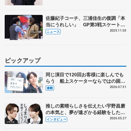
佐藤紀子コーチ、三浦佳生の復調「本
当にうれしい」 GP第3戦スケートカ
ナダ
2025.11.03
ニュース
ピックアップ
同じ演目で120回お客様に楽しんでも
らう 船上スケーターならではの困難
とは 影響あったPIW前キャプテン松
2026.07.31
連載
永さんの存在
推しの素晴らしさを伝えたい宇野昌磨
の本気と、夢が遠ざかる経験をした本
田真凜の覚悟
2026.05.27
インタビュー