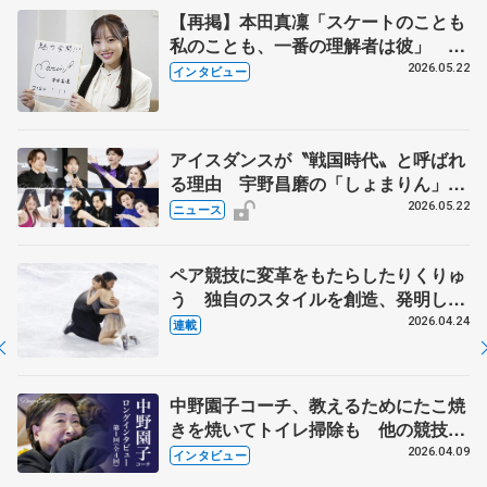
【再掲】本田真凜「スケートのことも
私のことも、一番の理解者は彼」 引
退時の単独インタビューで語った競技
2026.05.22
インタビュー
人生や家族、恋人、これからの夢…
アイスダンスが〝戦国時代〟と呼ばれ
る理由 宇野昌磨の「しょまりん」ら
実力者が相次いで参戦 国内の競争激
2026.05.22
ニュース
化
ペア競技に変革をもたらしたりくりゅ
う 独自のスタイルを創造、発明した
【引退発表後②】
2026.04.24
連載
中野園子コーチ、教えるためにたこ焼
きを焼いてトイレ掃除も 他の競技に
も通用するという坂本花織の筋肉
2026.04.09
インタビュー