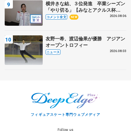
横井きな結、３位発進 卒業シーズン
「やり切る」【みなとアクルス杯
SP】
2026.08.06
コメント全文
NEW
友野一希、渡辺倫果が優勝 アジアン
オープントロフィー
2026.08.03
ニュース
フィギュアスケート専門ウェブメディア
Follow us