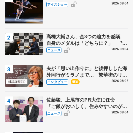
2026.08.04
アイスショー
高橋大輔さん、金3つの迫力を感嘆
自身のメダルは「どちらに？」 〝リ
ス兄弟〟オリンピック3連覇の野村忠
2026.08.04
ニュース
宏さんと対談
夫が「思い出作りに」と後押しした海
外同行がミラノまで… 繁華街のリン
クでは不良のお兄さんも味方に 小林
2026.08.05
インタビュー
NEW
芳子さんが振り返るスケート人生
佐藤駿、上尾市のPR大使に任命
「ご飯がおいしく、住みやすいのが魅
力」
2026.08.04
ニュース