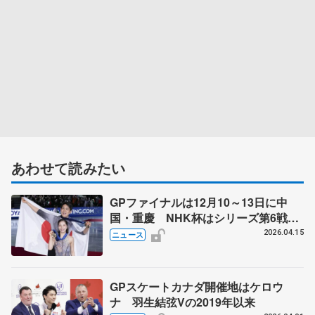
あわせて読みたい
GPファイナルは12月10～13日に中
国・重慶 NHK杯はシリーズ第6戦、
11月27～29日に東京 2026～27年シ
2026.04.15
ニュース
ーズン、国際スケート連盟発表
GPスケートカナダ開催地はケロウ
ナ 羽生結弦Vの2019年以来