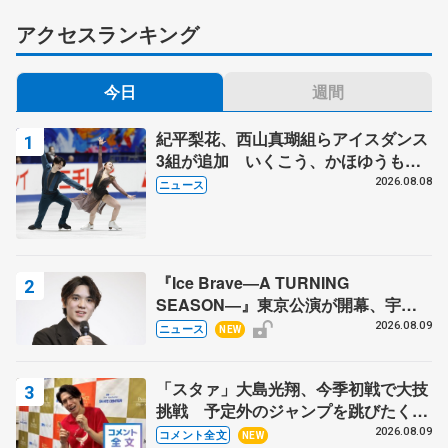
アクセスランキング
今日
週間
紀平梨花、西山真瑚組らアイスダンス
3組が追加 いくこう、かほゆうも、
木下グループ杯
2026.08.08
ニュース
『Ice Brave―A TURNING
SEASON―』東京公演が開幕、宇野
昌磨の『Ice Brave』にかける思いを
2026.08.09
ニュース
NEW
知る記事 5選
「スタァ」大島光翔、今季初戦で大技
挑戦 予定外のジャンプを跳びたくな
った理由とは… 【関東サマートロフ
2026.08.09
コメント全文
NEW