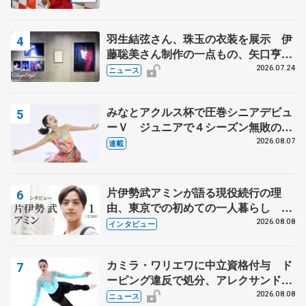
ィー男子ショート】
羽生結弦さん、珠玉の衣装を展示 伊
藤聡美さん制作の一点もの、矢口亨さ
んが撮影
2026.07.24
ニュース
みなとアクルス杯で圧巻シニアデビュ
ーＶ ジュニアで４シーズン無敗の島
田麻央
2026.08.07
連載
片伊勢武アミンが語る現役続行の理
由、東京での初めての一人暮らし 注
目スケーターの「今」に迫る
2026.08.08
インタビュー
カミラ・ワリエワに中立資格付与 ド
ーピング違反で処分、アレクサンド
ラ・イグナトワも
2026.08.08
ニュース