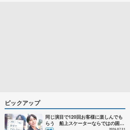
ピックアップ
同じ演目で120回お客様に楽しんでも
らう 船上スケーターならではの困難
とは 影響あったPIW前キャプテン松
2026.07.31