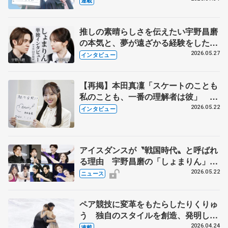
連載
永さんの存在
推しの素晴らしさを伝えたい宇野昌磨
の本気と、夢が遠ざかる経験をした本
田真凜の覚悟
2026.05.27
インタビュー
【再掲】本田真凜「スケートのことも
私のことも、一番の理解者は彼」 引
退時の単独インタビューで語った競技
2026.05.22
インタビュー
人生や家族、恋人、これからの夢…
アイスダンスが〝戦国時代〟と呼ばれ
る理由 宇野昌磨の「しょまりん」ら
実力者が相次いで参戦 国内の競争激
2026.05.22
ニュース
化
ペア競技に変革をもたらしたりくりゅ
う 独自のスタイルを創造、発明した
【引退発表後②】
2026.04.24
連載