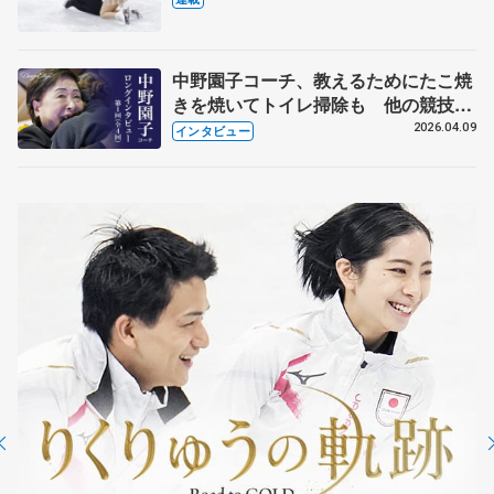
中野園子コーチ、教えるためにたこ焼
きを焼いてトイレ掃除も 他の競技に
も通用するという坂本花織の筋肉
2026.04.09
インタビュー