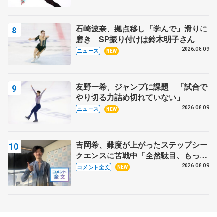
石崎波奈、拠点移し「学んで」滑りに
磨き SP振り付けは鈴木明子さん
2026.08.09
ニュース
NEW
友野一希、ジャンプに課題 「試合で
やり切る力詰め切れていない」
2026.08.09
ニュース
NEW
吉岡希、難度が上がったステップシー
クエンスに苦戦中「全然駄目、もっと
いいエッジで踏めるようにしたいな」
2026.08.09
コメント全文
NEW
【サマーカップ男子SP】