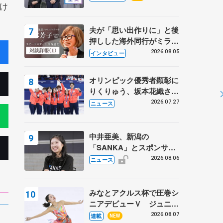
け
プに 島田麻央はたくさん
試合に出て国際大会へ【文
部科学省スポーツ表彰
夫が「思い出作りに」と後
式】
押しした海外同行がミラノ
まで… 繁華街のリンクで
2026.08.05
インタビュー
は不良のお兄さんも味方
に 小林芳子さんが振り返
オリンピック優秀者顕彰に
るスケート人生
りくりゅう、坂本花織さ
ん、団体メンバーら 8月
2026.07.27
ニュース
7日に文科省が表彰式、ブ
ルーノ・マルコット、中野
園子らコーチも
中井亜美、新潟の
「SANKA」とスポンサー
契約 「全力で応援」とコ
2026.08.06
ニュース
メント
みなとアクルス杯で圧巻シ
ニアデビューＶ ジュニア
で４シーズン無敗の島田麻
2026.08.07
連載
NEW