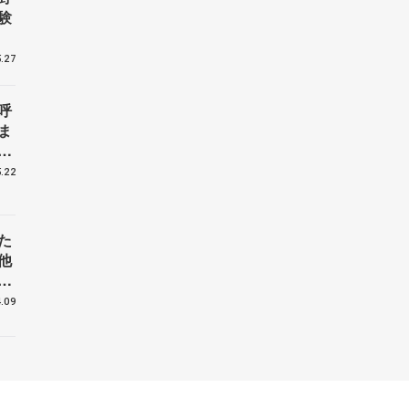
験
.27
呼
ま
戦
.22
た
他
花
.09