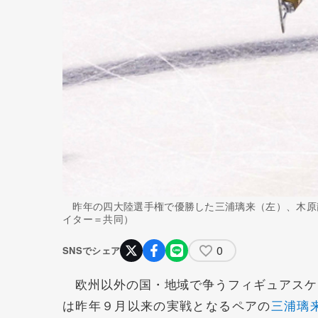
昨年の四大陸選手権で優勝した三浦璃来（左）、木原
イター＝共同）
0
SNSでシェア
欧州以外の国・地域で争うフィギュアスケ
は昨年９月以来の実戦となるペアの
三浦璃