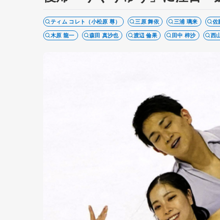
ティム コレト（小松原 尊）
三原 舞依
三浦 璃来
佐
木原 龍一
森田 真沙也
渡辺 倫果
田中 梓沙
西