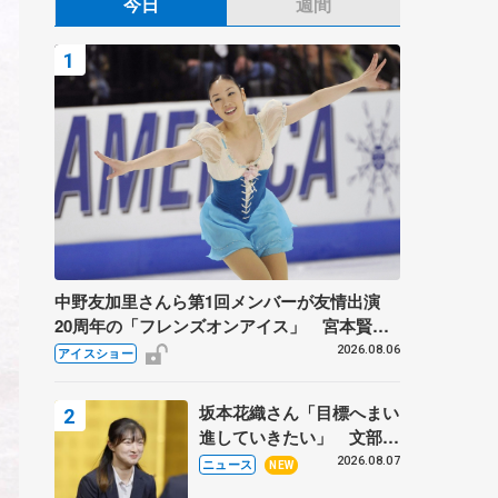
今日
週間
中野友加里さんら第1回メンバーが友情出演
20周年の「フレンズオンアイス」 宮本賢二
さん、有川梨絵さん、田村岳斗さんも
2026.08.06
アイスショー
坂本花織さん「目標へまい
進していきたい」 文部科
学省スポーツ表彰式で代表
2026.08.07
ニュース
NEW
謝辞