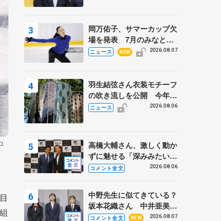
岡万佑子、サマーカップ欠
場を発表 7月のみなとア
クルス杯は腰痛の影響で
2026.08.07
ニュース
NEW
羽生結弦さん衣装モチーフ
の吹き流しを公開 今年は
「春よ、来い」、仙台の瑞
2026.08.06
ニュース
鳳殿
ロ
高橋大輔さん、激しく動か
ずに魅せる「深みみたいな
ものは出てきている？」
2026.08.06
コメント全文
〝兄さん〟と慕うレジェン
ド野村忠宏さんと和気あい
中野先生に似てきている？
目
あい
坂本花織さん 中井亜美は
組
クリケットのサマーキャン
2026.08.07
コメント全文
NEW