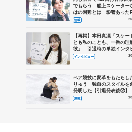
でもらう 船上スケーター
はの困難とは 影響あったP
キャプテン松永さんの存在
20
連載
【再掲】本田真凜「スケー
とも私のことも、一番の理
彼」 引退時の単独インタ
で語った競技人生や家族、
20
インタビュー
これからの夢…
ペア競技に変革をもたらし
りゅう 独自のスタイルを
発明した【引退発表後②】
20
連載