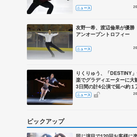
20
ニュース
友野一希、渡辺倫果が優勝
アンオープントロフィー
20
ニュース
りくりゅう、「DESTINY
楽でグラディエーターに
3日間の計4公演で延べ約１
人動員、三浦璃来さん感極
20
ニュース
ピックアップ
同じ演目で120回お客様に