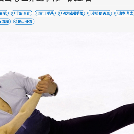
藤 駿
千葉 百音
吉田 唄菜
四大陸選手権
小松原 美里
山本 草太
山 真瑚
鍵山 優真