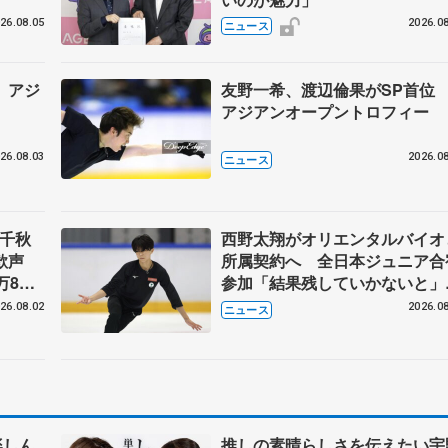
26.08.05
2026.08
ニュース
 アジ
友野一希、渡辺倫果がSP首
アジアンオープントロフィー
26.08.03
2026.08
ニュース
」千秋
西野太翔がオリエンタルバイオ
大歓声
所属契約へ 全日本ジュニア合
万8千
参加「結果残していかないと
まる
講師はジェーソン・ブラウン、
26.08.02
2026.08
ニュース
万佑子は助言感謝
楽しん
推しの素晴らしさを伝えたい宇