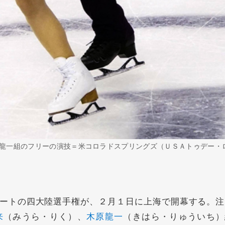
龍一組のフリーの演技＝米コロラドスプリングズ（ＵＳＡトゥデー・
ートの四大陸選手権が、２月１日に上海で開幕する。注
来
（みうら・りく）、
木原龍一
（きはら・りゅういち）