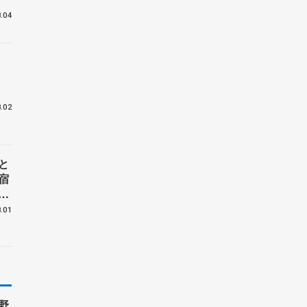
.04
位
.02
と
宿
」
岡
.01
野