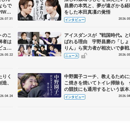
ならで
昌磨の本気と、夢が遠ざかる経
IW前
をした本田真凜の覚悟
26.07.31
2026.05
インタビュー
トのこ
アイスダンスが〝戦国時代〟と
解者は
ばれる理由 宇野昌磨の「しょ
ビュー
りん」ら実力者が相次いで参
恋人、
国内の競争激化
26.05.22
2026.05
ニュース
たりく
中野園子コーチ、教えるために
創造、
こ焼きを焼いてトイレ掃除も 
の競技にも通用するという坂本
織の筋肉
26.04.24
2026.04
インタビュー