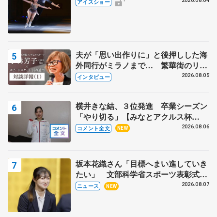
2026.08.04
アイスショー
夫が「思い出作りに」と後押しした海
外同行がミラノまで… 繁華街のリン
クでは不良のお兄さんも味方に 小林
2026.08.05
インタビュー
芳子さんが振り返るスケート人生
横井きな結、３位発進 卒業シーズン
「やり切る」【みなとアクルス杯
SP】
2026.08.06
コメント全文
NEW
坂本花織さん「目標へまい進していき
たい」 文部科学省スポーツ表彰式で
代表謝辞
2026.08.07
ニュース
NEW