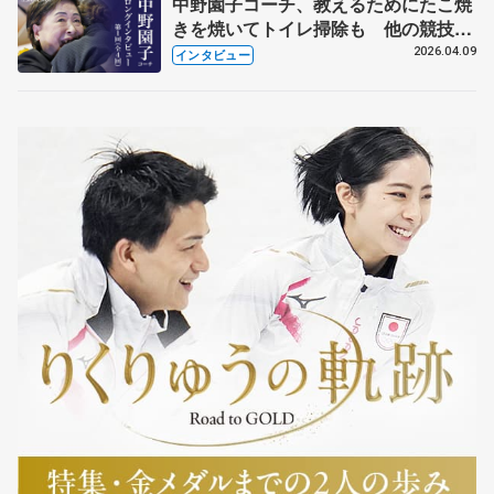
中野園子コーチ、教えるためにたこ焼
きを焼いてトイレ掃除も 他の競技に
も通用するという坂本花織の筋肉
2026.04.09
インタビュー