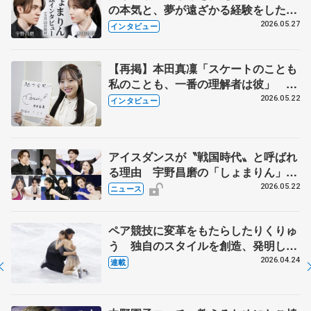
の本気と、夢が遠ざかる経験をした本
田真凜の覚悟
2026.05.27
インタビュー
【再掲】本田真凜「スケートのことも
私のことも、一番の理解者は彼」 引
退時の単独インタビューで語った競技
2026.05.22
インタビュー
人生や家族、恋人、これからの夢…
アイスダンスが〝戦国時代〟と呼ばれ
る理由 宇野昌磨の「しょまりん」ら
実力者が相次いで参戦 国内の競争激
2026.05.22
ニュース
化
ペア競技に変革をもたらしたりくりゅ
う 独自のスタイルを創造、発明した
【引退発表後②】
2026.04.24
連載