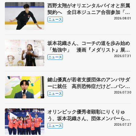
西野太翔がオリエンタルバイオと所属
契約へ 全日本ジュニア合宿参加「結
果残していかないと」 講師はジェー
2026.08.01
ニュース
ソン・ブラウン、岡万佑子は助言感謝
坂本花織さん、コーチの道を歩み始め
「勉強中」 漫画『メダリスト』展覧
会で子どもたちにエール
2026.07.31
ニュース
鍵山優真が若者支援団体のアンバサダ
ーに就任 高所恐怖症だけど…バンジ
ージャンプに挑戦も？
2026.07.30
ニュース
オリンピック優秀者顕彰にりくりゅ
う、坂本花織さん、団体メンバーら
8月7日に文科省が表彰式、ブルーノ・
2026.07.27
ニュース
マルコット、中野園子らコーチも