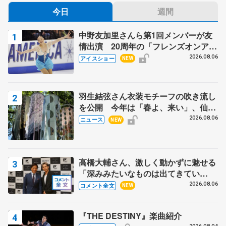
今日
週間
中野友加里さんら第1回メンバーが友
情出演 20周年の「フレンズオンアイ
ス」 宮本賢二さん、有川梨絵さん、
2026.08.06
アイスショー
NEW
田村岳斗さんも
羽生結弦さん衣装モチーフの吹き流し
を公開 今年は「春よ、来い」、仙台
の瑞鳳殿
2026.08.06
ニュース
NEW
高橋大輔さん、激しく動かずに魅せる
「深みみたいなものは出てきてい
る？」 〝兄さん〟と慕うレジェンド
2026.08.06
コメント全文
NEW
野村忠宏さんと和気あいあい
『THE DESTINY』楽曲紹介