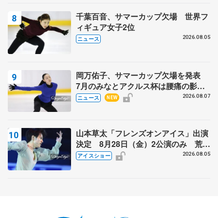
千葉百音、サマーカップ欠場 世界フ
ィギュア女子2位
2026.08.05
ニュース
岡万佑子、サマーカップ欠場を発表
7月のみなとアクルス杯は腰痛の影響
で
2026.08.07
ニュース
NEW
山本草太「フレンズオンアイス」出演
決定 8月28日（金）2公演のみ 荒川
静香さんプロデュース、20周年のアイ
2026.08.05
アイスショー
スショー