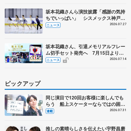
坂本花織さんら演技披露「感謝の気持
ちでいっぱい」 シスメックス神戸ア
イスキャンパス開場1周年イベント
2026.07.27
ニュース
坂本花織さん、引退メモリアルフレー
ム切手セット発売へ 7月15日より申
込受付開始
2026.07.14
ニュース
ピックアップ
同じ演目で120回お客様に楽しんでも
らう 船上スケーターならではの困難
とは 影響あったPIW前キャプテン松
2026.07.31
連載
永さんの存在
推しの素晴らしさを伝えたい宇野昌磨