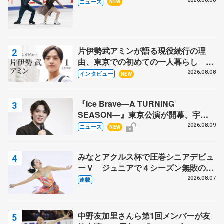
木下グループ杯
2026.08.08
ニュース
NEW
片伊勢武アミンが語る現役続行の理
由、東京での初めての一人暮らし 注
目スケーターの「今」に迫る
2026.08.08
インタビュー
NEW
『Ice Brave―A TURNING
SEASON―』東京公演が開幕、宇野
昌磨の『Ice Brave』にかける思いを
2026.08.09
ニュース
NEW
知る記事 5選
みなとアクルス杯で圧巻シニアデビュ
ーＶ ジュニアで４シーズン無敗の島
田麻央
2026.08.07
連載
中野友加里さんら第1回メンバーが友