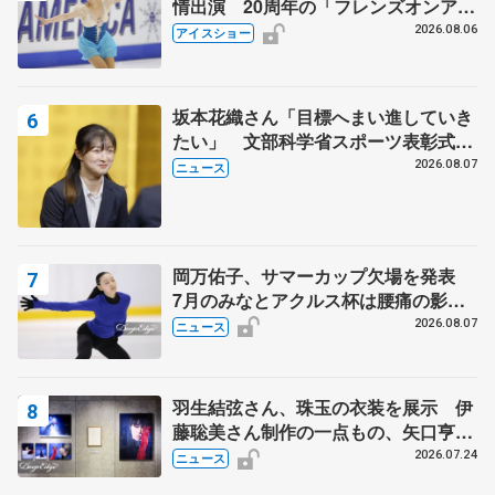
情出演 20周年の「フレンズオンアイ
ス」 宮本賢二さん、有川梨絵さん、
2026.08.06
アイスショー
田村岳斗さんも
坂本花織さん「目標へまい進していき
たい」 文部科学省スポーツ表彰式で
代表謝辞
2026.08.07
ニュース
岡万佑子、サマーカップ欠場を発表
7月のみなとアクルス杯は腰痛の影響
で
2026.08.07
ニュース
羽生結弦さん、珠玉の衣装を展示 伊
藤聡美さん制作の一点もの、矢口亨さ
んが撮影
2026.07.24
ニュース