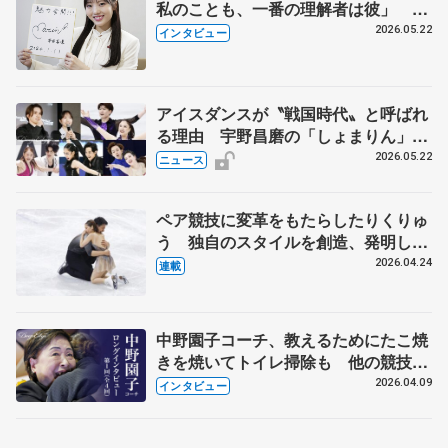
私のことも、一番の理解者は彼」 引
退時の単独インタビューで語った競技
2026.05.22
インタビュー
人生や家族、恋人、これからの夢…
アイスダンスが〝戦国時代〟と呼ばれ
る理由 宇野昌磨の「しょまりん」ら
実力者が相次いで参戦 国内の競争激
2026.05.22
ニュース
化
ペア競技に変革をもたらしたりくりゅ
う 独自のスタイルを創造、発明した
【引退発表後②】
2026.04.24
連載
中野園子コーチ、教えるためにたこ焼
きを焼いてトイレ掃除も 他の競技に
も通用するという坂本花織の筋肉
2026.04.09
インタビュー