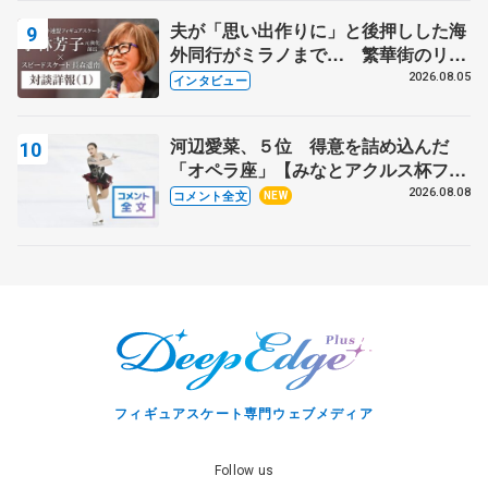
夫が「思い出作りに」と後押しした海
外同行がミラノまで… 繁華街のリン
クでは不良のお兄さんも味方に 小林
2026.08.05
インタビュー
芳子さんが振り返るスケート人生
河辺愛菜、５位 得意を詰め込んだ
「オペラ座」【みなとアクルス杯フリ
ー】
2026.08.08
コメント全文
NEW
フィギュアスケート専門ウェブメディア
Follow us