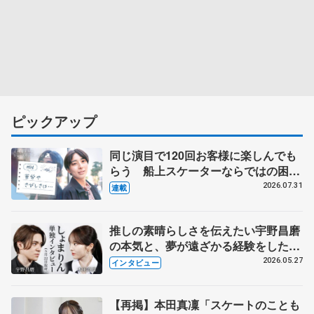
ピックアップ
同じ演目で120回お客様に楽しんでも
らう 船上スケーターならではの困難
とは 影響あったPIW前キャプテン松
2026.07.31
連載
永さんの存在
推しの素晴らしさを伝えたい宇野昌磨
の本気と、夢が遠ざかる経験をした本
田真凜の覚悟
2026.05.27
インタビュー
【再掲】本田真凜「スケートのことも