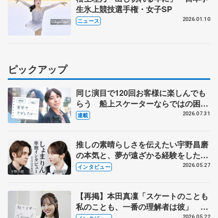
生氷上競技選手権・女子SP
2026.01.10
ニュース
ピックアップ
同じ演目で120回お客様に楽しんでも
らう 船上スケーターならではの困難
とは 影響あったPIW前キャプテン松
2026.07.31
連載
永さんの存在
推しの素晴らしさを伝えたい宇野昌磨
の本気と、夢が遠ざかる経験をした本
田真凜の覚悟
2026.05.27
インタビュー
【再掲】本田真凜「スケートのことも
私のことも、一番の理解者は彼」 引
退時の単独インタビューで語った競技
2026.05.22