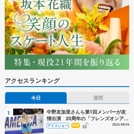
アクセスランキング
今日
週間
中野友加里さんら第1回メンバーが友
情出演 20周年の「フレンズオンアイ
ス」 宮本賢二さん、有川梨絵さん、
2026.08.06
アイスショー
NEW
田村岳斗さんも