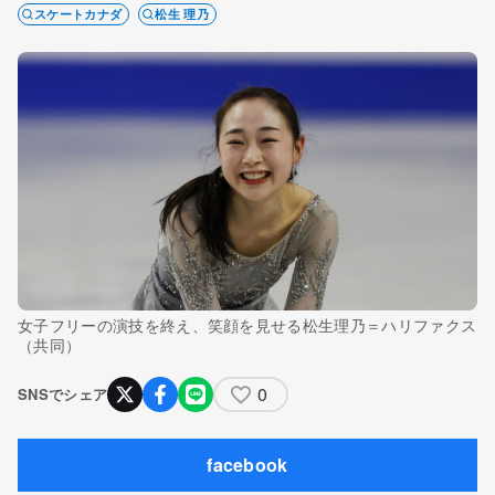
スケートカナダ
松生 理乃
女子フリーの演技を終え、笑顔を見せる松生理乃＝ハリファクス
（共同）
0
SNSでシェア
facebook