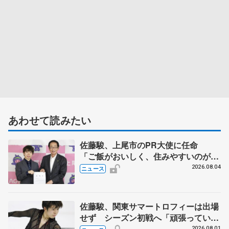
あわせて読みたい
佐藤駿、上尾市のPR大使に任命
「ご飯がおいしく、住みやすいのが魅
力」
2026.08.04
ニュース
佐藤駿、関東サマートロフィーは出場
せず シーズン初戦へ「頑張っていき
ます」
2026.08.01