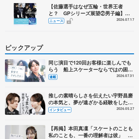
【佐藤選手はなぜ五輪・世界王者
と？ GPシリーズ展望②男子編】
ポッドキャスト#73を配信
2026.07.17
ニュース
ピックアップ
同じ演目で120回お客様に楽しんでも
らう 船上スケーターならではの困難
とは 影響あったPIW前キャプテン松
2026.07.31
連載
永さんの存在
推しの素晴らしさを伝えたい宇野昌磨
の本気と、夢が遠ざかる経験をした本
田真凜の覚悟
2026.05.27
インタビュー
【再掲】本田真凜「スケートのことも
私のことも、一番の理解者は彼」 引