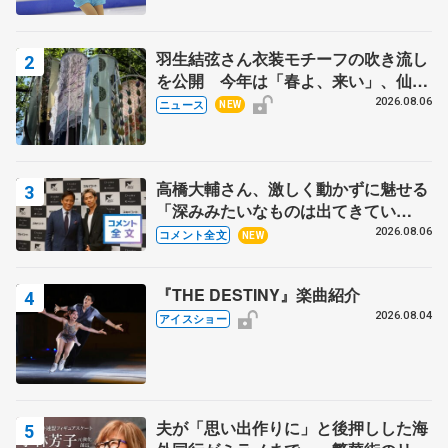
田村岳斗さんも
羽生結弦さん衣装モチーフの吹き流し
を公開 今年は「春よ、来い」、仙台
の瑞鳳殿
2026.08.06
ニュース
NEW
高橋大輔さん、激しく動かずに魅せる
「深みみたいなものは出てきてい
る？」 〝兄さん〟と慕うレジェンド
2026.08.06
コメント全文
NEW
野村忠宏さんと和気あいあい
『THE DESTINY』楽曲紹介
2026.08.04
アイスショー
夫が「思い出作りに」と後押しした海