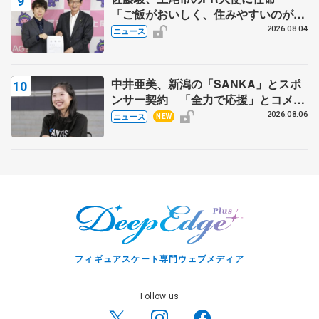
「ご飯がおいしく、住みやすいのが魅
力」
2026.08.04
ニュース
中井亜美、新潟の「SANKA」とスポ
ンサー契約 「全力で応援」とコメン
ト
2026.08.06
ニュース
NEW
フィギュアスケート専門ウェブメディア
Follow us