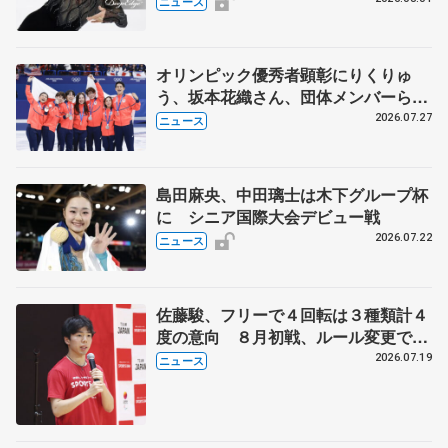
ニュース
オリンピック優秀者顕彰にりくりゅ
う、坂本花織さん、団体メンバーら
8月7日に文科省が表彰式、ブルーノ・
2026.07.27
ニュース
マルコット、中野園子らコーチも
島田麻央、中田璃士は木下グループ杯
に シニア国際大会デビュー戦
2026.07.22
ニュース
佐藤駿、フリーで４回転は３種類計４
度の意向 ８月初戦、ルール変更で
「点数の出方確認したい」
2026.07.19
ニュース