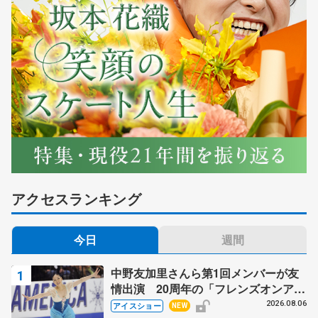
アクセスランキング
今日
週間
中野友加里さんら第1回メンバーが友
情出演 20周年の「フレンズオンアイ
ス」 宮本賢二さん、有川梨絵さん、
2026.08.06
アイスショー
NEW