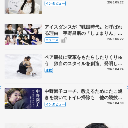
退時の単独インタビューで語った競技
2026.05.22
インタビュー
人生や家族、恋人、これからの夢…
アイスダンスが〝戦国時代〟と呼ばれ
る理由 宇野昌磨の「しょまりん」ら
実力者が相次いで参戦 国内の競争激
2026.05.22
ニュース
化
ペア競技に変革をもたらしたりくりゅ
う 独自のスタイルを創造、発明した
【引退発表後②】
2026.04.24
連載
中野園子コーチ、教えるためにたこ焼
きを焼いてトイレ掃除も 他の競技に
も通用するという坂本花織の筋肉
2026.04.09
インタビュー