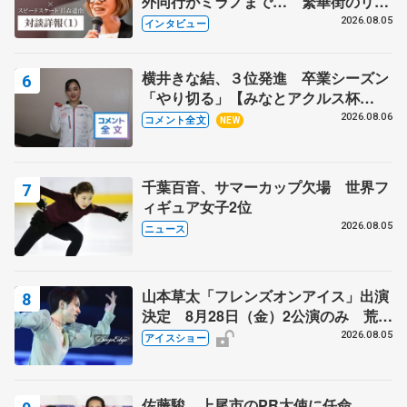
外同行がミラノまで… 繁華街のリン
クでは不良のお兄さんも味方に 小林
2026.08.05
インタビュー
芳子さんが振り返るスケート人生
横井きな結、３位発進 卒業シーズン
「やり切る」【みなとアクルス杯
SP】
2026.08.06
コメント全文
NEW
千葉百音、サマーカップ欠場 世界フ
ィギュア女子2位
2026.08.05
ニュース
山本草太「フレンズオンアイス」出演
決定 8月28日（金）2公演のみ 荒川
静香さんプロデュース、20周年のアイ
2026.08.05
アイスショー
スショー
佐藤駿、上尾市のPR大使に任命