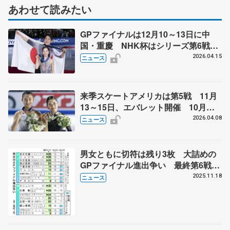
あわせて読みたい
GPファイナルは12月10～13日に中
国・重慶 NHK杯はシリーズ第6戦、
11月27～29日に東京 2026～27年シ
2026.04.15
ニュース
ーズン、国際スケート連盟発表
来季スケートアメリカは第5戦 11月
13～15日、エバレット開催 10月開
催から変更と米国協会
2026.04.08
ニュース
男女ともに切符は残り3枚 大詰めの
GPファイナル進出争い 最終第6戦に
千葉百音、住吉りをん、鍵山優真ら
2025.11.18
ニュース