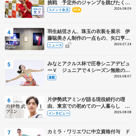
挑戦 予定外のジャンプを跳びたくな
った理由とは… 【関東サマートロフ
2026.08.09
コメント全文
NEW
ィー男子ショート】
羽生結弦さん、珠玉の衣装を展示 伊
藤聡美さん制作の一点もの、矢口亨さ
んが撮影
2026.07.24
ニュース
みなとアクルス杯で圧巻シニアデビュ
ーＶ ジュニアで４シーズン無敗の島
田麻央
2026.08.07
連載
片伊勢武アミンが語る現役続行の理
由、東京での初めての一人暮らし 注
目スケーターの「今」に迫る
2026.08.08
インタビュー
カミラ・ワリエワに中立資格付与 ド