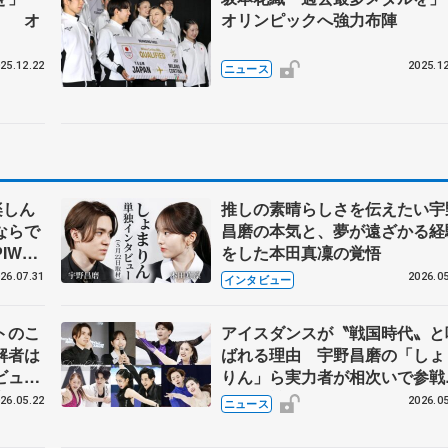
」 オ
オリンピックへ強力布陣
25.12.22
2025.12
ニュース
楽しん
推しの素晴らしさを伝えたい宇
ならで
昌磨の本気と、夢が遠ざかる経
IW前
をした本田真凜の覚悟
26.07.31
2026.05
インタビュー
トのこ
アイスダンスが〝戦国時代〟と
解者は
ばれる理由 宇野昌磨の「しょ
ビュー
りん」ら実力者が相次いで参
恋人、
国内の競争激化
26.05.22
2026.05
ニュース