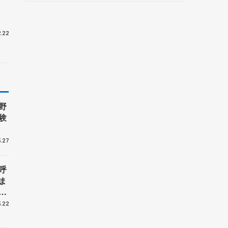
野村忠宏さんと対談
.22
野
験
.27
呼
ま
戦
.22