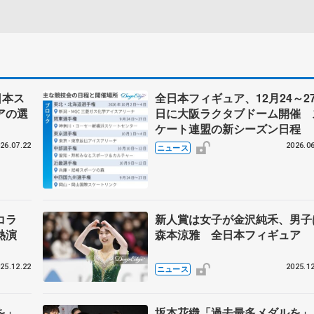
日本ス
全日本フィギュア、12月24～2
アの選
日に大阪ラクタブドーム開催 
ケート連盟の新シーズン日程
26.07.22
2026.06
ニュース
コラ
新人賞は女子が金沢純禾、男子
熱演
森本涼雅 全日本フィギュア
25.12.22
2025.12
ニュース
ルを」
坂本花織「過去最多メダルを