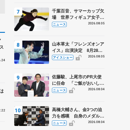
千葉百音、サマーカップ欠
場 世界フィギュア女子2
位
2026.08.05
ニュース
7
山本草太「フレンズオンア
ス
イス」出演決定 8月28日
（金）2公演のみ 荒川静
2026.08.05
アイスショー
.24
香さんプロデュース、20
周年のアイスショー
佐藤駿、上尾市のPR大使
に任命 「ご飯がおいし
く、住みやすいのが魅力」
2026.08.04
は
ニュース
高橋大輔さん、金3つの迫
.22
力を感嘆 自身のメダルは
「どちらに？」 〝リス兄
2026.08.04
ニュース
弟〟オリンピック3連覇の
」