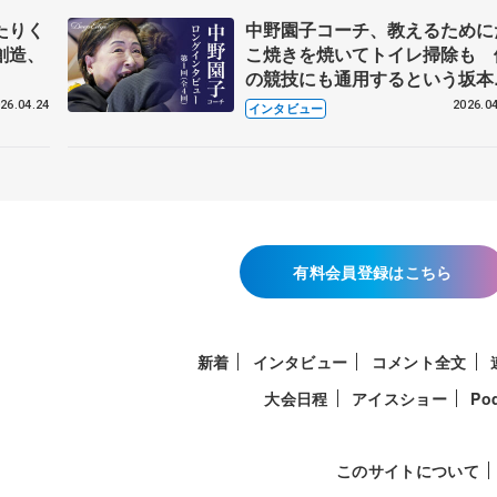
たりく
中野園子コーチ、教えるために
創造、
こ焼きを焼いてトイレ掃除も 
の競技にも通用するという坂本
織の筋肉
26.04.24
2026.04
インタビュー
有料会員登録はこちら
新着
インタビュー
コメント全文
大会日程
アイスショー
Po
このサイトについて