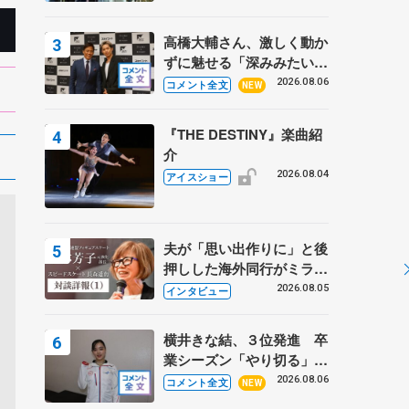
高橋大輔さん、激しく動か
ずに魅せる「深みみたいな
ものは出てきている？」
2026.08.06
コメント全文
NEW
〝兄さん〟と慕うレジェン
ド野村忠宏さんと和気あい
『THE DESTINY』楽曲紹
あい
介
2026.08.04
アイスショー
夫が「思い出作りに」と後
押しした海外同行がミラノ
まで… 繁華街のリンクで
2026.08.05
インタビュー
は不良のお兄さんも味方
に 小林芳子さんが振り返
横井きな結、３位発進 卒
るスケート人生
業シーズン「やり切る」
【みなとアクルス杯SP】
2026.08.06
コメント全文
NEW