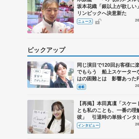
坂本花織「銀以上が欲しい
リンピックへ決意新た
20
ニュース
ピックアップ
同じ演目で120回お客様に
でもらう 船上スケーター
はの困難とは 影響あったP
キャプテン松永さんの存在
20
連載
【再掲】本田真凜「スケー
とも私のことも、一番の理
彼」 引退時の単独インタ
で語った競技人生や家族、
20
インタビュー
これからの夢…