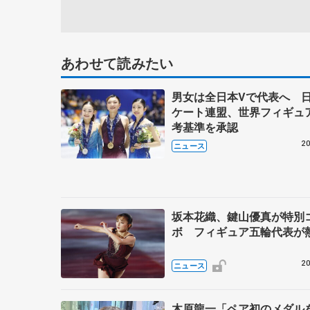
あわせて読みたい
男女は全日本Vで代表へ 
ケート連盟、世界フィギュ
考基準を承認
20
ニュース
坂本花織、鍵山優真が特別
ボ フィギュア五輪代表が
20
ニュース
木原龍一「ペア初のメダ