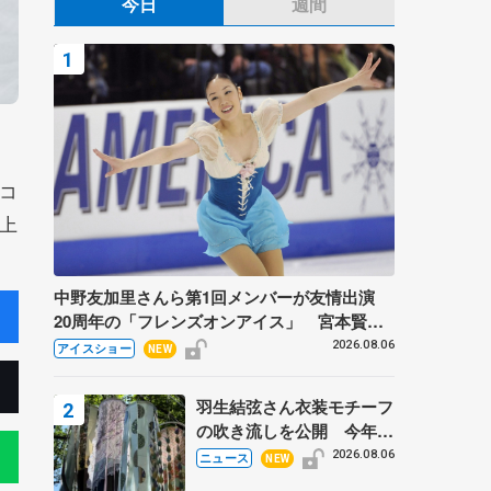
今日
週間
コ
上
中野友加里さんら第1回メンバーが友情出演
20周年の「フレンズオンアイス」 宮本賢二
さん、有川梨絵さん、田村岳斗さんも
2026.08.06
アイスショー
NEW
羽生結弦さん衣装モチーフ
の吹き流しを公開 今年は
「春よ、来い」、仙台の瑞
2026.08.06
ニュース
NEW
鳳殿