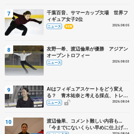
ィーフリー】
千葉百音、サマーカップ欠場 世界フ
ィギュア女子2位
2026.08.05
ニュース
NEW
友野一希、渡辺倫果が優勝 アジアン
オープントロフィー
2026.08.03
ニュース
AIはフィギュアスケートをどう変え
る？ 青木祐奈と考える採点、トレー
ニングの未来
2026.08.04
ニュース
渡辺倫果、コメント難しい内容も...
「今までにないくらい早めに仕上げら
れている」 【アジアンオープントロ
2026.08.04