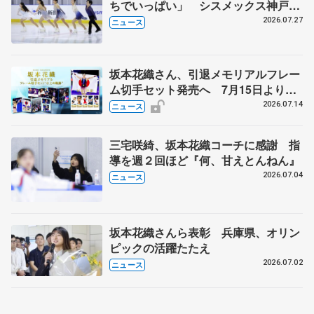
ちでいっぱい」 シスメックス神戸ア
イスキャンパス開場1周年イベント
2026.07.27
ニュース
坂本花織さん、引退メモリアルフレー
ム切手セット発売へ 7月15日より申
込受付開始
2026.07.14
ニュース
三宅咲綺、坂本花織コーチに感謝 指
導を週２回ほど『何、甘えとんねん』
2026.07.04
ニュース
坂本花織さんら表彰 兵庫県、オリン
ピックの活躍たたえ
2026.07.02
ニュース