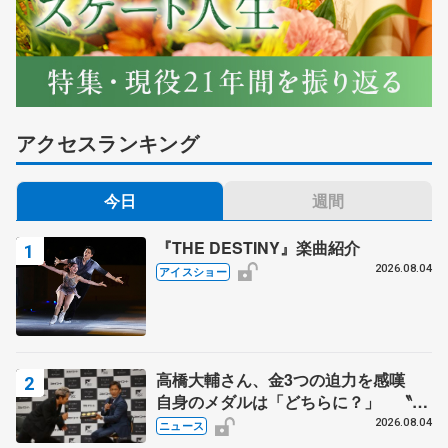
アクセスランキング
今日
週間
『THE DESTINY』楽曲紹介
2026.08.04
アイスショー
高橋大輔さん、金3つの迫力を感嘆
自身のメダルは「どちらに？」 〝リ
ス兄弟〟オリンピック3連覇の野村忠
2026.08.04
ニュース
宏さんと対談