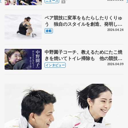
ニュース
化
ペア競技に変革をもたらしたりくりゅ
う 独自のスタイルを創造、発明した
【引退発表後②】
2026.04.24
連載
中野園子コーチ、教えるためにたこ焼
きを焼いてトイレ掃除も 他の競技に
も通用するという坂本花織の筋肉
2026.04.09
インタビュー