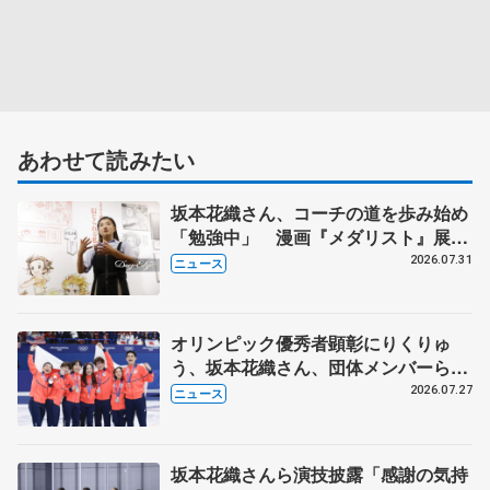
あわせて読みたい
坂本花織さん、コーチの道を歩み始め
「勉強中」 漫画『メダリスト』展覧
会で子どもたちにエール
2026.07.31
ニュース
オリンピック優秀者顕彰にりくりゅ
う、坂本花織さん、団体メンバーら
8月7日に文科省が表彰式、ブルーノ・
2026.07.27
ニュース
マルコット、中野園子らコーチも
坂本花織さんら演技披露「感謝の気持