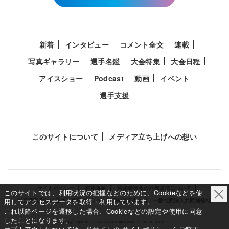
新着
インタビュー
コメント全文
連載
写真ギャラリー
選手名鑑
大会特集
大会日程
アイスショー
Podcast
動画
イベント
選手支援
このサイトについて
メディア立ち上げへの想い
サイトポリシー
利用規約
利用者情報の外部送信について
このサイトでは、利用状況の把握などのために、Cookieなどを使
用してアクセスデータを取得・利用しています。
特定商取引法に基づく表示について
Deep Edge
一般社団法人共同通信社
これ以降ページを遷移した場合、Cookieなどの設定や使用に同意
したことになります。
Copy Right © KYODO NEWS All RIGHTS RESERVED.