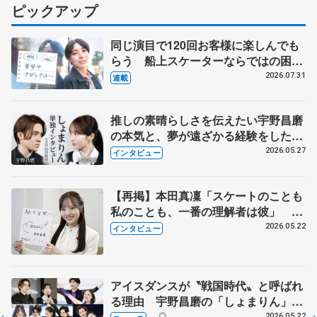
ピックアップ
同じ演目で120回お客様に楽しんでも
らう 船上スケーターならではの困難
とは 影響あったPIW前キャプテン松
2026.07.31
連載
永さんの存在
推しの素晴らしさを伝えたい宇野昌磨
の本気と、夢が遠ざかる経験をした本
田真凜の覚悟
2026.05.27
インタビュー
【再掲】本田真凜「スケートのことも
私のことも、一番の理解者は彼」 引
退時の単独インタビューで語った競技
2026.05.22
インタビュー
人生や家族、恋人、これからの夢…
アイスダンスが〝戦国時代〟と呼ばれ
る理由 宇野昌磨の「しょまりん」ら
実力者が相次いで参戦 国内の競争激
2026.05.22