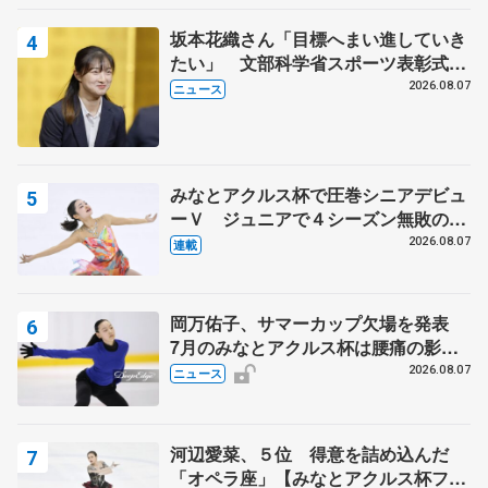
坂本花織さん「目標へまい進していき
たい」 文部科学省スポーツ表彰式で
代表謝辞
2026.08.07
ニュース
みなとアクルス杯で圧巻シニアデビュ
ーＶ ジュニアで４シーズン無敗の島
田麻央
2026.08.07
連載
岡万佑子、サマーカップ欠場を発表
7月のみなとアクルス杯は腰痛の影響
で
2026.08.07
ニュース
河辺愛菜、５位 得意を詰め込んだ
「オペラ座」【みなとアクルス杯フリ