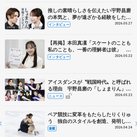
推しの素晴らしさを伝えたい宇野昌磨
の本気と、夢が遠ざかる経験をした本
田真凜の覚悟
2026.05.27
インタビュー
【再掲】本田真凜「スケートのことも
私のことも、一番の理解者は彼」 引
退時の単独インタビューで語った競技
2026.05.22
インタビュー
人生や家族、恋人、これからの夢…
アイスダンスが〝戦国時代〟と呼ばれ
る理由 宇野昌磨の「しょまりん」ら
実力者が相次いで参戦 国内の競争激
2026.05.22
ニュース
化
ペア競技に変革をもたらしたりくりゅ
う 独自のスタイルを創造、発明した
【引退発表後②】
2026.04.24
連載