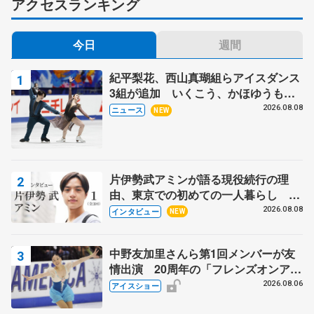
アクセスランキング
今日
週間
紀平梨花、西山真瑚組らアイスダンス
3組が追加 いくこう、かほゆうも、
木下グループ杯
2026.08.08
ニュース
NEW
片伊勢武アミンが語る現役続行の理
由、東京での初めての一人暮らし 注
目スケーターの「今」に迫る
2026.08.08
インタビュー
NEW
中野友加里さんら第1回メンバーが友
情出演 20周年の「フレンズオンアイ
ス」 宮本賢二さん、有川梨絵さん、
2026.08.06
アイスショー
田村岳斗さんも