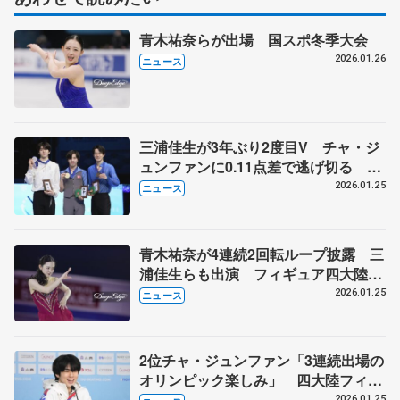
青木祐奈らが出場 国スポ冬季大会
2026.01.26
ニュース
三浦佳生が3年ぶり2度目V チャ・ジ
ュンファンに0.11点差で逃げ切る 山
本草太3位、友野一希は4位 四大陸フ
2026.01.25
ニュース
ィギュア最終日
青木祐奈が4連続2回転ループ披露 三
浦佳生らも出演 フィギュア四大陸選
手権エキシビション
2026.01.25
ニュース
2位チャ・ジュンファン「3連続出場の
オリンピック楽しみ」 四大陸フィギ
ュア、男子フリーはトップ
2026.01.25