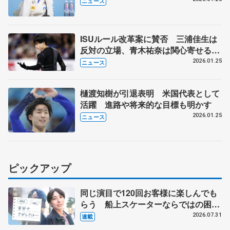
ニュース
ISUルール改革案に賛否 三浦佳生は
反対の立場、青木祐奈は関心寄せる
四大陸フィギュアで選手反応
2026.01.25
ニュース
樋渡知樹が引退表明 米国代表として
活躍 進路や将来的な目標も明かす
2026.01.25
ニュース
ピックアップ
同じ演目で120回お客様に楽しんでも
らう 船上スケーターならではの困難
とは 影響あったPIW前キャプテン松
2026.07.31
連載
永さんの存在