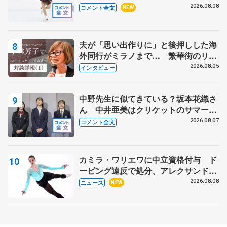
ー】
2026.08.08
コメント全文
NEW
夫が「思い出作りに」と後押しした海
外同行がミラノまで… 繁華街のリン
クでは不良のお兄さんも味方に 小林
2026.08.05
インタビュー
芳子さんが振り返るスケート人生
中野先生に似てきている？坂本花織さ
ん 中井亜美はクリケットのサマーキ
ャンプに 島田麻央はたくさん試合に
2026.08.07
コメント全文
出て国際大会へ【文部科学省スポーツ
表彰式】
カミラ・ワリエワに中立資格付与 ド
ーピング違反で処分、アレクサンド
ラ・イグナトワも
2026.08.08
ニュース
NEW