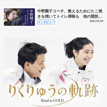
中野園子コーチ、教えるためにたこ焼
きを焼いてトイレ掃除も 他の競技に
も通用するという坂本花織の筋肉
2026.04.09
インタビュー