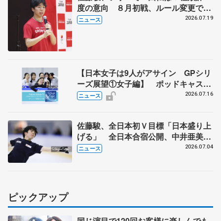
度の意向 ８月初戦、ルール変更で
「点数の出方確認したい」
2026.07.19
ニュース
【日本女子は9人がアサイン GPシリ
ーズ展望①女子編】 ポッドキャスト
#72を配信
2026.07.16
ニュース
佐藤駿、全日本初Ｖ目標「日本盛り上
げる」 全日本合宿公開、中井亜美
「表現の幅広げる」 元世界王者のフ
2026.07.04
ニュース
ェルナンデスさんが講師
ピックアップ
同じ演目で120回お客様に楽しんでも