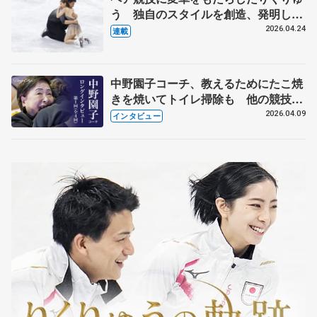
う 独自のスタイルを創造、発明した
【引退発表後②】
2026.04.24
連載
中野園子コーチ、教えるためにたこ焼
きを焼いてトイレ掃除も 他の競技に
も通用するという坂本花織の筋肉
2026.04.09
インタビュー