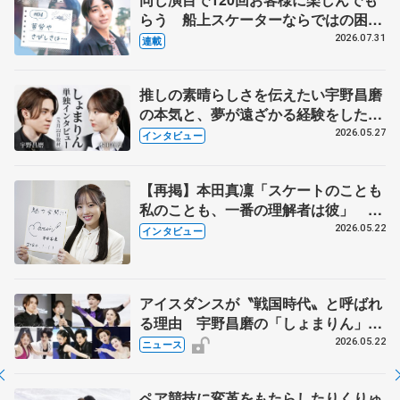
らう 船上スケーターならではの困難
とは 影響あったPIW前キャプテン松
2026.07.31
連載
永さんの存在
推しの素晴らしさを伝えたい宇野昌磨
の本気と、夢が遠ざかる経験をした本
田真凜の覚悟
2026.05.27
インタビュー
【再掲】本田真凜「スケートのことも
私のことも、一番の理解者は彼」 引
退時の単独インタビューで語った競技
2026.05.22
インタビュー
人生や家族、恋人、これからの夢…
アイスダンスが〝戦国時代〟と呼ばれ
る理由 宇野昌磨の「しょまりん」ら
実力者が相次いで参戦 国内の競争激
2026.05.22
ニュース
化
ペア競技に変革をもたらしたりくりゅ