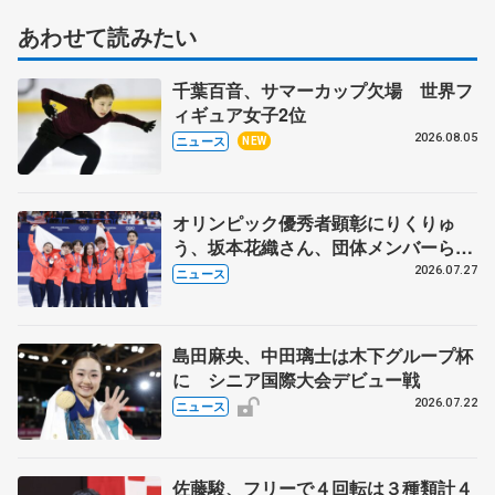
あわせて読みたい
千葉百音、サマーカップ欠場 世界フ
ィギュア女子2位
2026.08.05
ニュース
NEW
オリンピック優秀者顕彰にりくりゅ
う、坂本花織さん、団体メンバーら
8月7日に文科省が表彰式、ブルーノ・
2026.07.27
ニュース
マルコット、中野園子らコーチも
島田麻央、中田璃士は木下グループ杯
に シニア国際大会デビュー戦
2026.07.22
ニュース
佐藤駿、フリーで４回転は３種類計４