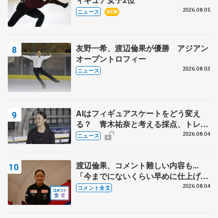
2026.08.05
ニュース
NEW
友野一希、渡辺倫果が優勝 アジアン
オープントロフィー
2026.08.03
ニュース
AIはフィギュアスケートをどう変え
る？ 青木祐奈と考える採点、トレー
ニングの未来
2026.08.04
ニュース
渡辺倫果、コメント難しい内容も...
「今までにないくらい早めに仕上げら
れている」 【アジアンオープントロ
2026.08.04
コメント全文
フィー女子フリー】