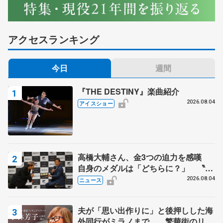
アクセスランキング
今日
週間
『THE DESTINY』楽曲紹介
2026.08.04
アイスショー
高橋大輔さん、金3つの迫力を感嘆
自身のメダルは「どちらに？」 〝リ
ス兄弟〟オリンピック3連覇の野村忠
2026.08.04
ニュース
宏さんと対談
夫が「思い出作りに」と後押しした海
外同行がミラノまで… 繁華街のリン