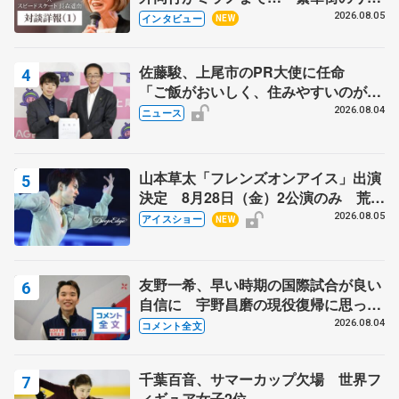
クでは不良のお兄さんも味方に 小林
2026.08.05
インタビュー
NEW
芳子さんが振り返るスケート人生
佐藤駿、上尾市のPR大使に任命
「ご飯がおいしく、住みやすいのが魅
力」
2026.08.04
ニュース
山本草太「フレンズオンアイス」出演
決定 8月28日（金）2公演のみ 荒川
静香さんプロデュース、20周年のアイ
2026.08.05
アイスショー
NEW
スショー
友野一希、早い時期の国際試合が良い
自信に 宇野昌磨の現役復帰に思って
いること 【アジアンオープントロフ
2026.08.04
コメント全文
ィーフリー後】
千葉百音、サマーカップ欠場 世界フ
ィギュア女子2位