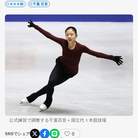
ＮＨＫ杯
千葉 百音
公式練習で調整する千葉百音＝国立代々木競技場
0
SNSでシェア