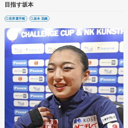
目指す坂本
世界選手権
坂本 花織