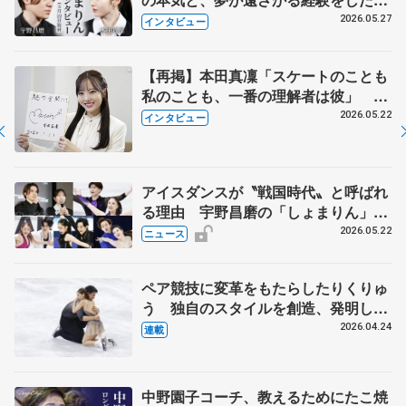
田真凜の覚悟
2026.05.27
インタビュー
【再掲】本田真凜「スケートのことも
私のことも、一番の理解者は彼」 引
退時の単独インタビューで語った競技
2026.05.22
インタビュー
人生や家族、恋人、これからの夢…
アイスダンスが〝戦国時代〟と呼ばれ
る理由 宇野昌磨の「しょまりん」ら
実力者が相次いで参戦 国内の競争激
2026.05.22
ニュース
化
ペア競技に変革をもたらしたりくりゅ
う 独自のスタイルを創造、発明した
【引退発表後②】
2026.04.24
連載
中野園子コーチ、教えるためにたこ焼