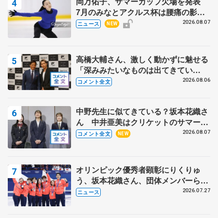
岡万佑子、サマーカップ欠場を発表
7月のみなとアクルス杯は腰痛の影響
で
2026.08.07
ニュース
NEW
高橋大輔さん、激しく動かずに魅せる
「深みみたいなものは出てきてい
る？」 〝兄さん〟と慕うレジェンド
2026.08.06
コメント全文
野村忠宏さんと和気あいあい
中野先生に似てきている？坂本花織さ
ん 中井亜美はクリケットのサマーキ
ャンプに 島田麻央はたくさん試合に
2026.08.07
コメント全文
NEW
出て国際大会へ【文部科学省スポーツ
表彰式】
オリンピック優秀者顕彰にりくりゅ
う、坂本花織さん、団体メンバーら
8月7日に文科省が表彰式、ブルーノ・
2026.07.27
ニュース
マルコット、中野園子らコーチも