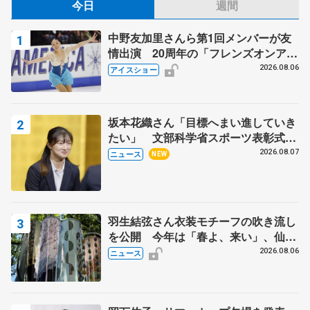
今日
週間
中野友加里さんら第1回メンバーが友
情出演 20周年の「フレンズオンアイ
ス」 宮本賢二さん、有川梨絵さん、
2026.08.06
アイスショー
田村岳斗さんも
坂本花織さん「目標へまい進していき
たい」 文部科学省スポーツ表彰式で
代表謝辞
2026.08.07
ニュース
NEW
羽生結弦さん衣装モチーフの吹き流し
を公開 今年は「春よ、来い」、仙台
の瑞鳳殿
2026.08.06
ニュース