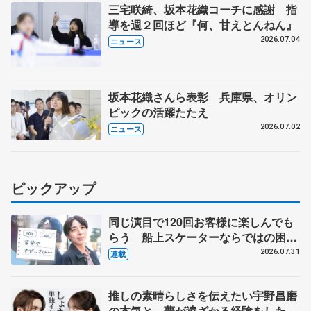
三宅咲綺、坂本花織コーチに感謝 指
導を週２回ほど『何、甘えとんねん』
2026.07.04
ニュース
坂本花織さんら表彰 兵庫県、オリン
ピックの活躍たたえ
2026.07.02
ニュース
ピックアップ
同じ演目で120回お客様に楽しんでも
らう 船上スケーターならではの困難
とは 影響あったPIW前キャプテン松
2026.07.31
連載
永さんの存在
推しの素晴らしさを伝えたい宇野昌磨
の本気と、夢が遠ざかる経験をした本