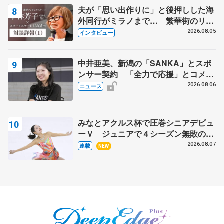
夫が「思い出作りに」と後押しした海
外同行がミラノまで… 繁華街のリン
クでは不良のお兄さんも味方に 小林
2026.08.05
インタビュー
芳子さんが振り返るスケート人生
中井亜美、新潟の「SANKA」とスポ
ンサー契約 「全力で応援」とコメン
ト
2026.08.06
ニュース
みなとアクルス杯で圧巻シニアデビュ
ーＶ ジュニアで４シーズン無敗の島
田麻央
2026.08.07
連載
NEW