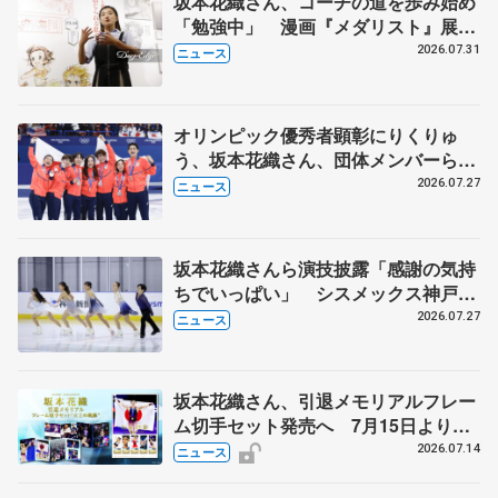
坂本花織さん、コーチの道を歩み始め
「勉強中」 漫画『メダリスト』展覧
会で子どもたちにエール
2026.07.31
ニュース
オリンピック優秀者顕彰にりくりゅ
う、坂本花織さん、団体メンバーら
8月7日に文科省が表彰式、ブルーノ・
2026.07.27
ニュース
マルコット、中野園子らコーチも
坂本花織さんら演技披露「感謝の気持
ちでいっぱい」 シスメックス神戸ア
イスキャンパス開場1周年イベント
2026.07.27
ニュース
坂本花織さん、引退メモリアルフレー
ム切手セット発売へ 7月15日より申
込受付開始
2026.07.14
ニュース