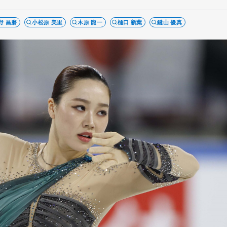
野 昌磨
小松原 美里
木原 龍一
樋口 新葉
鍵山 優真