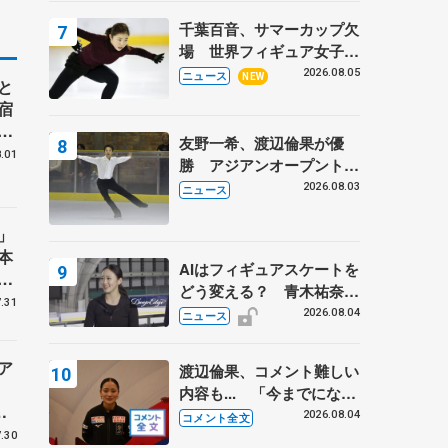
トロフィーフリー後】
千葉百音、サマーカップ欠
場 世界フィギュア女子2
位
2026.08.05
ニュース
NEW
と
宿
」
友野一希、渡辺倫果が優
岡
.01
勝 アジアンオープントロ
フィー
2026.08.03
ニュース
」
本
AIはフィギュアスケートを
ョ
どう変える？ 青木祐奈と
.31
考える採点、トレーニング
2026.08.04
ニュース
の未来
ア
渡辺倫果、コメント難しい
内容も... 「今までにない
ハ
くらい早めに仕上げられて
2026.08.04
コメント全文
バ
いる」 【アジアンオープ
.30