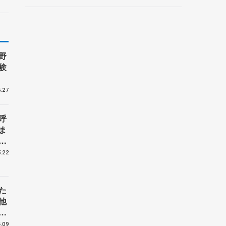
ントロフィー女子フリー】
野
験
.27
呼
ま
戦
.22
た
他
花
.09