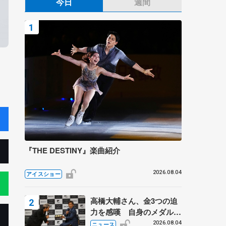
今日
週間
『THE DESTINY』楽曲紹介
2026.08.04
アイスショー
高橋大輔さん、金3つの迫
力を感嘆 自身のメダルは
「どちらに？」 〝リス兄
2026.08.04
ニュース