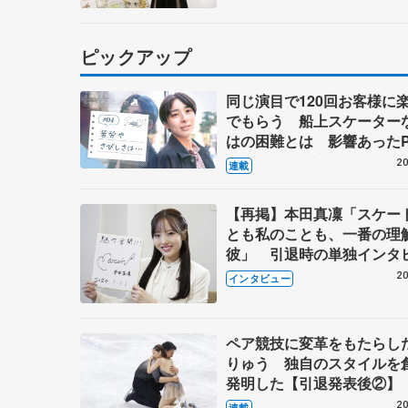
ピックアップ
同じ演目で120回お客様に
でもらう 船上スケーター
はの困難とは 影響あったP
キャプテン松永さんの存在
20
連載
【再掲】本田真凜「スケー
とも私のことも、一番の理
彼」 引退時の単独インタ
で語った競技人生や家族、
20
インタビュー
これからの夢…
ペア競技に変革をもたらし
りゅう 独自のスタイルを
発明した【引退発表後②】
20
連載