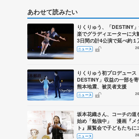
あわせて読みたい
りくりゅう、「DESTINY
楽でグラディエーターに
3日間の計4公演で延べ約１
人動員、三浦璃来さん感極
20
ニュース
りくりゅう初プロデュース「
DESTINY」収益の一部
熊本地震、被災者支援
20
ニュース
坂本花織さん、コーチの道
始め「勉強中」 漫画『メ
ト』展覧会で子どもたちに
20
ニュース