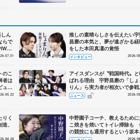
ーが来日
楽しん
推しの素晴らしさを伝えたい宇
ならで
昌磨の本気と、夢が遠ざかる経
IW前
をした本田真凜の覚悟
26.07.31
2026.05
インタビュー
トのこ
アイスダンスが〝戦国時代〟と
解者は
ばれる理由 宇野昌磨の「しょ
ビュー
りん」ら実力者が相次いで参
恋人、
国内の競争激化
26.05.22
2026.05
ニュース
たりく
中野園子コーチ、教えるために
創造、
こ焼きを焼いてトイレ掃除も 
の競技にも通用するという坂本
織の筋肉
26.04.24
2026.04
インタビュー