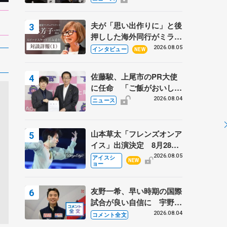
弟〟オリンピック3連覇の
野村忠宏さんと対談
夫が「思い出作りに」と後
押しした海外同行がミラノ
まで… 繁華街のリンクで
2026.08.05
インタビュー
NEW
は不良のお兄さんも味方
に 小林芳子さんが振り返
佐藤駿、上尾市のPR大使
るスケート人生
に任命 「ご飯がおいし
く、住みやすいのが魅力」
2026.08.04
ニュース
山本草太「フレンズオンア
イス」出演決定 8月28日
（金）2公演のみ 荒川静
2026.08.05
アイスシ
NEW
ョー
香さんプロデュース、20
周年のアイスショー
友野一希、早い時期の国際
試合が良い自信に 宇野昌
磨の現役復帰に思っている
2026.08.04
コメント全文
こと 【アジアンオープン