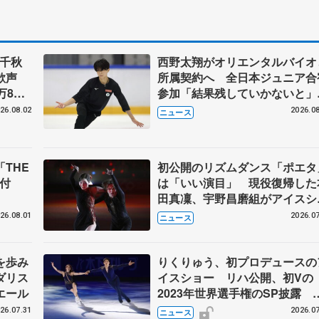
」千秋
西野太翔がオリエンタルバイオ
大歓声
所属契約へ 全日本ジュニア合
万8千
参加「結果残していかないと
まる
講師はジェーソン・ブラウン、
26.08.02
2026.08
ニュース
万佑子は助言感謝
THE
初公開のリズムダンス「ポエタ
を寄付
は「いい演目」 現役復帰した
田真凜、宇野昌磨組がアイスシ
ー
26.08.01
2026.07
ニュース
を歩み
りくりゅう、初プロデュースの
ダリス
イスショー リハ公開、初Vの
エール
2023年世界選手権のSP披露 
ゼボロ、チョクベイら豪華メン
26.07.31
2026.07
ニュース