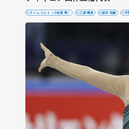
ティム コレト（小松原 尊）
三浦 璃来
坂本 花織
宇