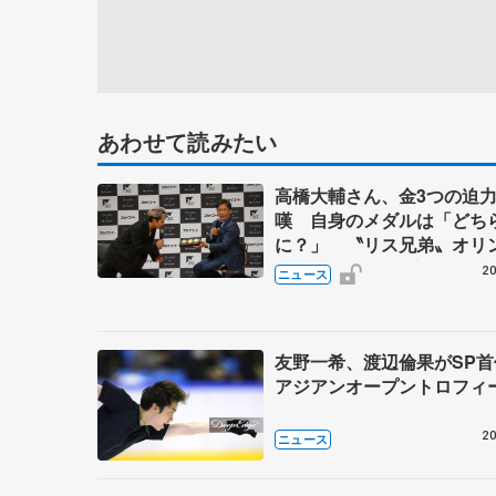
あわせて読みたい
高橋大輔さん、金3つの迫
嘆 自身のメダルは「どち
に？」 〝リス兄弟〟オリ
ク3連覇の野村忠宏さんと
20
ニュース
友野一希、渡辺倫果がSP
アジアンオープントロフィ
20
ニュース