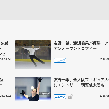
力を感
友野一希、渡辺倫果が優勝 ア
ら
アンオープントロフィー
ンピッ
対談
26.08.04
2026.08
ニュース
首位
友野一希、全大阪フィギュア大
ー
にエントリ－ 朝賀俊太朗も
26.08.02
2026.08
ニュース