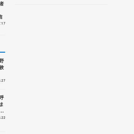
者
信
.17
野
験
.27
呼
ま
戦
.22