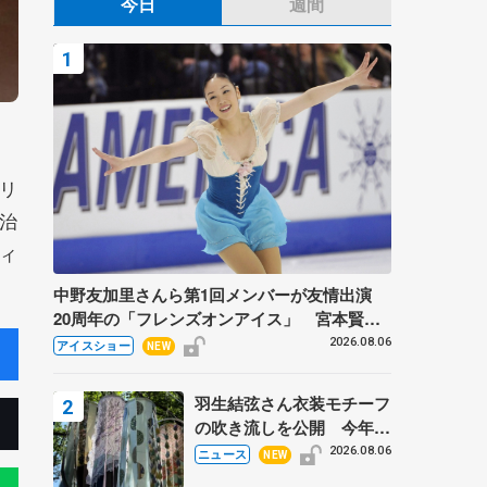
今日
週間
リ
治
ィ
中野友加里さんら第1回メンバーが友情出演
20周年の「フレンズオンアイス」 宮本賢二
さん、有川梨絵さん、田村岳斗さんも
2026.08.06
アイスショー
NEW
羽生結弦さん衣装モチーフ
の吹き流しを公開 今年は
「春よ、来い」、仙台の瑞
2026.08.06
ニュース
NEW
鳳殿