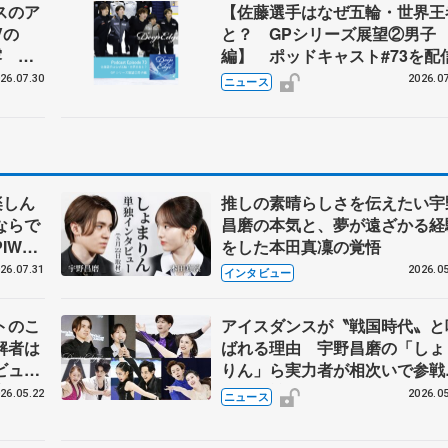
スのア
【佐藤選手はなぜ五輪・世界王
Vの
と？ GPシリーズ展望②男子
露 ハ
編】 ポッドキャスト#73を配
メンバ
26.07.30
2026.07
ニュース
楽しん
推しの素晴らしさを伝えたい宇
ならで
昌磨の本気と、夢が遠ざかる経
IW前
をした本田真凜の覚悟
26.07.31
2026.05
インタビュー
トのこ
アイスダンスが〝戦国時代〟と
解者は
ばれる理由 宇野昌磨の「しょ
ビュー
りん」ら実力者が相次いで参
恋人、
国内の競争激化
26.05.22
2026.05
ニュース