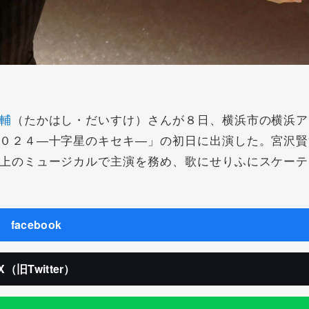
輔
（たかはし・だいすけ）さんが８日、横浜市の横浜ア
０２４―十字星のキセキ―」の初日に出演した。宮沢賢
上のミュージカルで主演を務め、歌にせりふにスケーテ
facebook
X（旧Twitter）