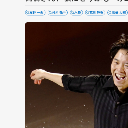
友野 一希
村元 哉中
氷艶
荒川 静香
高橋 大輔