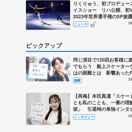
りくりゅう、初プロデュー
イスショー リハ公開、初
2023年世界選手権のSP披
ゼボロ、チョクベイら豪華
20
ニュース
ーが来日
ピックアップ
同じ演目で120回お客様に
でもらう 船上スケーター
はの困難とは 影響あったP
キャプテン松永さんの存在
20
連載
【再掲】本田真凜「スケー
とも私のことも、一番の理
彼」 引退時の単独インタ
で語った競技人生や家族、
20
インタビュー
これからの夢…