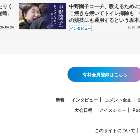
たりく
中野園子コーチ、教えるために
創造、
こ焼きを焼いてトイレ掃除も 
の競技にも通用するという坂本
織の筋肉
26.04.24
2026.04
インタビュー
有料会員登録はこちら
新着
インタビュー
コメント全文
大会日程
アイスショー
Po
このサイトについて