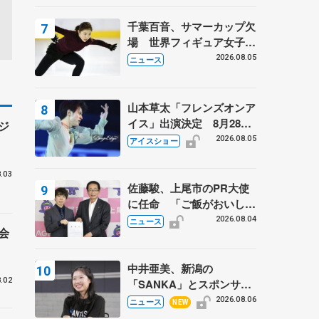
千葉百音、サマーカップ欠
場 世界フィギュア女子2
位
2026.08.05
ニュース
山本草太「フレンズオンア
イス」出演決定 8月28日
ジ
（金）2公演のみ 荒川静
2026.08.05
アイスショー
香さんプロデュース、20
周年のアイスショー
.03
佐藤駿、上尾市のPR大使
に任命 「ご飯がおいし
く、住みやすいのが魅力」
2026.08.04
ニュース
会
中井亜美、新潟の
.02
「SANKA」とスポンサー
契約 「全力で応援」とコ
2026.08.06
ニュース
NEW
メント