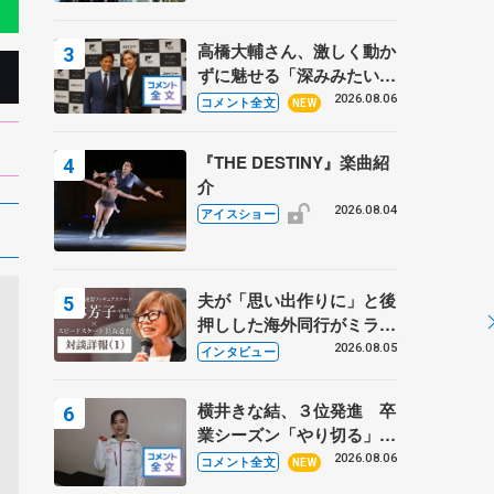
高橋大輔さん、激しく動か
ずに魅せる「深みみたいな
ものは出てきている？」
2026.08.06
コメント全文
NEW
〝兄さん〟と慕うレジェン
ド野村忠宏さんと和気あい
『THE DESTINY』楽曲紹
あい
介
2026.08.04
アイスショー
夫が「思い出作りに」と後
押しした海外同行がミラノ
まで… 繁華街のリンクで
2026.08.05
インタビュー
は不良のお兄さんも味方
に 小林芳子さんが振り返
横井きな結、３位発進 卒
るスケート人生
業シーズン「やり切る」
【みなとアクルス杯SP】
2026.08.06
コメント全文
NEW