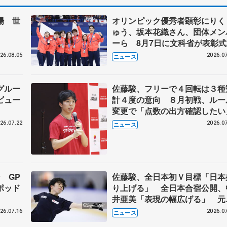
場 世
オリンピック優秀者顕彰にりく
ゅう、坂本花織さん、団体メン
ーら 8月7日に文科省が表彰式
ブルーノ・マルコット、中野園
26.08.05
2026.07
ニュース
らコーチも
グルー
佐藤駿、フリーで４回転は３種
ビュー
計４度の意向 ８月初戦、ルー
変更で「点数の出方確認したい
26.07.22
2026.07
ニュース
 GP
佐藤駿、全日本初Ｖ目標「日本
ポッド
り上げる」 全日本合宿公開、
井亜美「表現の幅広げる」 元
界王者のフェルナンデスさんが
26.07.16
2026.07
ニュース
師