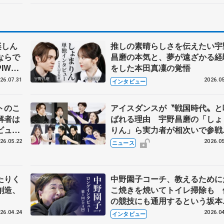
楽しん
推しの素晴らしさを伝えたい宇
ならで
昌磨の本気と、夢が遠ざかる経
IW前
をした本田真凜の覚悟
26.07.31
2026.05
インタビュー
トのこ
アイスダンスが〝戦国時代〟と
解者は
ばれる理由 宇野昌磨の「しょ
ビュー
りん」ら実力者が相次いで参
恋人、
国内の競争激化
26.05.22
2026.05
ニュース
たりく
中野園子コーチ、教えるために
創造、
こ焼きを焼いてトイレ掃除も 
の競技にも通用するという坂本
織の筋肉
26.04.24
2026.04
インタビュー