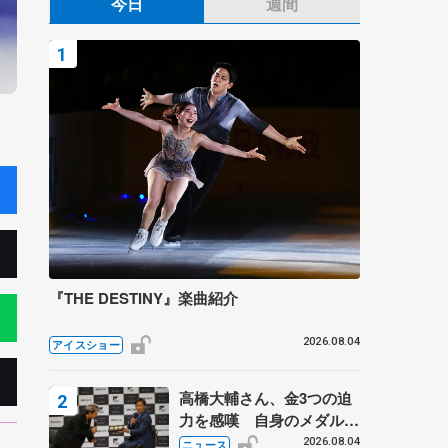
今日
週間
『THE DESTINY』楽曲紹介
2026.08.04
アイスショー
高橋大輔さん、金3つの迫
力を感嘆 自身のメダルは
「どちらに？」 〝リス兄
2026.08.04
ニュース