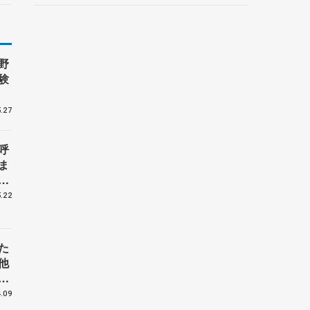
野
験
.27
呼
ま
戦
.22
た
他
花
.09