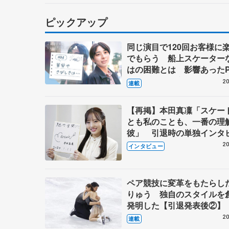
ピックアップ
同じ演目で120回お客様に
でもらう 船上スケーター
はの困難とは 影響あったP
キャプテン松永さんの存在
20
連載
【再掲】本田真凜「スケー
とも私のことも、一番の理
彼」 引退時の単独インタ
で語った競技人生や家族、
20
インタビュー
これからの夢…
ペア競技に変革をもたらし
りゅう 独自のスタイルを
発明した【引退発表後②】
20
連載