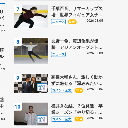
トロフィーフリー】
千葉百音、サマーカップ欠
り
場 世界フィギュア女子2
バ
位
2026.08.05
ニュース
NEW
、
子
.27
友野一希、渡辺倫果が優
勝 アジアンオープントロ
類
フィー
2026.08.03
ニュース
ル
」
.19
高橋大輔さん、激しく動か
ずに魅せる「深みみたいな
ものは出てきている？」
2026.08.06
コメント全文
NEW
〝兄さん〟と慕うレジェン
盛
ド野村忠宏さんと和気あい
中
横井きな結、３位発進 卒
あい
世
業シーズン「やり切る」
講
【みなとアクルス杯SP】
2026.08.06
コメント全文
.04
NEW