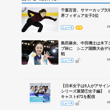
千葉百音、サマーカップ欠
界フィギュア女子2位
20
ニュース
NEW
島田麻央、中田璃士は木下
プ杯に シニア国際大会デ
戦
20
ニュース
【日本女子は9人がアサイン
シリーズ展望①女子編】 
キャスト#72を配信
20
ニュース