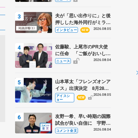
弟〟オリンピック3連覇の
野村忠宏さんと対談
夫が「思い出作りに」と後
押しした海外同行がミラノ
まで… 繁華街のリンクで
2026.08.05
インタビュー
NEW
は不良のお兄さんも味方
に 小林芳子さんが振り返
佐藤駿、上尾市のPR大使
るスケート人生
に任命 「ご飯がおいし
く、住みやすいのが魅力」
2026.08.04
ニュース
山本草太「フレンズオンア
イス」出演決定 8月28日
（金）2公演のみ 荒川静
2026.08.05
アイスシ
NEW
ョー
香さんプロデュース、20
周年のアイスショー
友野一希、早い時期の国際
試合が良い自信に 宇野昌
磨の現役復帰に思っている
2026.08.04
コメント全文
こと 【アジアンオープン