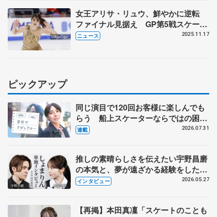
女王アリサ・リュウ、鮮やかに逆転
ファイナル見据え GP第5戦スケート
アメリカ女子フリー
2025.11.17
ニュース
ピックアップ
同じ演目で120回お客様に楽しんでも
らう 船上スケーターならではの困難
とは 影響あったPIW前キャプテン松
2026.07.31
連載
永さんの存在
推しの素晴らしさを伝えたい宇野昌磨
の本気と、夢が遠ざかる経験をした本
田真凜の覚悟
2026.05.27
インタビュー
【再掲】本田真凜「スケートのことも