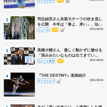
ス」 宮本賢二さん、有川梨絵さん、
アイスショー
NEW
田村岳斗さんも
羽生結弦さん衣装モチーフの吹き流し
を公開 今年は「春よ、来い」、仙台
の瑞鳳殿
2026.08.06
ニュース
NEW
高橋大輔さん、激しく動かずに魅せる
「深みみたいなものは出てきてい
る？」 〝兄さん〟と慕うレジェンド
2026.08.06
コメント全文
NEW
野村忠宏さんと和気あいあい
『THE DESTINY』楽曲紹介
2026.08.04
アイスショー
夫が「思い出作りに」と後押しした海