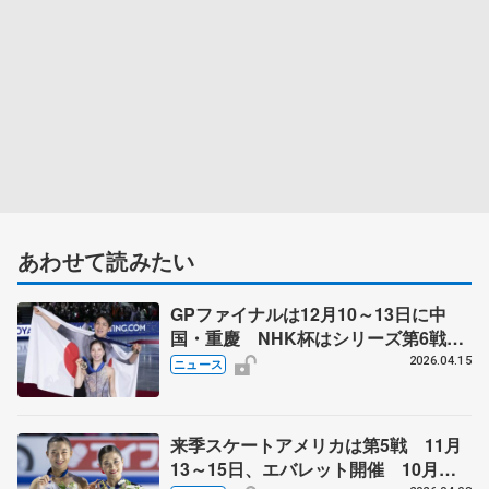
あわせて読みたい
GPファイナルは12月10～13日に中
国・重慶 NHK杯はシリーズ第6戦、
11月27～29日に東京 2026～27年シ
2026.04.15
ニュース
ーズン、国際スケート連盟発表
来季スケートアメリカは第5戦 11月
13～15日、エバレット開催 10月開