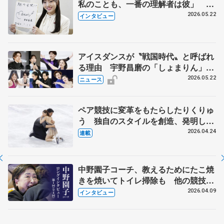
私のことも、一番の理解者は彼」 引
退時の単独インタビューで語った競技
2026.05.22
インタビュー
人生や家族、恋人、これからの夢…
アイスダンスが〝戦国時代〟と呼ばれ
る理由 宇野昌磨の「しょまりん」ら
実力者が相次いで参戦 国内の競争激
2026.05.22
ニュース
化
ペア競技に変革をもたらしたりくりゅ
う 独自のスタイルを創造、発明した
【引退発表後②】
2026.04.24
連載
中野園子コーチ、教えるためにたこ焼
きを焼いてトイレ掃除も 他の競技に
も通用するという坂本花織の筋肉
2026.04.09
インタビュー