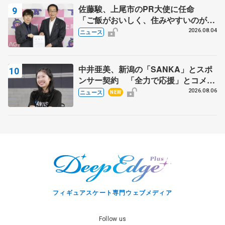
佐藤駿、上尾市のPR大使に任命
「ご飯がおいしく、住みやすいのが魅
力」
2026.08.04
ニュース
中井亜美、新潟の「SANKA」とスポ
ンサー契約 「全力で応援」とコメン
ト
2026.08.06
ニュース
NEW
フィギュアスケート専門ウェブメディア
Follow us