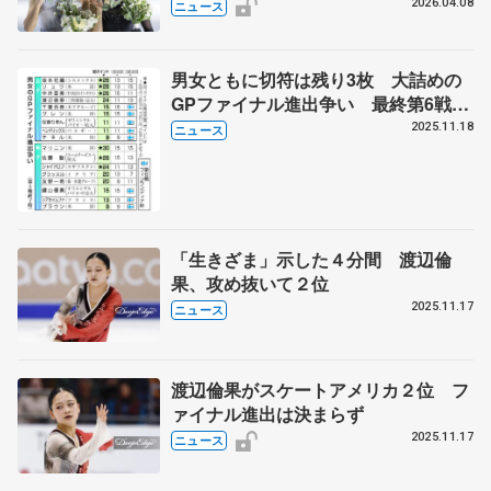
催から変更と米国協会
2026.04.08
ニュース
男女ともに切符は残り3枚 大詰めの
GPファイナル進出争い 最終第6戦に
千葉百音、住吉りをん、鍵山優真ら
2025.11.18
ニュース
「生きざま」示した４分間 渡辺倫
果、攻め抜いて２位
2025.11.17
ニュース
渡辺倫果がスケートアメリカ２位 フ
ァイナル進出は決まらず
2025.11.17
ニュース