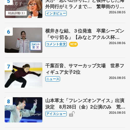
外同行がミラノまで… 繁華街のリン
クでは不良のお兄さんも味方に 小林
2026.08.05
インタビュー
芳子さんが振り返るスケート人生
横井きな結、３位発進 卒業シーズン
「やり切る」【みなとアクルス杯
SP】
2026.08.06
コメント全文
NEW
千葉百音、サマーカップ欠場 世界フ
ィギュア女子2位
2026.08.05
ニュース
山本草太「フレンズオンアイス」出演
決定 8月28日（金）2公演のみ 荒川
静香さんプロデュース、20周年のアイ
2026.08.05
アイスショー
スショー