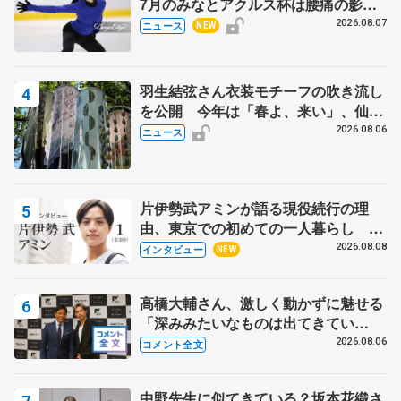
7月のみなとアクルス杯は腰痛の影響
で
2026.08.07
ニュース
NEW
羽生結弦さん衣装モチーフの吹き流し
を公開 今年は「春よ、来い」、仙台
の瑞鳳殿
2026.08.06
ニュース
片伊勢武アミンが語る現役続行の理
由、東京での初めての一人暮らし 注
目スケーターの「今」に迫る
2026.08.08
インタビュー
NEW
高橋大輔さん、激しく動かずに魅せる
「深みみたいなものは出てきてい
る？」 〝兄さん〟と慕うレジェンド
2026.08.06
コメント全文
野村忠宏さんと和気あいあい
中野先生に似てきている？坂本花織さ