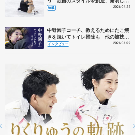
う 独自のスタイルを創造、発明した
【引退発表後②】
2026.04.24
連載
中野園子コーチ、教えるためにたこ焼
きを焼いてトイレ掃除も 他の競技に
も通用するという坂本花織の筋肉
2026.04.09
インタビュー