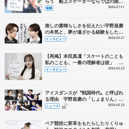
らう 船上スケーターならではの困難
とは 影響あったPIW前キャプテン松
2026.07.31
連載
永さんの存在
推しの素晴らしさを伝えたい宇野昌磨
の本気と、夢が遠ざかる経験をした本
田真凜の覚悟
2026.05.27
インタビュー
【再掲】本田真凜「スケートのことも
私のことも、一番の理解者は彼」 引
退時の単独インタビューで語った競技
2026.05.22
インタビュー
人生や家族、恋人、これからの夢…
アイスダンスが〝戦国時代〟と呼ばれ
る理由 宇野昌磨の「しょまりん」ら
実力者が相次いで参戦 国内の競争激
2026.05.22
ニュース
化
ペア競技に変革をもたらしたりくりゅ