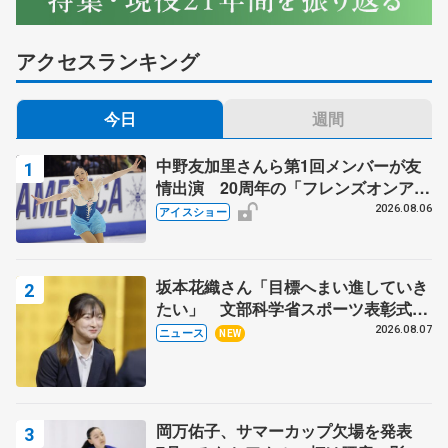
アクセスランキング
今日
週間
中野友加里さんら第1回メンバーが友
情出演 20周年の「フレンズオンアイ
ス」 宮本賢二さん、有川梨絵さん、
2026.08.06
アイスショー
田村岳斗さんも
坂本花織さん「目標へまい進していき
たい」 文部科学省スポーツ表彰式で
代表謝辞
2026.08.07
ニュース
NEW
岡万佑子、サマーカップ欠場を発表