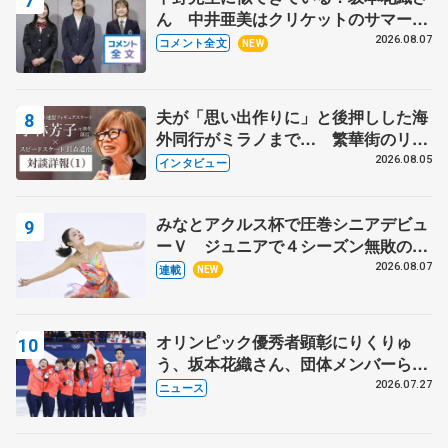
ん 中井亜美はクリケットのサマーキ
ャンプに 島田麻央はたくさん試合に
2026.08.07
コメント全文
NEW
出て国際大会へ【文部科学省スポーツ
表彰式】
夫が「思い出作りに」と後押しした海
外同行がミラノまで… 繁華街のリン
クでは不良のお兄さんも味方に 小林
2026.08.05
インタビュー
芳子さんが振り返るスケート人生
みなとアクルス杯で圧巻シニアデビュ
ーＶ ジュニアで４シーズン無敗の島
田麻央
2026.08.07
連載
NEW
オリンピック優秀者顕彰にりくりゅ
う、坂本花織さん、団体メンバーら
8月7日に文科省が表彰式、ブルーノ・
2026.07.27
ニュース
マルコット、中野園子らコーチも