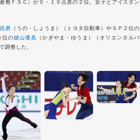
倉敷ＦＳＣ）が０・１９点差の２位。女子とアイスダン
昌磨
（うの・しょうま）（トヨタ自動車）やＳＰ２位の
３位の
鍵山優真
（かぎやま・ゆうま）（オリエンタルバ
で調整した。