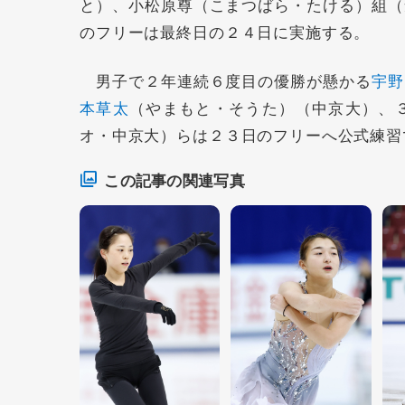
と）、小松原尊（こまつばら・たける）組（
のフリーは最終日の２４日に実施する。
男子で２年連続６度目の優勝が懸かる
宇野
本草太
（やまもと・そうた）（中京大）、
オ・中京大）らは２３日のフリーへ公式練習
この記事の関連写真