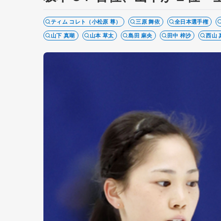
ティム コレト（小松原 尊）
三原 舞依
全日本選手権
山下 真瑚
山本 草太
島田 麻央
田中 梓沙
西山 