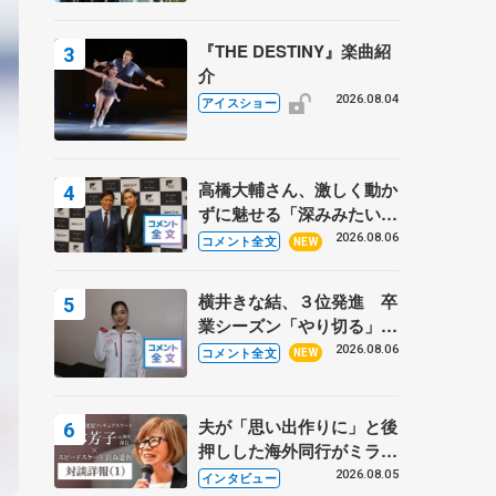
『THE DESTINY』楽曲紹
介
2026.08.04
アイスショー
高橋大輔さん、激しく動か
ずに魅せる「深みみたいな
ものは出てきている？」
2026.08.06
コメント全文
NEW
〝兄さん〟と慕うレジェン
ド野村忠宏さんと和気あい
横井きな結、３位発進 卒
あい
業シーズン「やり切る」
【みなとアクルス杯SP】
2026.08.06
コメント全文
NEW
夫が「思い出作りに」と後
押しした海外同行がミラノ
まで… 繁華街のリンクで
2026.08.05
インタビュー