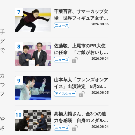
は不良のお兄さんも味方
に 小林芳子さんが振り返
千葉百音、サマーカップ欠
るスケート人生
場 世界フィギュア女子2
位
2026.08.05
ニュース
手
グ
佐藤駿、上尾市のPR大使
で
に任命 「ご飯がおいし
く、住みやすいのが魅力」
2026.08.04
ニュース
カ
山本草太「フレンズオンア
つ
イス」出演決定 8月28日
フ
（金）2公演のみ 荒川静
2026.08.05
アイスショー
香さんプロデュース、20
周年のアイスショー
高橋大輔さん、金3つの迫
や
力を感嘆 自身のメダルは
さ
「どちらに？」 〝リス兄
2026.08.04
ニュース
弟〟オリンピック3連覇の