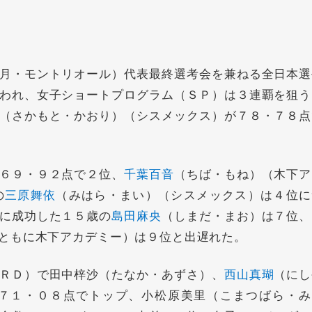
月・モントリオール）代表最終選考会を兼ねる全日本選
われ、女子ショートプログラム（ＳＰ）は３連覇を狙う
（さかもと・かおり）（シスメックス）が７８・７８点
６９・９２点で２位、
千葉百音
（ちば・もね）（木下ア
の
三原舞依
（みはら・まい）（シスメックス）は４位に
に成功した１５歳の
島田麻央
（しまだ・まお）は７位、
ともに木下アカデミー）は９位と出遅れた。
ＲＤ）で田中梓沙（たなか・あずさ）、
西山真瑚
（にし
７１・０８点でトップ、小松原美里（こまつばら・み