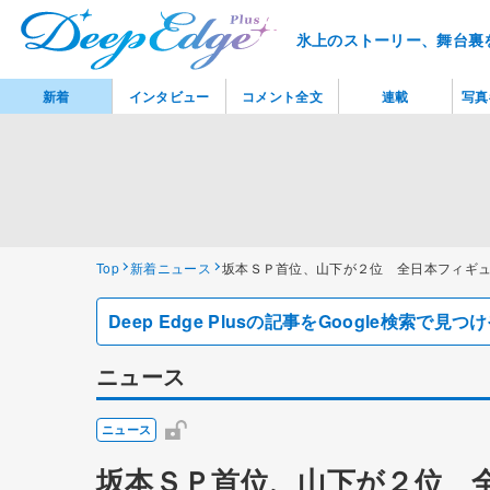
氷上のストーリー、舞台裏
新着
インタビュー
コメント全文
連載
写真
Top
新着ニュース
坂本ＳＰ首位、山下が２位 全日本フィギ
Deep Edge Plusの記事をGoogle検索で
ニュース
ニュース
坂本ＳＰ首位、山下が２位 