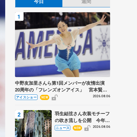
今日
週間
中野友加里さんら第1回メンバーが友情出演
20周年の「フレンズオンアイス」 宮本賢二
さん、有川梨絵さん、田村岳斗さんも
2026.08.06
アイスショー
NEW
羽生結弦さん衣装モチーフ
の吹き流しを公開 今年は
「春よ、来い」、仙台の瑞
2026.08.06
ニュース
NEW
鳳殿