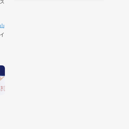
ス
野村忠宏さんと対談
山
イ