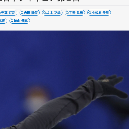
千葉 百音
吉田 陽菜
坂本 花織
宇野 昌磨
小松原 美里
真瑚
鍵山 優真