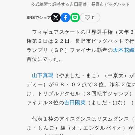
公式練習で調整する吉田陽菜＝長野市ビッグハット
0
SNSでシェア
フィギュアスケートの世界選手権（来年３
権第２日は２２日、長野市ビッグハットで行
ランプリ（ＧＰ）ファイナル覇者の
坂本花織
首位に立った。
山下真瑚
（やました・まこ）（中京大）が
デミー）が６８・０２点で３位。昨年２位
け、トリプルアクセル（３回転半ジャンプ）
ァイナル３位の
吉田陽菜
（よしだ・はな）（
代表１枠のアイスダンスはリズムダンス（
ま・しんご）組（オリエンタルバイオ）が