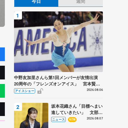
今日
週間
中野友加里さんら第1回メンバーが友情出演
20周年の「フレンズオンアイス」 宮本賢二
さん、有川梨絵さん、田村岳斗さんも
2026.08.06
アイスショー
坂本花織さん「目標へまい
進していきたい」 文部科
学省スポーツ表彰式で代表
2026.08.07
ニュース
NEW
謝辞