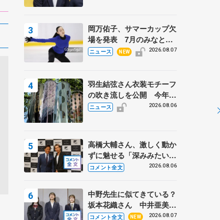
岡万佑子、サマーカップ欠
場を発表 7月のみなとア
クルス杯は腰痛の影響で
2026.08.07
ニュース
NEW
羽生結弦さん衣装モチーフ
の吹き流しを公開 今年は
「春よ、来い」、仙台の瑞
2026.08.06
ニュース
鳳殿
高橋大輔さん、激しく動か
ずに魅せる「深みみたいな
ものは出てきている？」
2026.08.06
コメント全文
〝兄さん〟と慕うレジェン
ド野村忠宏さんと和気あい
中野先生に似てきている？
あい
坂本花織さん 中井亜美は
クリケットのサマーキャン
2026.08.07
コメント全文
NEW