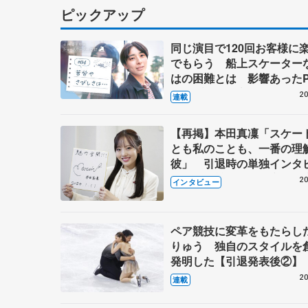
ピックアップ
同じ演目で120回お客様に
でもらう 船上スケーター
はの困難とは 影響あったP
キャプテン松永さんの存在
20
連載
【再掲】本田真凜「スケー
とも私のことも、一番の理
彼」 引退時の単独インタ
で語った競技人生や家族、
20
インタビュー
これからの夢…
ペア競技に変革をもたらし
りゅう 独自のスタイルを
発明した【引退発表後②】
20
連載