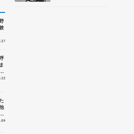
メント
野
験
.27
呼
ま
戦
.22
た
他
花
.09