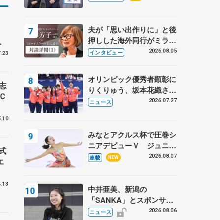
プに 島田麻央はたくさん
試合に出て国際大会へ【文
み
部科学省スポーツ表彰
夫が「思い出作りに」と後
枠
式】
押しした海外同行がミラノ
ス
まで… 繁華街のリンクで
4
2026.08.05
インタビュー
.23
は不良のお兄さんも味方
に 小林芳子さんが振り返
オリンピック優秀者顕彰に
るスケート人生
志
りくりゅう、坂本花織さ
Ｃ
ん、団体メンバーら 8月
2026.07.27
ニュース
7日に文科省が表彰式、ブ
.10
ルーノ・マルコット、中野
園子らコーチも
みなとアクルス杯で圧巻シ
ニアデビューＶ ジュニア
式
で４シーズン無敗の島田麻
2026.08.07
連載
NEW
エ
央
.13
中井亜美、新潟の
「SANKA」とスポンサー
契約 「全力で応援」とコ
2026.08.06
ニュース