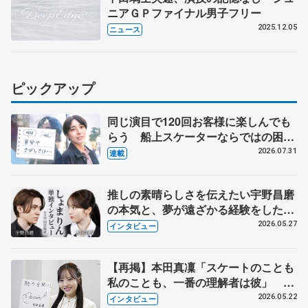
ニアＧＰファイナル男子フリー
2025.12.05
ニュース
ピックアップ
同じ演目で120回お客様に楽しんでも
らう 船上スケーターならではの困難
とは 影響あったPIW前キャプテン松
2026.07.31
連載
永さんの存在
推しの素晴らしさを伝えたい宇野昌磨
の本気と、夢が遠ざかる経験をした本
田真凜の覚悟
2026.05.27
インタビュー
【再掲】本田真凜「スケートのことも
私のことも、一番の理解者は彼」 引
退時の単独インタビューで語った競技
2026.05.22
インタビュー