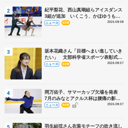
紀平梨花、西山真瑚組らアイスダンス
3組が追加 いくこう、かほゆうも、
木下グループ杯
2026.08.08
ニュース
NEW
坂本花織さん「目標へまい進していき
たい」 文部科学省スポーツ表彰式で
代表謝辞
2026.08.07
ニュース
NEW
岡万佑子、サマーカップ欠場を発表
7月のみなとアクルス杯は腰痛の影響
で
2026.08.07
ニュース
NEW
羽生結弦さん衣装モチーフの吹き流し