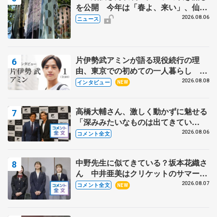
を公開 今年は「春よ、来い」、仙台
の瑞鳳殿
2026.08.06
ニュース
片伊勢武アミンが語る現役続行の理
由、東京での初めての一人暮らし 注
目スケーターの「今」に迫る
2026.08.08
インタビュー
NEW
高橋大輔さん、激しく動かずに魅せる
「深みみたいなものは出てきてい
る？」 〝兄さん〟と慕うレジェンド
2026.08.06
コメント全文
野村忠宏さんと和気あいあい
中野先生に似てきている？坂本花織さ
ん 中井亜美はクリケットのサマーキ
ャンプに 島田麻央はたくさん試合に
2026.08.07
コメント全文
NEW
出て国際大会へ【文部科学省スポーツ
表彰式】