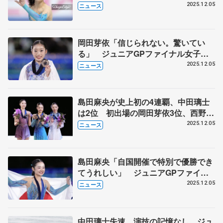
ナル
2025.12.05
ニュース
岡田芽依「信じられない。驚いてい
る」 ジュニアGPファイナル女子フ
リー
2025.12.05
ニュース
島田麻央が史上初の4連覇、中田璃士
は2位 初出場の岡田芽依3位、西野太
翔5位 ジュニアGPファイナル
2025.12.05
ニュース
島田麻央「自国開催で特別で優勝でき
てうれしい」 ジュニアGPファイナ
ル女子フリー
2025.12.05
ニュース
中田璃士失速、演技の記憶なし ジュ