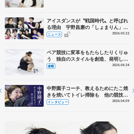
人生や家族、恋人、これからの夢…
アイスダンスが〝戦国時代〟と呼ばれ
る理由 宇野昌磨の「しょまりん」ら
実力者が相次いで参戦 国内の競争激
2026.05.22
ニュース
化
ペア競技に変革をもたらしたりくりゅ
う 独自のスタイルを創造、発明した
【引退発表後②】
2026.04.24
連載
中野園子コーチ、教えるためにたこ焼
きを焼いてトイレ掃除も 他の競技に
も通用するという坂本花織の筋肉
2026.04.09
インタビュー