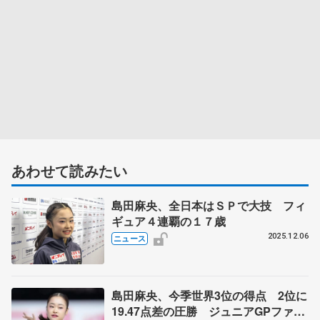
あわせて読みたい
島田麻央、全日本はＳＰで大技 フィ
ギュア４連覇の１７歳
2025.12.06
ニュース
島田麻央、今季世界3位の得点 2位に
19.47点差の圧勝 ジュニアGPファイ