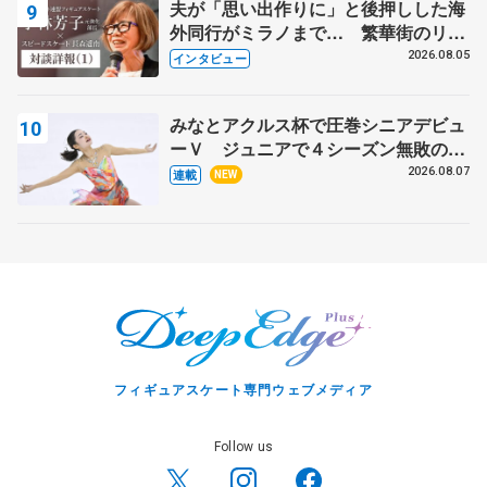
夫が「思い出作りに」と後押しした海
外同行がミラノまで… 繁華街のリン
クでは不良のお兄さんも味方に 小林
2026.08.05
インタビュー
芳子さんが振り返るスケート人生
みなとアクルス杯で圧巻シニアデビュ
ーＶ ジュニアで４シーズン無敗の島
田麻央
2026.08.07
連載
NEW
フィギュアスケート専門ウェブメディア
Follow us