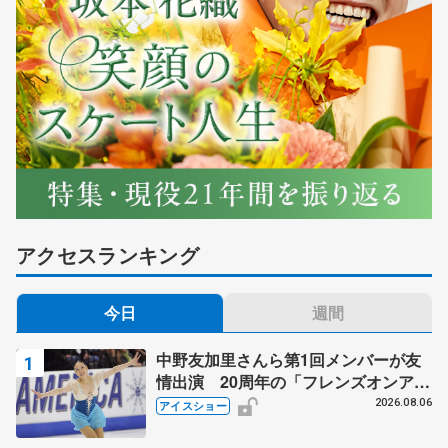
アクセスランキング
今日
週間
中野友加里さんら第1回メンバーが友
情出演 20周年の「フレンズオンアイ
ス」 宮本賢二さん、有川梨絵さん、
2026.08.06
アイスショー
田村岳斗さんも