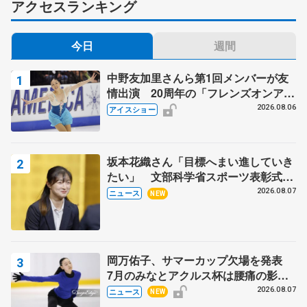
アクセスランキング
今日
週間
中野友加里さんら第1回メンバーが友
情出演 20周年の「フレンズオンアイ
ス」 宮本賢二さん、有川梨絵さん、
2026.08.06
アイスショー
田村岳斗さんも
坂本花織さん「目標へまい進していき
たい」 文部科学省スポーツ表彰式で
代表謝辞
2026.08.07
ニュース
NEW
岡万佑子、サマーカップ欠場を発表
7月のみなとアクルス杯は腰痛の影響
で
2026.08.07
ニュース
NEW