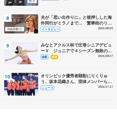
出て国際大会へ【文部科学省スポーツ
表彰式】
夫が「思い出作りに」と後押しした海
外同行がミラノまで… 繁華街のリン
クでは不良のお兄さんも味方に 小林
2026.08.05
インタビュー
芳子さんが振り返るスケート人生
みなとアクルス杯で圧巻シニアデビュ
ーＶ ジュニアで４シーズン無敗の島
田麻央
2026.08.07
連載
NEW
オリンピック優秀者顕彰にりくりゅ
う、坂本花織さん、団体メンバーら
8月7日に文科省が表彰式、ブルーノ・
2026.07.27
ニュース
マルコット、中野園子らコーチも