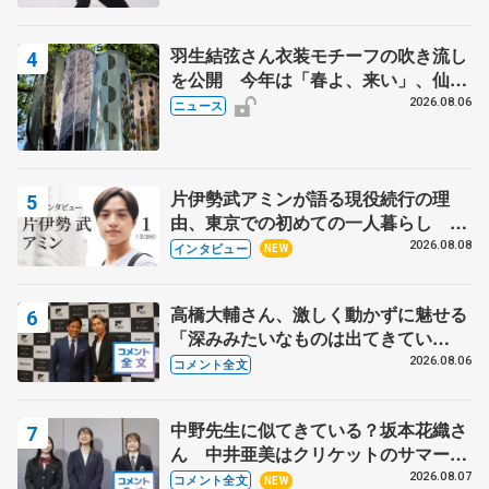
羽生結弦さん衣装モチーフの吹き流し
を公開 今年は「春よ、来い」、仙台
の瑞鳳殿
2026.08.06
ニュース
片伊勢武アミンが語る現役続行の理
由、東京での初めての一人暮らし 注
目スケーターの「今」に迫る
2026.08.08
インタビュー
NEW
高橋大輔さん、激しく動かずに魅せる
「深みみたいなものは出てきてい
る？」 〝兄さん〟と慕うレジェンド
2026.08.06
コメント全文
野村忠宏さんと和気あいあい
中野先生に似てきている？坂本花織さ
ん 中井亜美はクリケットのサマーキ
ャンプに 島田麻央はたくさん試合に
2026.08.07
コメント全文
NEW