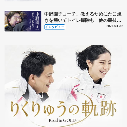
中野園子コーチ、教えるためにたこ焼
きを焼いてトイレ掃除も 他の競技に
も通用するという坂本花織の筋肉
2026.04.09
インタビュー