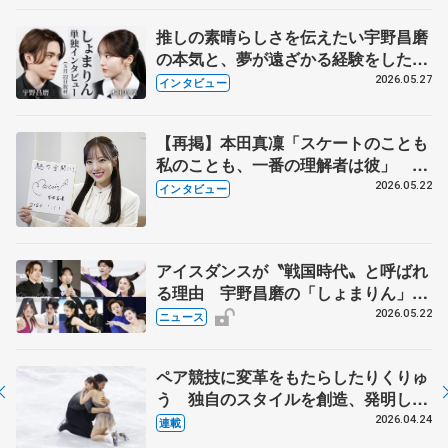
推しの素晴らしさを伝えたい宇野昌磨
の本気と、夢が遠ざかる経験をした本
田真凜の覚悟
2026.05.27
インタビュー
【再掲】本田真凜「スケートのことも
私のことも、一番の理解者は彼」 引
退時の単独インタビューで語った競技
2026.05.22
インタビュー
人生や家族、恋人、これからの夢…
アイスダンスが〝戦国時代〟と呼ばれ
る理由 宇野昌磨の「しょまりん」ら
実力者が相次いで参戦 国内の競争激
2026.05.22
ニュース
化
ペア競技に変革をもたらしたりくりゅ
う 独自のスタイルを創造、発明した
【引退発表後②】
2026.04.24
連載