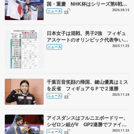
国・重慶 NHK杯はシリーズ第6戦、
11月27～29日に東京 2026～27年シ
2026.04.15
ニュース
ーズン、国際スケート連盟発表
日本女子は混戦、男子2強 フィギュ
アスケートのオリンピック代表争い
GPシリーズ全6戦男女総括
2025.11.25
ニュース
千葉百音笑顔の帰国、鍵山優真はミス
を反省 フィギュアＧＰで２連勝
2025.11.24
ニュース
アイスダンスはフルニエボードリー、
シゼロン組がV GP2連勝でファイナ
ル進出 最終第6戦フィンランディア
2025.11.23
ニュース