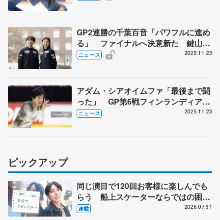
杯
GP2連勝の千葉百音「パワフルに進め
る」 ファイナルへ決意新た 鍵山優
真は反省 松生理乃「全日本でもいい
2025.11.23
ニュース
演技を」
アダム・シアオイムファ「最後まで闘
った」 GP第6戦フィンランディア杯
フリー
2025.11.23
ニュース
ピックアップ
同じ演目で120回お客様に楽しんでも
らう 船上スケーターならではの困難
とは 影響あったPIW前キャプテン松
2026.07.31
連載
永さんの存在