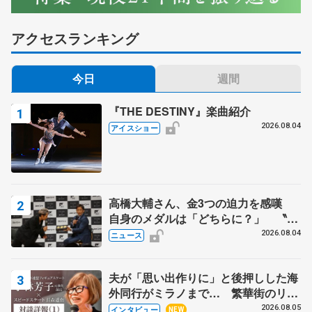
アクセスランキング
今日
週間
『THE DESTINY』楽曲紹介
2026.08.04
アイスショー
高橋大輔さん、金3つの迫力を感嘆
自身のメダルは「どちらに？」 〝リ
ス兄弟〟オリンピック3連覇の野村忠
2026.08.04
ニュース
宏さんと対談
夫が「思い出作りに」と後押しした海
外同行がミラノまで… 繁華街のリン
クでは不良のお兄さんも味方に 小林
2026.08.05
インタビュー
NEW