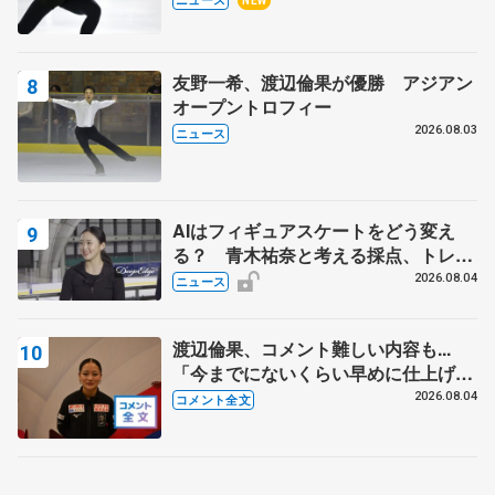
NEW
友野一希、渡辺倫果が優勝 アジアン
オープントロフィー
2026.08.03
ニュース
AIはフィギュアスケートをどう変え
る？ 青木祐奈と考える採点、トレー
ニングの未来
2026.08.04
ニュース
渡辺倫果、コメント難しい内容も...
「今までにないくらい早めに仕上げら
れている」 【アジアンオープントロ
2026.08.04
コメント全文
フィー女子フリー】