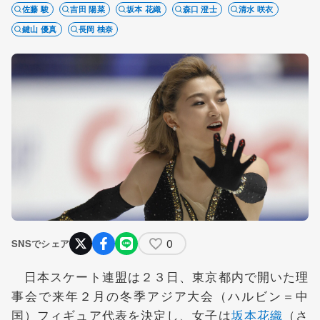
佐藤 駿
吉田 陽菜
坂本 花織
森口 澄士
清水 咲衣
鍵山 優真
長岡 柚奈
0
SNSでシェア
日本スケート連盟は２３日、東京都内で開いた理
事会で来年２月の冬季アジア大会（ハルビン＝中
国）フィギュア代表を決定し、女子は
坂本花織
（さ