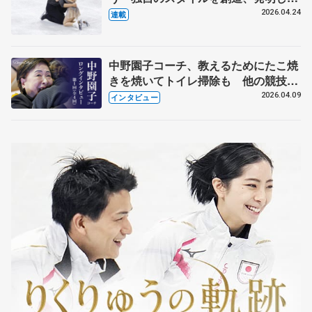
【引退発表後②】
2026.04.24
連載
中野園子コーチ、教えるためにたこ焼
きを焼いてトイレ掃除も 他の競技に
も通用するという坂本花織の筋肉
2026.04.09
インタビュー