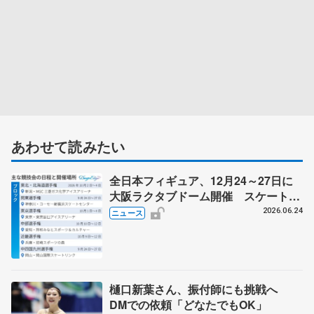
あわせて読みたい
全日本フィギュア、12月24～27日に
大阪ラクタブドーム開催 スケート連
盟の新シーズン日程
2026.06.24
ニュース
樋口新葉さん、振付師にも挑戦へ
DMでの依頼「どなたでもOK」