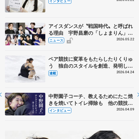
退時の単独インタビューで語った競技
インタビュー
人生や家族、恋人、これからの夢…
アイスダンスが〝戦国時代〟と呼ばれ
る理由 宇野昌磨の「しょまりん」ら
実力者が相次いで参戦 国内の競争激
2026.05.22
ニュース
化
ペア競技に変革をもたらしたりくりゅ
う 独自のスタイルを創造、発明した
【引退発表後②】
2026.04.24
連載
中野園子コーチ、教えるためにたこ焼
きを焼いてトイレ掃除も 他の競技に
も通用するという坂本花織の筋肉
2026.04.09
インタビュー