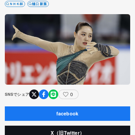
ＮＨＫ杯
樋口 新葉
0
SNSでシェア
facebook
X（旧Twitter）