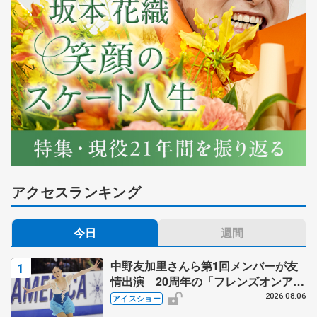
アクセスランキング
今日
週間
中野友加里さんら第1回メンバーが友
情出演 20周年の「フレンズオンアイ
ス」 宮本賢二さん、有川梨絵さん、
2026.08.06
アイスショー
田村岳斗さんも