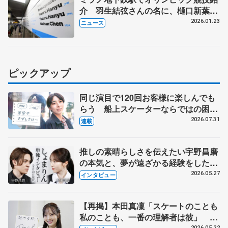
介 羽生結弦さんの名に、樋口新葉さ
んのジャンプ連続写真も
2026.01.23
ニュース
ピックアップ
同じ演目で120回お客様に楽しんでも
らう 船上スケーターならではの困難
とは 影響あったPIW前キャプテン松
2026.07.31
連載
永さんの存在
推しの素晴らしさを伝えたい宇野昌磨
の本気と、夢が遠ざかる経験をした本
田真凜の覚悟
2026.05.27
インタビュー
【再掲】本田真凜「スケートのことも
私のことも、一番の理解者は彼」 引
2026.05.22