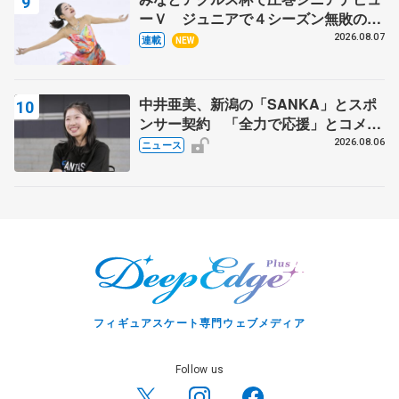
ーＶ ジュニアで４シーズン無敗の島
田麻央
2026.08.07
連載
NEW
中井亜美、新潟の「SANKA」とスポ
ンサー契約 「全力で応援」とコメン
ト
2026.08.06
ニュース
フィギュアスケート専門ウェブメディア
Follow us