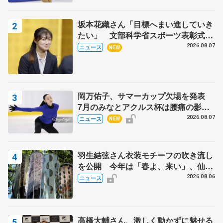
坂本花織さん「目標へまい進していき
たい」 文部科学省スポーツ表彰式で
代表謝辞
2026.08.07
ニュース
NEW
岡万佑子、サマーカップ欠場を発表
7月のみなとアクルス杯は腰痛の影響
で
2026.08.07
ニュース
NEW
羽生結弦さん衣装モチーフの吹き流し
を公開 今年は「春よ、来い」、仙台
の瑞鳳殿
2026.08.06
ニュース
高橋大輔さん、激しく動かずに魅せる