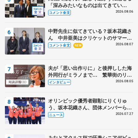
「深みみたいなものは出てきてい
る？」 〝兄さん〟と慕うレジェンド
2026.08.06
コメント全文
野村忠宏さんと和気あいあい
中野先生に似てきている？坂本花織さ
ん 中井亜美はクリケットのサマーキ
ャンプに 島田麻央はたくさん試合に
2026.08.07
コメント全文
NEW
出て国際大会へ【文部科学省スポーツ
表彰式】
夫が「思い出作りに」と後押しした海
外同行がミラノまで… 繁華街のリン
クでは不良のお兄さんも味方に 小林
2026.08.05
インタビュー
芳子さんが振り返るスケート人生
オリンピック優秀者顕彰にりくりゅ
う、坂本花織さん、団体メンバーら
8月7日に文科省が表彰式、ブルーノ・
2026.07.27
ニュース
マルコット、中野園子らコーチも
みなとアクルス杯で圧巻シニアデビュ