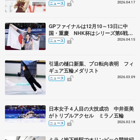
2026.04.17
ニュース
GPファイナルは12月10～13日に中
国・重慶 NHK杯はシリーズ第6戦、
11月27～29日に東京 2026～27年シ
2026.04.15
ニュース
ーズン、国際スケート連盟発表
引退の樋口新葉、プロ転向表明 フィ
ギュア五輪メダリスト
2026.03.09
ニュース
日本女子４人目の大技成功 中井亜美
がトリプルアクセル ミラノ五輪
2026.02.18
ニュース
ミラノ地下鉄駅でオリンピック競技紹