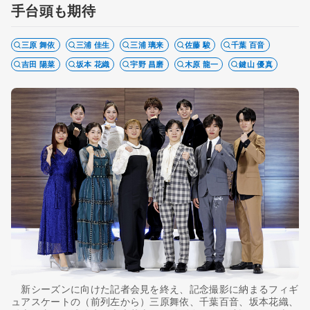
手台頭も期待
三原 舞依
三浦 佳生
三浦 璃来
佐藤 駿
千葉 百音
吉田 陽菜
坂本 花織
宇野 昌磨
木原 龍一
鍵山 優真
新シーズンに向けた記者会見を終え、記念撮影に納まるフィギ
ュアスケートの（前列左から）三原舞依、千葉百音、坂本花織、