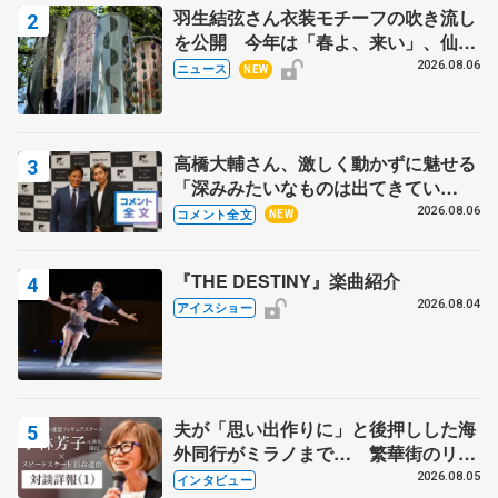
羽生結弦さん衣装モチーフの吹き流し
を公開 今年は「春よ、来い」、仙台
の瑞鳳殿
2026.08.06
ニュース
NEW
高橋大輔さん、激しく動かずに魅せる
「深みみたいなものは出てきてい
る？」 〝兄さん〟と慕うレジェンド
2026.08.06
コメント全文
NEW
野村忠宏さんと和気あいあい
『THE DESTINY』楽曲紹介
2026.08.04
アイスショー
夫が「思い出作りに」と後押しした海
外同行がミラノまで… 繁華街のリン
クでは不良のお兄さんも味方に 小林
2026.08.05
インタビュー