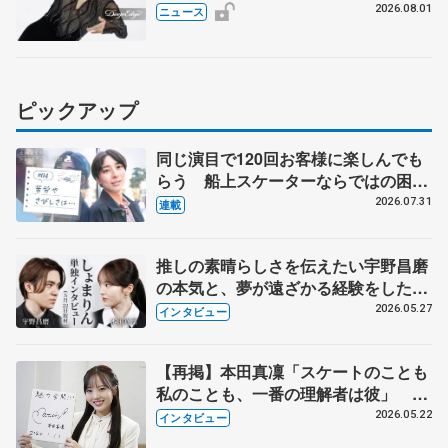
ます」
2026.08.01
ニュース
ピックアップ
同じ演目で120回お客様に楽しんでも
らう 船上スケーターならではの困難
とは 影響あったPIW前キャプテン松
2026.07.31
連載
永さんの存在
推しの素晴らしさを伝えたい宇野昌磨
の本気と、夢が遠ざかる経験をした本
田真凜の覚悟
2026.05.27
インタビュー
【再掲】本田真凜「スケートのことも
私のことも、一番の理解者は彼」 引
退時の単独インタビューで語った競技
2026.05.22
インタビュー
人生や家族、恋人、これからの夢…