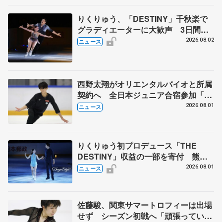
りくりゅう、「DESTINY」千秋楽で
グラディエーターに大歓声 3日間の
計4公演で延べ約１万8千人動員、三浦
2026.08.02
ニュース
璃来さん感極まる
西野太翔がオリエンタルバイオと所属
契約へ 全日本ジュニア合宿参加「結
果残していかないと」 講師はジェー
2026.08.01
ニュース
ソン・ブラウン、岡万佑子は助言感謝
りくりゅう初プロデュース「THE
DESTINY」収益の一部を寄付 熊本
地震、被災者支援
2026.08.01
ニュース
佐藤駿、関東サマートロフィーは出場
せず シーズン初戦へ「頑張っていき