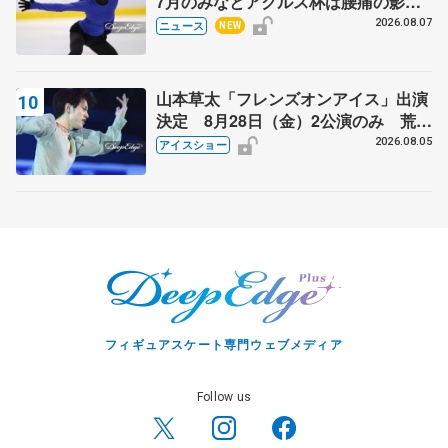
7月のみなとアクルス杯は腰痛の影響
で
2026.08.07
ニュース
NEW
山本草太「フレンズオンアイス」出演
決定 8月28日（金）2公演のみ 荒川
静香さんプロデュース、20周年のアイ
2026.08.05
アイスショー
スショー
フィギュアスケート専門ウェブメディア
Follow us