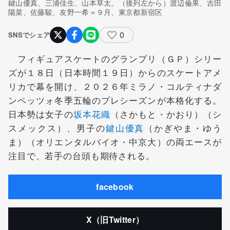
鍵山優真、三浦佳生、山本草太。（後列左から）渡辺倫果、吉田
陽菜、佐藤駿、友野一希＝９月、東京都新宿区
0
SNSでシェア
フィギュアスケートのグランプリ（ＧＰ）シリー
ズが１８日（日本時間１９日）からのスケートアメ
リカで幕を開け、２０２６年ミラノ・コルティナダ
ンペッツォ冬季五輪のプレシーズンが本格化する。
日本勢は女子の
坂本花織
（さかもと・かおり）（シ
スメックス）、男子の
鍵山優真
（かぎやま・ゆう
ま）（オリエンタルバイオ・中京大）の両エースが
注目で、若手の台頭も期待される。
facebook
X（旧Twitter）