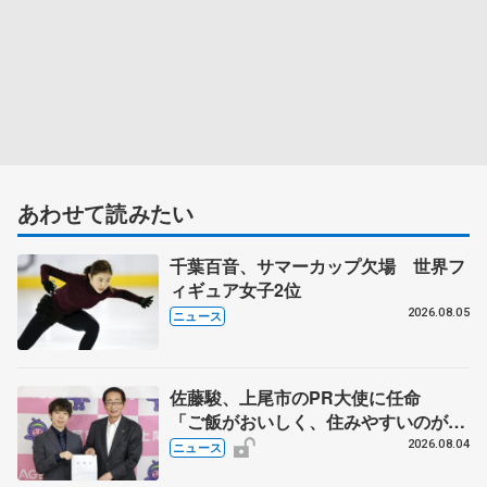
あわせて読みたい
千葉百音、サマーカップ欠場 世界フ
ィギュア女子2位
2026.08.05
ニュース
佐藤駿、上尾市のPR大使に任命
「ご飯がおいしく、住みやすいのが魅
力」
2026.08.04
ニュース