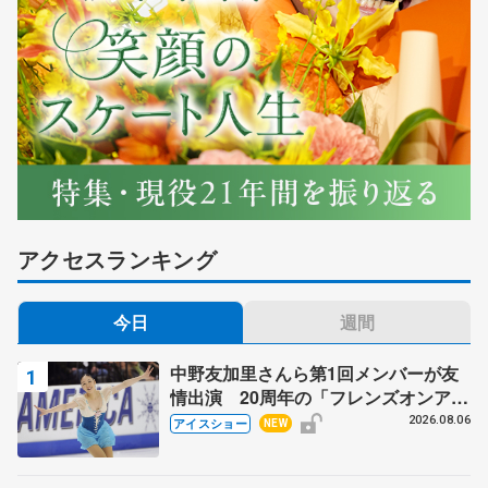
アクセスランキング
今日
週間
中野友加里さんら第1回メンバーが友
情出演 20周年の「フレンズオンアイ
ス」 宮本賢二さん、有川梨絵さん、
2026.08.06
アイスショー
NEW
田村岳斗さんも