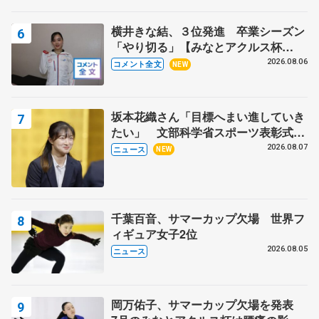
芳子さんが振り返るスケート人生
横井きな結、３位発進 卒業シーズン
「やり切る」【みなとアクルス杯
SP】
2026.08.06
コメント全文
NEW
坂本花織さん「目標へまい進していき
たい」 文部科学省スポーツ表彰式で
代表謝辞
2026.08.07
ニュース
NEW
千葉百音、サマーカップ欠場 世界フ
ィギュア女子2位
2026.08.05
ニュース
岡万佑子、サマーカップ欠場を発表