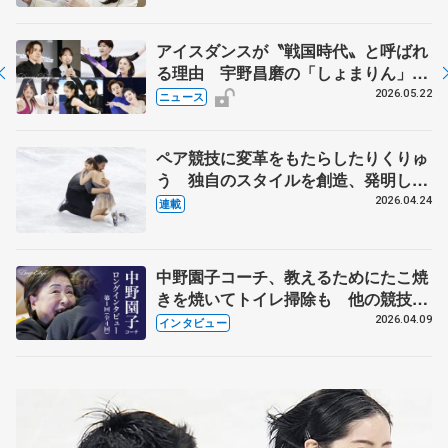
アイスダンスが〝戦国時代〟と呼ばれ
る理由 宇野昌磨の「しょまりん」ら
実力者が相次いで参戦 国内の競争激
2026.05.22
ニュース
化
ペア競技に変革をもたらしたりくりゅ
う 独自のスタイルを創造、発明した
【引退発表後②】
2026.04.24
連載
中野園子コーチ、教えるためにたこ焼
きを焼いてトイレ掃除も 他の競技に
も通用するという坂本花織の筋肉
2026.04.09
インタビュー