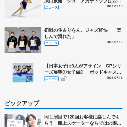
演目披露 ジュニア男子トップは西野
太翔
2026.07.17
ニュース
初戦の住吉りをん、ジャズ軽快 「楽
しんで滑れた」
2026.07.17
ニュース
【日本女子は9人がアサイン GPシリ
ーズ展望①女子編】 ポッドキャスト
#72を配信
2026.07.16
ニュース
ピックアップ
同じ演目で120回お客様に楽しんでも
らう 船上スケーターならではの困難