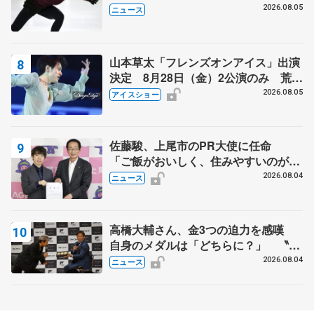
2026.08.05
ニュース
山本草太「フレンズオンアイス」出演
決定 8月28日（金）2公演のみ 荒川
静香さんプロデュース、20周年のアイ
2026.08.05
アイスショー
スショー
佐藤駿、上尾市のPR大使に任命
「ご飯がおいしく、住みやすいのが魅
力」
2026.08.04
ニュース
高橋大輔さん、金3つの迫力を感嘆
自身のメダルは「どちらに？」 〝リ
ス兄弟〟オリンピック3連覇の野村忠
2026.08.04
ニュース
宏さんと対談