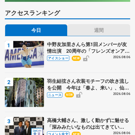
アクセスランキング
今日
週間
中野友加里さんら第1回メンバーが友
情出演 20周年の「フレンズオンアイ
ス」 宮本賢二さん、有川梨絵さん、
2026.08.06
アイスショー
NEW
田村岳斗さんも
羽生結弦さん衣装モチーフの吹き流し
を公開 今年は「春よ、来い」、仙台
の瑞鳳殿
2026.08.06
ニュース
NEW
高橋大輔さん、激しく動かずに魅せる
「深みみたいなものは出てきてい
る？」 〝兄さん〟と慕うレジェンド
2026.08.06
コメント全文
NEW