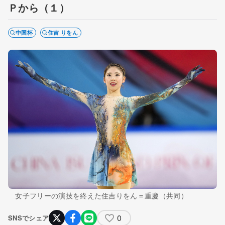
Ｐから（１）
中国杯
住吉 りをん
女子フリーの演技を終えた住吉りをん＝重慶（共同）
0
SNSでシェア