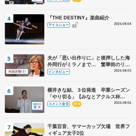
野村忠宏さんと和気あいあい
『THE DESTINY』楽曲紹介
2026.08.04
アイスショー
夫が「思い出作りに」と後押しした海
外同行がミラノまで… 繁華街のリン
クでは不良のお兄さんも味方に 小林
2026.08.05
インタビュー
芳子さんが振り返るスケート人生
横井きな結、３位発進 卒業シーズン
「やり切る」【みなとアクルス杯
SP】
2026.08.06
コメント全文
NEW
千葉百音、サマーカップ欠場 世界フ
ィギュア女子2位