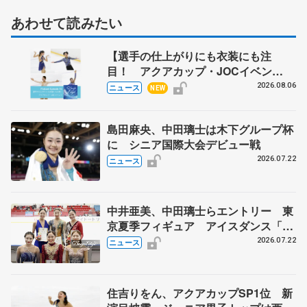
あわせて読みたい
【選手の仕上がりにも衣装にも注
目！ アクアカップ・JOCイベン
ト】 ポッドキャスト#76を配信
2026.08.06
ニュース
NEW
島田麻央、中田璃士は木下グループ杯
に シニア国際大会デビュー戦
2026.07.22
ニュース
中井亜美、中田璃士らエントリー 東
京夏季フィギュア アイスダンス「か
ほゆう」や矢島榛乃、北村凌大組も
2026.07.22
ニュース
住吉りをん、アクアカップSP1位 新