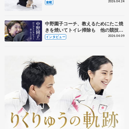
【引退発表後②】
2026.04.24
連載
中野園子コーチ、教えるためにたこ焼
きを焼いてトイレ掃除も 他の競技に
も通用するという坂本花織の筋肉
2026.04.09
インタビュー