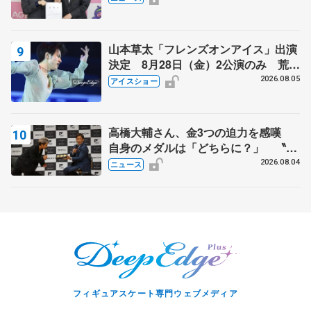
山本草太「フレンズオンアイス」出演
決定 8月28日（金）2公演のみ 荒川
静香さんプロデュース、20周年のアイ
2026.08.05
アイスショー
スショー
高橋大輔さん、金3つの迫力を感嘆
自身のメダルは「どちらに？」 〝リ
ス兄弟〟オリンピック3連覇の野村忠
2026.08.04
ニュース
宏さんと対談
フィギュアスケート専門ウェブメディア