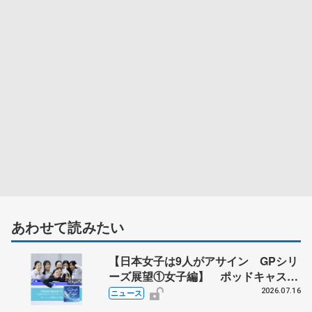
あわせて読みたい
【日本女子は9人がアサイン GPシリ
ーズ展望①女子編】 ポッドキャスト
#72を配信
2026.07.16
ニュース