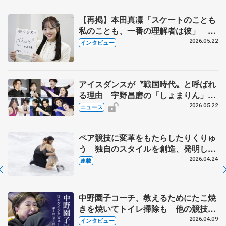
【再掲】本田真凜「スケートのことも
私のことも、一番の理解者は彼」 引
退時の単独インタビューで語った競技
2026.05.22
インタビュー
人生や家族、恋人、これからの夢…
アイスダンスが〝戦国時代〟と呼ばれ
る理由 宇野昌磨の「しょまりん」ら
実力者が相次いで参戦 国内の競争激
2026.05.22
ニュース
化
ペア競技に変革をもたらしたりくりゅ
う 独自のスタイルを創造、発明した
【引退発表後②】
2026.04.24
連載
中野園子コーチ、教えるためにたこ焼
きを焼いてトイレ掃除も 他の競技に
も通用するという坂本花織の筋肉
2026.04.09
インタビュー