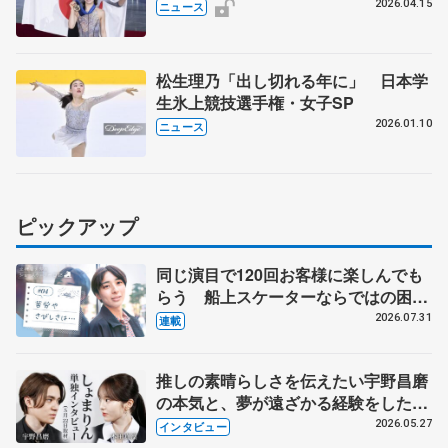
11月27～29日に東京 2026～27年シ
2026.04.15
ニュース
ーズン、国際スケート連盟発表
松生理乃「出し切れる年に」 日本学
生氷上競技選手権・女子SP
2026.01.10
ニュース
ピックアップ
同じ演目で120回お客様に楽しんでも
らう 船上スケーターならではの困難
とは 影響あったPIW前キャプテン松
2026.07.31
連載
永さんの存在
推しの素晴らしさを伝えたい宇野昌磨
の本気と、夢が遠ざかる経験をした本
田真凜の覚悟
2026.05.27
インタビュー