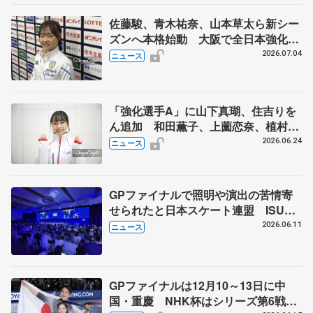
佐藤駿、青木祐奈、山本草太ら新シー
ズンへ本格始動 大阪で全日本強化合
宿 シニアデビューの島田麻央らも
2026.07.04
ニュース
「強化選手A」に山下真瑚、住吉りを
ん追加 和田薫子、上薗恋奈、植村駿
は「強化選手B」
2026.06.24
ニュース
GPファイナルで照明や演出の苦情寄
せられたと日本スケート連盟 ISU総
会で発言「スケーター見たいファンに
2026.06.11
ニュース
ふさわしいリターンを」
GPファイナルは12月10～13日に中
国・重慶 NHK杯はシリーズ第6戦、