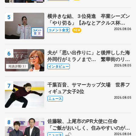
野村忠宏さんと和気あいあい
横井きな結、３位発進 卒業シーズン
「やり切る」【みなとアクルス杯
SP】
2026.08.06
コメント全文
NEW
夫が「思い出作りに」と後押しした海
外同行がミラノまで… 繁華街のリン
クでは不良のお兄さんも味方に 小林
2026.08.05
インタビュー
芳子さんが振り返るスケート人生
千葉百音、サマーカップ欠場 世界フ
ィギュア女子2位
2026.08.05
ニュース
佐藤駿、上尾市のPR大使に任命
「ご飯がおいしく、住みやすいのが魅
力」
2026.08.04
ニュース