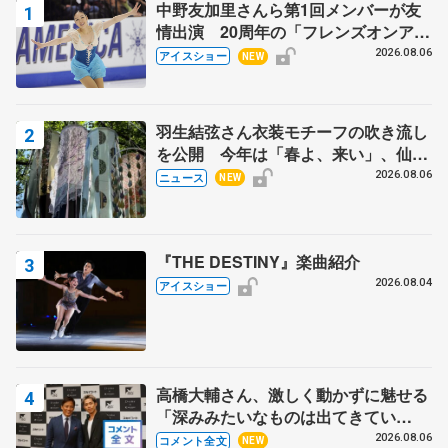
中野友加里さんら第1回メンバーが友
情出演 20周年の「フレンズオンアイ
ス」 宮本賢二さん、有川梨絵さん、
2026.08.06
アイスショー
NEW
田村岳斗さんも
羽生結弦さん衣装モチーフの吹き流し
を公開 今年は「春よ、来い」、仙台
の瑞鳳殿
2026.08.06
ニュース
NEW
『THE DESTINY』楽曲紹介
2026.08.04
アイスショー
高橋大輔さん、激しく動かずに魅せる
「深みみたいなものは出てきてい
る？」 〝兄さん〟と慕うレジェンド
2026.08.06
コメント全文
NEW