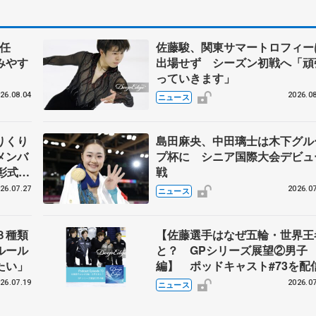
任
佐藤駿、関東サマートロフィー
みやす
出場せず シーズン初戦へ「頑
っていきます」
26.08.04
2026.08
ニュース
りくり
島田麻央、中田璃士は木下グル
メンバ
プ杯に シニア国際大会デビュ
彰式、
戦
野園子
26.07.27
2026.07
ニュース
３種類
【佐藤選手はなぜ五輪・世界王
ルール
と？ GPシリーズ展望②男子
たい」
編】 ポッドキャスト#73を配
26.07.19
2026.07
ニュース