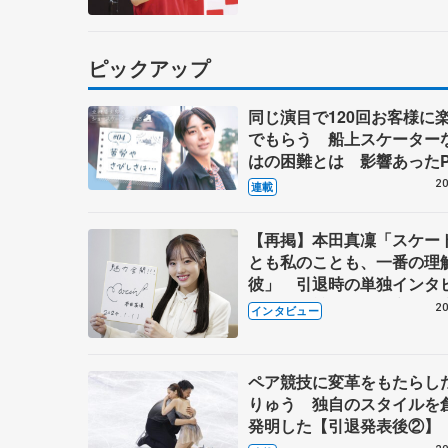
ピックアップ
同じ演目で120回お客様に
でもらう 船上スケーター
はの困難とは 影響あったP
キャプテン松永さんの存在
20
連載
【再掲】本田真凜「スケー
とも私のことも、一番の理
彼」 引退時の単独インタ
で語った競技人生や家族、
20
インタビュー
これからの夢…
ペア競技に変革をもたらし
りゅう 独自のスタイルを
発明した【引退発表後②】