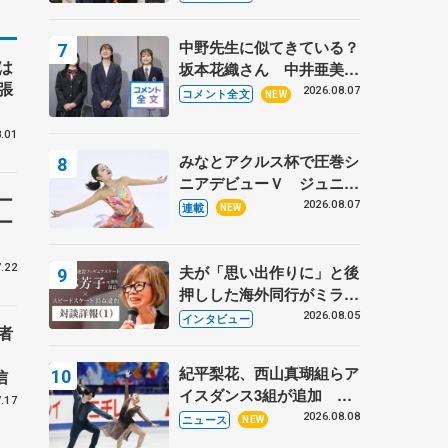
〝兄さん〟と慕うレジェン
ド野村忠宏さんと和気あい
中野先生に似てきている？
あい
は
坂本花織さん 中井亜美は
張
クリケットのサマーキャン
2026.08.07
コメント全文
NEW
プに 島田麻央はたくさん
試合に出て国際大会へ【文
.01
部科学省スポーツ表彰
みなとアクルス杯で圧巻シ
式】
ニアデビューＶ ジュニア
ー
で４シーズン無敗の島田麻
2026.08.07
連載
NEW
ー
央
.22
夫が「思い出作りに」と後
押しした海外同行がミラノ
まで… 繁華街のリンクで
2026.08.05
インタビュー
者
は不良のお兄さんも味方
に 小林芳子さんが振り返
紀平梨花、西山真瑚組らア
信
るスケート人生
イスダンス3組が追加 い
.17
くこう、かほゆうも、木下
2026.08.08
ニュース
NEW
グループ杯