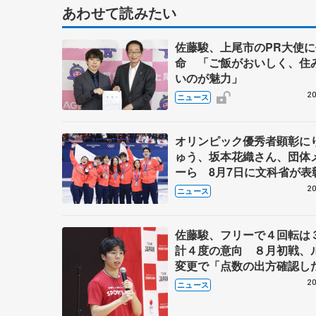
あわせて読みたい
佐藤駿、上尾市のPR大使に
命 「ご飯がおいしく、住
いのが魅力」
20
ニュース
オリンピック優秀者顕彰に
ゅう、坂本花織さん、団体
ーら 8月7日に文科省が表
ブルーノ・マルコット、中
20
ニュース
らコーチも
佐藤駿、フリーで４回転は
計４度の意向 ８月初戦、
変更で「点数の出方確認し
20
ニュース