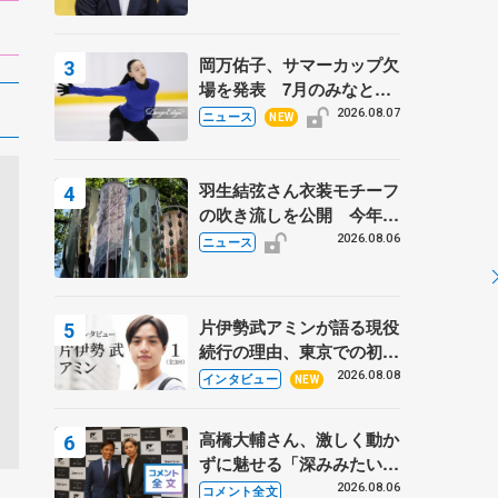
岡万佑子、サマーカップ欠
場を発表 7月のみなとア
クルス杯は腰痛の影響で
2026.08.07
ニュース
NEW
羽生結弦さん衣装モチーフ
の吹き流しを公開 今年は
「春よ、来い」、仙台の瑞
2026.08.06
ニュース
鳳殿
片伊勢武アミンが語る現役
続行の理由、東京での初め
ての一人暮らし 注目スケ
2026.08.08
インタビュー
NEW
ーターの「今」に迫る
高橋大輔さん、激しく動か
ずに魅せる「深みみたいな
ものは出てきている？」
2026.08.06
コメント全文