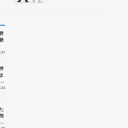
野
験
.27
呼
ま
戦
.22
た
他
花