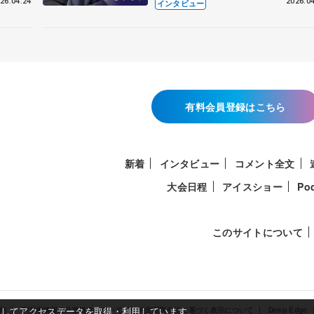
26.04.24
2026.04
インタビュー
有料会員登録はこちら
新着
インタビュー
コメント全文
大会日程
アイスショー
Po
このサイトについて
使用してアクセスデータを取得・利用しています。
約
利用者情報の外部送信について
特定商取引法に基づく表示について
Deep Edge