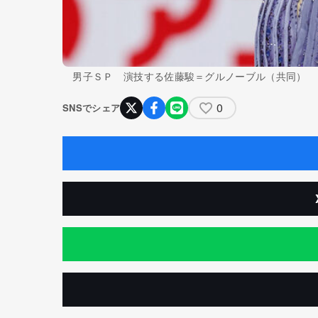
男子ＳＰ 演技する佐藤駿＝グルノーブル（共同）
0
SNSでシェア