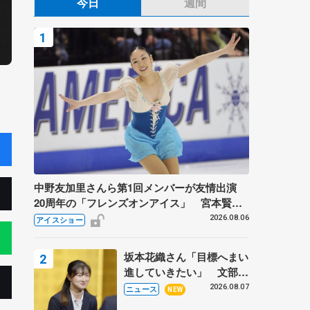
今日
週間
中野友加里さんら第1回メンバーが友情出演
20周年の「フレンズオンアイス」 宮本賢二
さん、有川梨絵さん、田村岳斗さんも
2026.08.06
アイスショー
坂本花織さん「目標へまい
進していきたい」 文部科
学省スポーツ表彰式で代表
2026.08.07
ニュース
NEW
謝辞