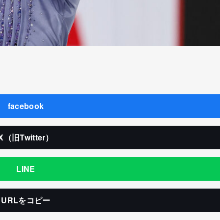
facebook
X（旧Twitter）
LINE
URLをコピー