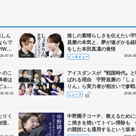
楽しん
推しの素晴らしさを伝えたい宇
ならで
昌磨の本気と、夢が遠ざかる経
IW前
をした本田真凜の覚悟
26.07.31
2026.05
インタビュー
トのこ
アイスダンスが〝戦国時代〟と
解者は
ばれる理由 宇野昌磨の「しょ
ビュー
りん」ら実力者が相次いで参
恋人、
国内の競争激化
26.05.22
2026.05
ニュース
たりく
中野園子コーチ、教えるために
創造、
こ焼きを焼いてトイレ掃除も 
の競技にも通用するという坂本
織の筋肉