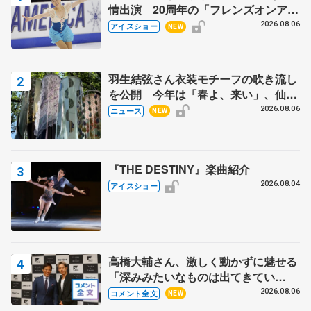
情出演 20周年の「フレンズオンアイ
ス」 宮本賢二さん、有川梨絵さん、
2026.08.06
アイスショー
NEW
田村岳斗さんも
羽生結弦さん衣装モチーフの吹き流し
を公開 今年は「春よ、来い」、仙台
の瑞鳳殿
2026.08.06
ニュース
NEW
『THE DESTINY』楽曲紹介
2026.08.04
アイスショー
高橋大輔さん、激しく動かずに魅せる
「深みみたいなものは出てきてい
る？」 〝兄さん〟と慕うレジェンド
2026.08.06
コメント全文
NEW
野村忠宏さんと和気あいあい