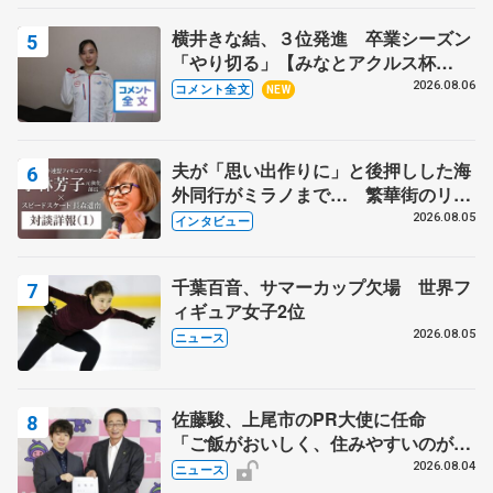
横井きな結、３位発進 卒業シーズン
「やり切る」【みなとアクルス杯
SP】
2026.08.06
コメント全文
NEW
夫が「思い出作りに」と後押しした海
外同行がミラノまで… 繁華街のリン
クでは不良のお兄さんも味方に 小林
2026.08.05
インタビュー
芳子さんが振り返るスケート人生
千葉百音、サマーカップ欠場 世界フ
ィギュア女子2位
2026.08.05
ニュース
佐藤駿、上尾市のPR大使に任命
「ご飯がおいしく、住みやすいのが魅
力」
2026.08.04
ニュース