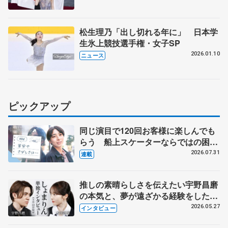
ーズン、国際スケート連盟発表
松生理乃「出し切れる年に」 日本学
生氷上競技選手権・女子SP
2026.01.10
ニュース
ピックアップ
同じ演目で120回お客様に楽しんでも
らう 船上スケーターならではの困難
とは 影響あったPIW前キャプテン松
2026.07.31
連載
永さんの存在
推しの素晴らしさを伝えたい宇野昌磨
の本気と、夢が遠ざかる経験をした本
田真凜の覚悟
2026.05.27
インタビュー