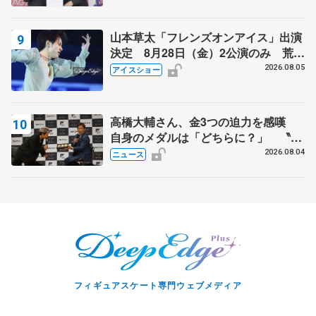
山本草太「フレンズオンアイス」出演
決定 8月28日（金）2公演のみ 荒川
静香さんプロデュース、20周年のアイ
2026.08.05
アイスショー
スショー
高橋大輔さん、金3つの迫力を感嘆
自身のメダルは「どちらに？」 〝リ
ス兄弟〟オリンピック3連覇の野村忠
2026.08.04
ニュース
宏さんと対談
フィギュアスケート専門ウェブメディア