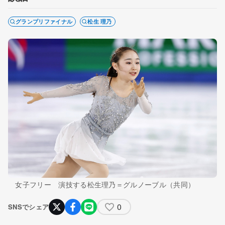
グランプリファイナル
松生 理乃
女子フリー 演技する松生理乃＝グルノーブル（共同）
0
SNSでシェア