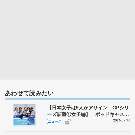
あわせて読みたい
【日本女子は9人がアサイン GPシリ
ーズ展望①女子編】 ポッドキャスト
#72を配信
2026.07.16
ニュース