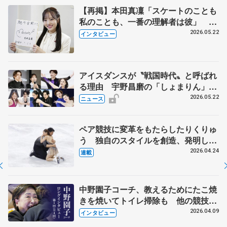
【再掲】本田真凜「スケートのことも
私のことも、一番の理解者は彼」 引
退時の単独インタビューで語った競技
2026.05.22
インタビュー
人生や家族、恋人、これからの夢…
アイスダンスが〝戦国時代〟と呼ばれ
る理由 宇野昌磨の「しょまりん」ら
実力者が相次いで参戦 国内の競争激
2026.05.22
ニュース
化
ペア競技に変革をもたらしたりくりゅ
う 独自のスタイルを創造、発明した
【引退発表後②】
2026.04.24
連載
中野園子コーチ、教えるためにたこ焼
きを焼いてトイレ掃除も 他の競技に
も通用するという坂本花織の筋肉
2026.04.09
インタビュー