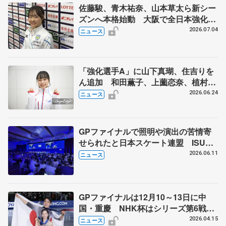
佐藤駿、青木祐奈、山本草太ら新シー
ズンへ本格始動 大阪で全日本強化合
宿 シニアデビューの島田麻央らも
2026.07.04
ニュース
「強化選手A」に山下真瑚、住吉りを
ん追加 和田薫子、上薗恋奈、植村駿
は「強化選手B」
2026.06.24
ニュース
GPファイナルで照明や演出の苦情寄
せられたと日本スケート連盟 ISU総
会で発言「スケーター見たいファンに
2026.06.11
ニュース
ふさわしいリターンを」
GPファイナルは12月10～13日に中
国・重慶 NHK杯はシリーズ第6戦、
11月27～29日に東京 2026～27年シ
2026.04.15
ニュース