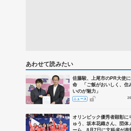
あわせて読みたい
佐藤駿、上尾市のPR大使に
命 「ご飯がおいしく、住
いのが魅力」
20
ニュース
オリンピック優秀者顕彰に
ゅう、坂本花織さん、団体
ーら 8月7日に文科省が表