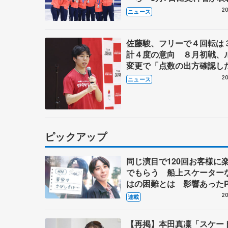
ブルーノ・マルコット、中
20
ニュース
らコーチも
佐藤駿、フリーで４回転は
計４度の意向 ８月初戦、
変更で「点数の出方確認し
20
ニュース
ピックアップ
同じ演目で120回お客様に
でもらう 船上スケーター
はの困難とは 影響あったP
キャプテン松永さんの存在
20
連載
【再掲】本田真凜「スケー