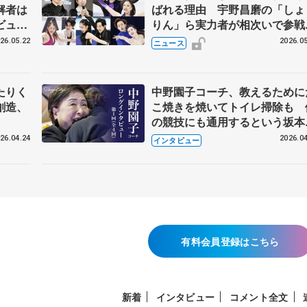
解者は
ばれる理由 宇野昌磨の「しょ
ビュー
りん」ら実力者が相次いで参
恋人、
国内の競争激化
26.05.22
2026.05
ニュース
たりく
中野園子コーチ、教えるために
創造、
こ焼きを焼いてトイレ掃除も 
の競技にも通用するという坂本
織の筋肉
26.04.24
2026.04
インタビュー
有料会員登録はこちら
新着
インタビュー
コメント全文