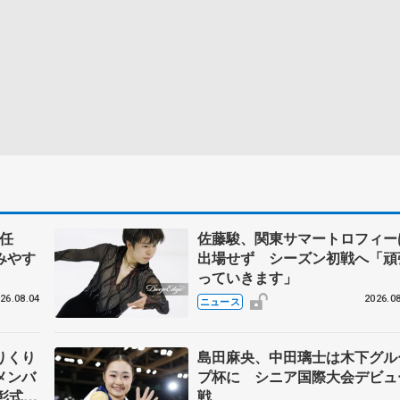
任
佐藤駿、関東サマートロフィー
みやす
出場せず シーズン初戦へ「頑
っていきます」
26.08.04
2026.08
ニュース
りくり
島田麻央、中田璃士は木下グル
メンバ
プ杯に シニア国際大会デビュ
彰式、
戦