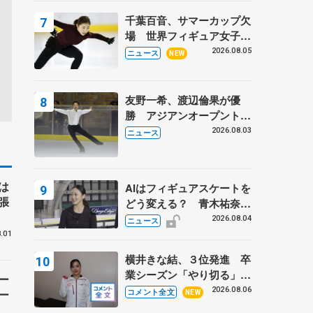
トロフィーフリー】
千葉百音、サマーカップ欠
場 世界フィギュア女子2
位
2026.08.05
ニュース
NEW
友野一希、渡辺倫果が優
勝 アジアンオープントロ
フィー
2026.08.03
ニュース
は
AIはフィギュアスケートを
張
どう変える？ 青木祐奈と
考える採点、トレーニング
2026.08.04
ニュース
の未来
.01
横井きな結、３位発進 卒
業シーズン「やり切る」
ー
【みなとアクルス杯SP】
2026.08.06
コメント全文
ー
NEW