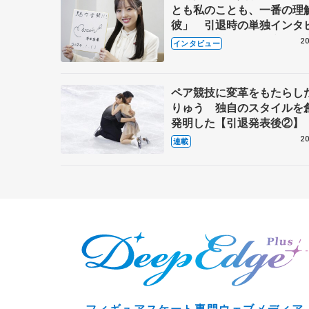
とも私のことも、一番の理
彼」 引退時の単独インタ
で語った競技人生や家族、
20
インタビュー
これからの夢…
ペア競技に変革をもたらし
りゅう 独自のスタイルを
発明した【引退発表後②】
20
連載
フィギュアスケート専門ウェブメディア