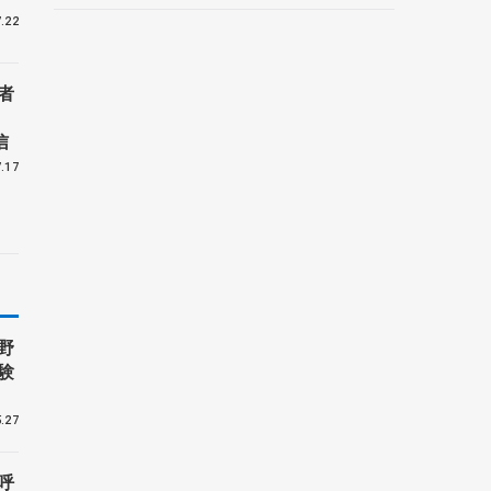
.22
者
信
.17
野
験
.27
呼