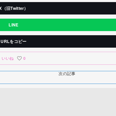
X（旧Twitter）
LINE
URLをコピー
いいね
0
次の記事