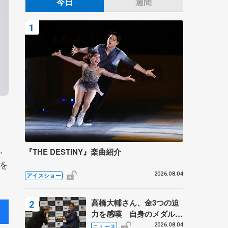
今日
週間
、
『THE DESTINY』楽曲紹介
を
2026.08.04
アイスショー
高橋大輔さん、金3つの迫
力を感嘆 自身のメダルは
「どちらに？」 〝リス兄
2026.08.04
ニュース