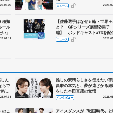
野園子
26.07.27
2026.07
ニュース
３種類
【佐藤選手はなぜ五輪・世界王
ルール
と？ GPシリーズ展望②男子
たい」
編】 ポッドキャスト#73を配
26.07.19
2026.07
ニュース
楽しん
推しの素晴らしさを伝えたい宇
ならで
昌磨の本気と、夢が遠ざかる経
IW前
をした本田真凜の覚悟
26.07.31
2026.05
インタビュー
トのこ
アイスダンスが〝戦国時代〟と