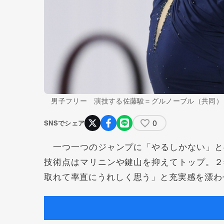
男子フリー 演技する佐藤駿＝グルノーブル（共同）
0
SNSでシェア
一つ一つのジャンプに「やるしかない」と
技術点はマリニンや鍵山を抑えてトップ。２
取れて率直にうれしく思う」と充実感を漂わ