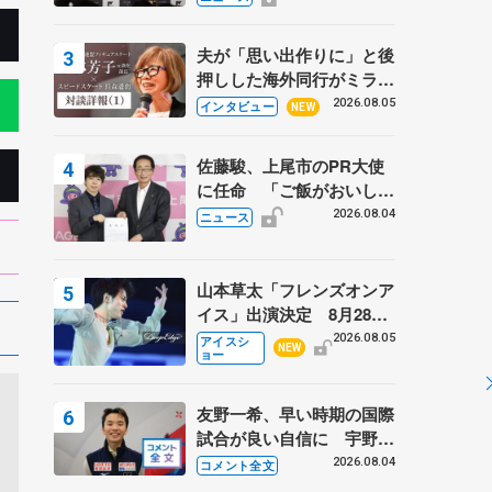
弟〟オリンピック3連覇の
野村忠宏さんと対談
夫が「思い出作りに」と後
押しした海外同行がミラノ
まで… 繁華街のリンクで
2026.08.05
インタビュー
NEW
は不良のお兄さんも味方
に 小林芳子さんが振り返
佐藤駿、上尾市のPR大使
るスケート人生
に任命 「ご飯がおいし
く、住みやすいのが魅力」
2026.08.04
ニュース
山本草太「フレンズオンア
イス」出演決定 8月28日
（金）2公演のみ 荒川静
2026.08.05
アイスシ
NEW
ョー
香さんプロデュース、20
周年のアイスショー
友野一希、早い時期の国際
試合が良い自信に 宇野昌
磨の現役復帰に思っている
2026.08.04
コメント全文
こと 【アジアンオープン