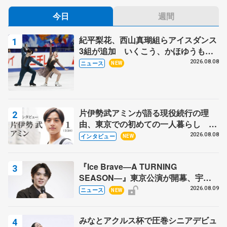
今日
週間
紀平梨花、西山真瑚組らアイスダンス
3組が追加 いくこう、かほゆうも、
木下グループ杯
2026.08.08
ニュース
NEW
片伊勢武アミンが語る現役続行の理
由、東京での初めての一人暮らし 注
目スケーターの「今」に迫る
2026.08.08
インタビュー
NEW
『Ice Brave―A TURNING
SEASON―』東京公演が開幕、宇野
昌磨の『Ice Brave』にかける思いを
2026.08.09
ニュース
NEW
知る記事 5選
みなとアクルス杯で圧巻シニアデビュ