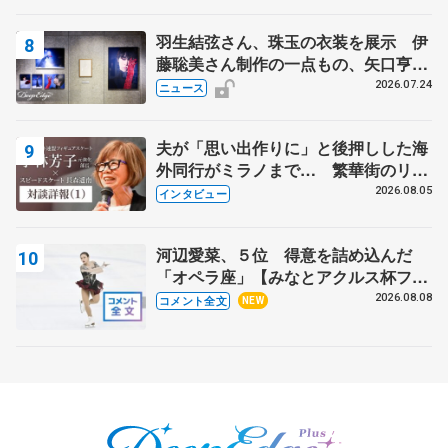
羽生結弦さん、珠玉の衣装を展示 伊
藤聡美さん制作の一点もの、矢口亨さ
んが撮影
2026.07.24
ニュース
夫が「思い出作りに」と後押しした海
外同行がミラノまで… 繁華街のリン
クでは不良のお兄さんも味方に 小林
2026.08.05
インタビュー
芳子さんが振り返るスケート人生
河辺愛菜、５位 得意を詰め込んだ
「オペラ座」【みなとアクルス杯フリ
ー】
2026.08.08
コメント全文
NEW