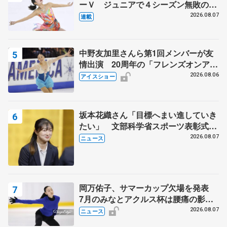
ーＶ ジュニアで４シーズン無敗の島
田麻央
2026.08.07
連載
中野友加里さんら第1回メンバーが友
情出演 20周年の「フレンズオンアイ
ス」 宮本賢二さん、有川梨絵さん、
2026.08.06
アイスショー
田村岳斗さんも
坂本花織さん「目標へまい進していき
たい」 文部科学省スポーツ表彰式で
代表謝辞
2026.08.07
ニュース
岡万佑子、サマーカップ欠場を発表
7月のみなとアクルス杯は腰痛の影響
で
2026.08.07
ニュース