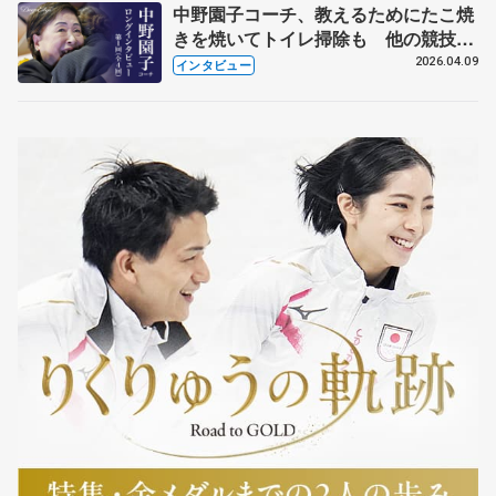
中野園子コーチ、教えるためにたこ焼
きを焼いてトイレ掃除も 他の競技に
も通用するという坂本花織の筋肉
2026.04.09
インタビュー