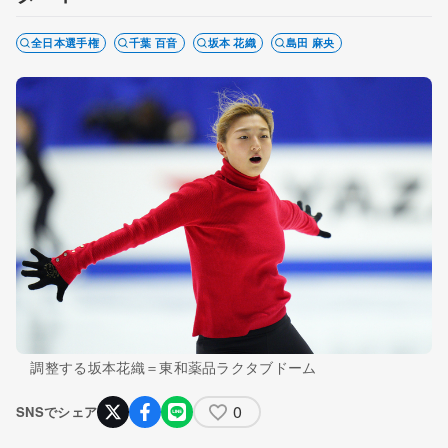
全日本選手権
千葉 百音
坂本 花織
島田 麻央
調整する坂本花織＝東和薬品ラクタブドーム
0
SNSでシェア