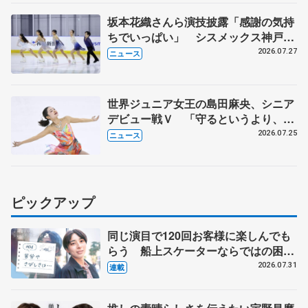
坂本花織さんら演技披露「感謝の気持
ちでいっぱい」 シスメックス神戸ア
イスキャンパス開場1周年イベント
2026.07.27
ニュース
世界ジュニア女王の島田麻央、シニア
デビュー戦Ｖ 「守るというより、攻
める」気持ち、みなとアクルス杯
2026.07.25
ニュース
ピックアップ
同じ演目で120回お客様に楽しんでも
らう 船上スケーターならではの困難
とは 影響あったPIW前キャプテン松
2026.07.31
連載
永さんの存在