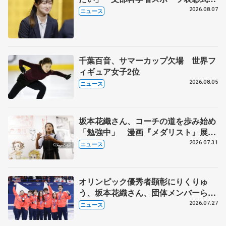
代表謝辞
2026.08.07
ニュース
千葉百音、サマーカップ欠場 世界フ
ィギュア女子2位
2026.08.05
ニュース
坂本花織さん、コーチの道を歩み始め
「勉強中」 漫画『メダリスト』展覧
会で子どもたちにエール
2026.07.31
ニュース
オリンピック優秀者顕彰にりくりゅ
う、坂本花織さん、団体メンバーら
8月7日に文科省が表彰式、ブルーノ・
2026.07.27
ニュース
マルコット、中野園子らコーチも