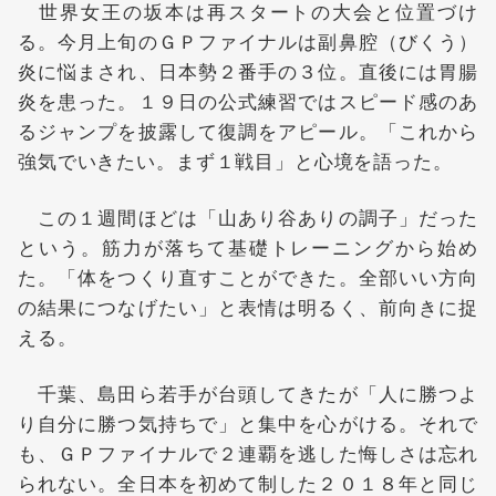
世界女王の坂本は再スタートの大会と位置づけ
る。今月上旬のＧＰファイナルは副鼻腔（びくう）
炎に悩まされ、日本勢２番手の３位。直後には胃腸
炎を患った。１９日の公式練習ではスピード感のあ
るジャンプを披露して復調をアピール。「これから
強気でいきたい。まず１戦目」と心境を語った。
この１週間ほどは「山あり谷ありの調子」だった
という。筋力が落ちて基礎トレーニングから始め
た。「体をつくり直すことができた。全部いい方向
の結果につなげたい」と表情は明るく、前向きに捉
える。
千葉、島田ら若手が台頭してきたが「人に勝つよ
り自分に勝つ気持ちで」と集中を心がける。それで
も、ＧＰファイナルで２連覇を逃した悔しさは忘れ
られない。全日本を初めて制した２０１８年と同じ