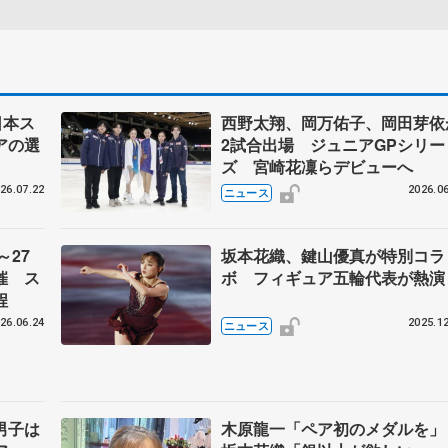
日本ス
西野太翔、岡万佑子、岡田芽依
アの選
2試合出場 ジュニアGPシリー
ズ 宮崎花凜らデビューへ
26.07.22
2026.06
ニュース
～27
坂本花織、鍵山優真が特別コラ
催 ス
ボ フィギュア五輪代表が熱演
程
26.06.24
2025.12
ニュース
男子は
木原龍一「ペア初のメダルを