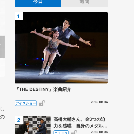
今日
週間
『THE DESTINY』楽曲紹介
2026.08.04
アイスショー
し
の
高橋大輔さん、金3つの迫
力を感嘆 自身のメダルは
「どちらに？」 〝リス兄
2026.08.04
ニュース