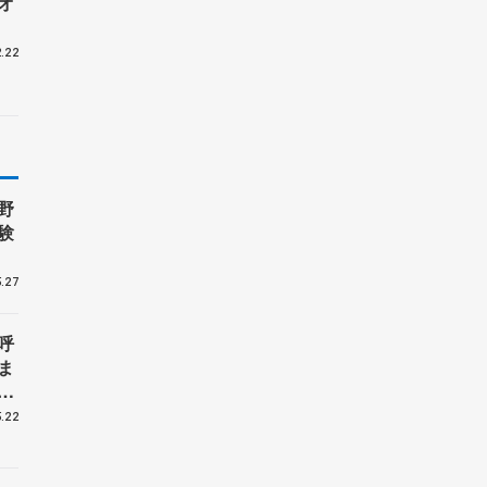
オ
.22
野
験
.27
呼
ま
戦
.22