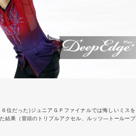
６位だった)ジュニアＧＰファイナルでは悔しいミスを
た結果（冒頭のトリプルアクセル、ルッツ―トーループ