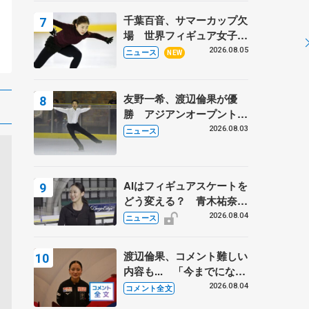
ー
トロフィーフリー後】
千葉百音、サマーカップ欠
場 世界フィギュア女子2
位
2026.08.05
ニュース
NEW
友野一希、渡辺倫果が優
勝 アジアンオープントロ
フィー
2026.08.03
ニュース
AIはフィギュアスケートを
どう変える？ 青木祐奈と
考える採点、トレーニング
2026.08.04
ニュース
の未来
渡辺倫果、コメント難しい
内容も... 「今までにない
くらい早めに仕上げられて
2026.08.04
コメント全文
いる」 【アジアンオープ