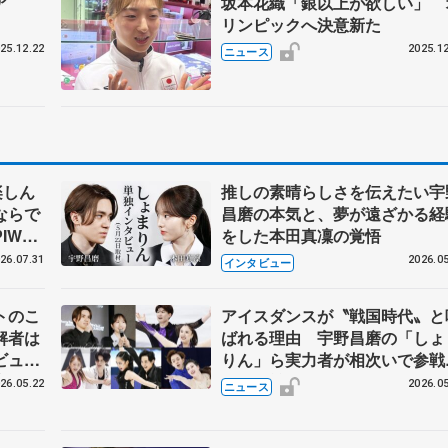
ア
坂本花織「銀以上が欲しい」 
リンピックへ決意新た
25.12.22
2025.12
ニュース
楽しん
推しの素晴らしさを伝えたい宇
ならで
昌磨の本気と、夢が遠ざかる経
IW前
をした本田真凜の覚悟
26.07.31
2026.05
インタビュー
トのこ
アイスダンスが〝戦国時代〟と
解者は
ばれる理由 宇野昌磨の「しょ
ビュー
りん」ら実力者が相次いで参
恋人、
国内の競争激化
26.05.22
2026.05
ニュース