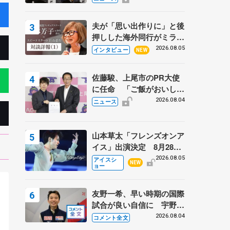
弟〟オリンピック3連覇の
野村忠宏さんと対談
夫が「思い出作りに」と後
押しした海外同行がミラノ
まで… 繁華街のリンクで
2026.08.05
インタビュー
NEW
は不良のお兄さんも味方
に 小林芳子さんが振り返
佐藤駿、上尾市のPR大使
るスケート人生
に任命 「ご飯がおいし
く、住みやすいのが魅力」
2026.08.04
ニュース
山本草太「フレンズオンア
イス」出演決定 8月28日
（金）2公演のみ 荒川静
2026.08.05
アイスシ
NEW
ョー
香さんプロデュース、20
周年のアイスショー
友野一希、早い時期の国際
試合が良い自信に 宇野昌
磨の現役復帰に思っている
2026.08.04
コメント全文
ィ
こと 【アジアンオープン