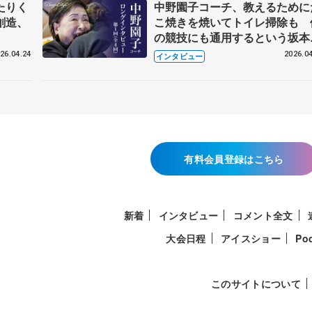
たりく
中野園子コーチ、教えるために
創造、
こ焼きを焼いてトイレ掃除も 
の競技にも通用するという坂本
織の筋肉
26.04.24
2026.04
インタビュー
有料会員登録はこちら
新着
インタビュー
コメント全文
大会日程
アイスショー
Po
このサイトについて