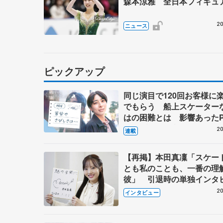
森本涼雅 全日本フィギュ
20
ニュース
ピックアップ
同じ演目で120回お客様に
でもらう 船上スケーター
はの困難とは 影響あったP
キャプテン松永さんの存在
20
連載
【再掲】本田真凜「スケー
とも私のことも、一番の理
彼」 引退時の単独インタ
で語った競技人生や家族、
20
インタビュー
これからの夢…