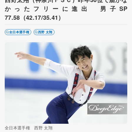
かったフリーに進出 男子SP
77.58（42.17/35.41）
全日本選手権
西野 太翔
全日本選手権 西野 太翔