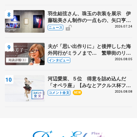
羽生結弦さん、珠玉の衣装を展示 伊
藤聡美さん制作の一点もの、矢口亨さ
んが撮影
2026.07.24
ニュース
夫が「思い出作りに」と後押しした海
外同行がミラノまで… 繁華街のリン
クでは不良のお兄さんも味方に 小林
2026.08.05
インタビュー
芳子さんが振り返るスケート人生
河辺愛菜、５位 得意を詰め込んだ
「オペラ座」【みなとアクルス杯フリ
ー】
2026.08.08
コメント全文
NEW