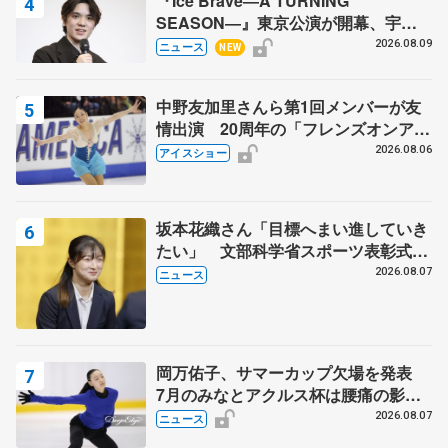
『Ice Brave―A TURNING
SEASON―』東京公演が開幕、宇野
昌磨の『Ice Brave』にかける思いを
2026.08.09
ニュース
NEW
知る記事 5選
中野友加里さんら第1回メンバーが友
情出演 20周年の「フレンズオンアイ
ス」 宮本賢二さん、有川梨絵さん、
2026.08.06
アイスショー
田村岳斗さんも
坂本花織さん「目標へまい進していき
たい」 文部科学省スポーツ表彰式で
代表謝辞
2026.08.07
ニュース
岡万佑子、サマーカップ欠場を発表
7月のみなとアクルス杯は腰痛の影響
で
2026.08.07
ニュース