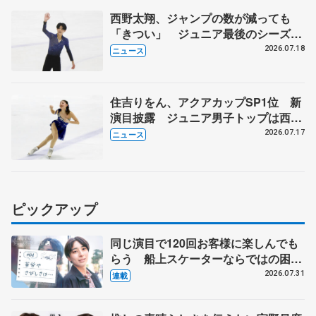
西野太翔、ジャンプの数が減っても
「きつい」 ジュニア最後のシーズン
で挑戦
2026.07.18
ニュース
住吉りをん、アクアカップSP1位 新
演目披露 ジュニア男子トップは西野
太翔
2026.07.17
ニュース
ピックアップ
同じ演目で120回お客様に楽しんでも
らう 船上スケーターならではの困難
とは 影響あったPIW前キャプテン松
2026.07.31
連載
永さんの存在