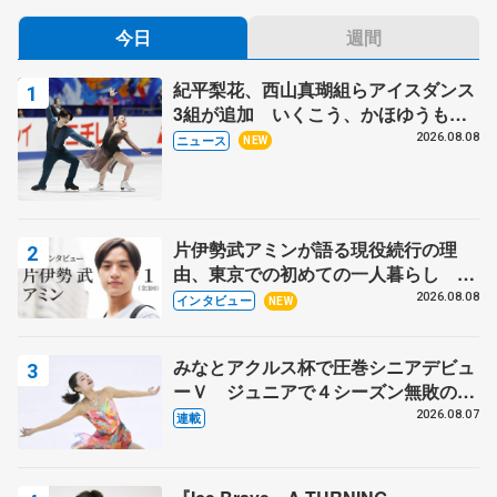
今日
週間
紀平梨花、西山真瑚組らアイスダンス
3組が追加 いくこう、かほゆうも、
木下グループ杯
2026.08.08
ニュース
NEW
片伊勢武アミンが語る現役続行の理
由、東京での初めての一人暮らし 注
目スケーターの「今」に迫る
2026.08.08
インタビュー
NEW
みなとアクルス杯で圧巻シニアデビュ
ーＶ ジュニアで４シーズン無敗の島
田麻央
2026.08.07
連載