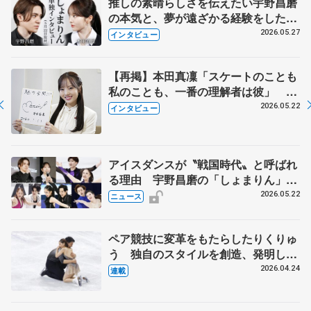
推しの素晴らしさを伝えたい宇野昌磨
の本気と、夢が遠ざかる経験をした本
田真凜の覚悟
2026.05.27
インタビュー
【再掲】本田真凜「スケートのことも
私のことも、一番の理解者は彼」 引
退時の単独インタビューで語った競技
2026.05.22
インタビュー
人生や家族、恋人、これからの夢…
アイスダンスが〝戦国時代〟と呼ばれ
る理由 宇野昌磨の「しょまりん」ら
実力者が相次いで参戦 国内の競争激
2026.05.22
ニュース
化
ペア競技に変革をもたらしたりくりゅ
う 独自のスタイルを創造、発明した
【引退発表後②】
2026.04.24
連載