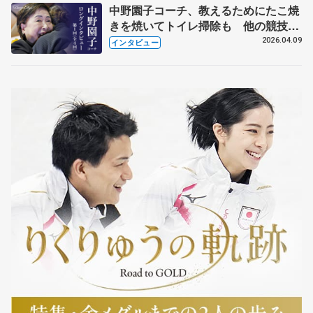
中野園子コーチ、教えるためにたこ焼
きを焼いてトイレ掃除も 他の競技に
も通用するという坂本花織の筋肉
2026.04.09
インタビュー