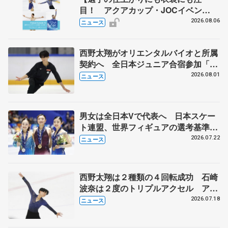
目！ アクアカップ・JOCイベン
ト】 ポッドキャスト#76を配信
2026.08.06
ニュース
西野太翔がオリエンタルバイオと所属
契約へ 全日本ジュニア合宿参加「結
果残していかないと」 講師はジェー
2026.08.01
ニュース
ソン・ブラウン、岡万佑子は助言感謝
男女は全日本Vで代表へ 日本スケー
ト連盟、世界フィギュアの選考基準を
承認
2026.07.22
ニュース
西野太翔は２種類の４回転成功 石崎
波奈は２度のトリプルアクセル アク
アカップ、ジュニア男女フリー
2026.07.18
ニュース