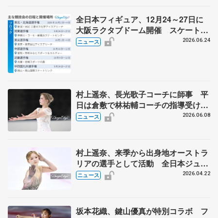
全日本フィギュア、12月24～27日に
大阪ラクタブドーム開催 スケート連
盟の新シーズン日程
2026.06.24
ニュース
村上遥奈、長光歌子コーチに師事 平
日は倉敷で林祐輔コーチの指導受け
る 来季からオーストラリア選手とし
2026.06.08
ニュース
て活動
村上遥奈、来季から出身地オーストラ
リアの選手として活動 全日本ジュニ
アで8位、日本スケート連盟強化選手
2026.04.22
ニュース
を外れる
坂本花織、鍵山優真が特別コラボ フ