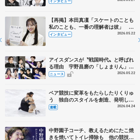
田真凜の覚悟
インタビュー
【再掲】本田真凜「スケートのことも
私のことも、一番の理解者は彼」 引
退時の単独インタビューで語った競技
2026.05.22
インタビュー
人生や家族、恋人、これからの夢…
アイスダンスが〝戦国時代〟と呼ばれ
る理由 宇野昌磨の「しょまりん」ら
実力者が相次いで参戦 国内の競争激
2026.05.22
ニュース
化
ペア競技に変革をもたらしたりくりゅ
う 独自のスタイルを創造、発明した
【引退発表後②】
2026.04.24
連載
中野園子コーチ、教えるためにたこ焼
きを焼いてトイレ掃除も 他の競技に