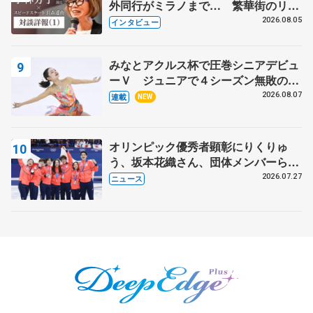
外同行がミラノまで… 繁華街のリン
クでは不良のお兄さんも味方に 小林
2026.08.05
インタビュー
芳子さんが振り返るスケート人生
みなとアクルス杯で圧巻シニアデビュ
ーＶ ジュニアで４シーズン無敗の島
田麻央
2026.08.07
連載
NEW
オリンピック優秀者顕彰にりくりゅ
う、坂本花織さん、団体メンバーら
8月7日に文科省が表彰式、ブルーノ・
2026.07.27
ニュース
マルコット、中野園子らコーチも