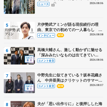
の瑞鳳殿
2026.08.06
ニュース
片伊勢武アミンが語る現役続行の理
由、東京での初めての一人暮らし 注
目スケーターの「今」に迫る
2026.08.08
インタビュー
NEW
高橋大輔さん、激しく動かずに魅せる
「深みみたいなものは出てきてい
る？」 〝兄さん〟と慕うレジェンド
2026.08.06
コメント全文
野村忠宏さんと和気あいあい
中野先生に似てきている？坂本花織さ
ん 中井亜美はクリケットのサマーキ
ャンプに 島田麻央はたくさん試合に
2026.08.07
コメント全文
NEW
出て国際大会へ【文部科学省スポーツ
表彰式】
夫が「思い出作りに」と後押しした海