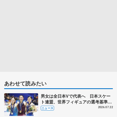
あわせて読みたい
男女は全日本Vで代表へ 日本スケー
ト連盟、世界フィギュアの選考基準を
承認
2026.07.22
ニュース