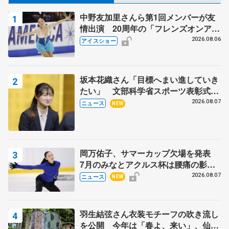
中野友加里さんら第1回メンバーが友
情出演 20周年の「フレンズオンアイ
ス」 宮本賢二さん、有川梨絵さん、
2026.08.06
アイスショー
田村岳斗さんも
坂本花織さん「目標へまい進していき
たい」 文部科学省スポーツ表彰式で
代表謝辞
2026.08.07
ニュース
NEW
岡万佑子、サマーカップ欠場を発表
7月のみなとアクルス杯は腰痛の影響
で
2026.08.07
ニュース
NEW
羽生結弦さん衣装モチーフの吹き流し
を公開 今年は「春よ、来い」、仙台