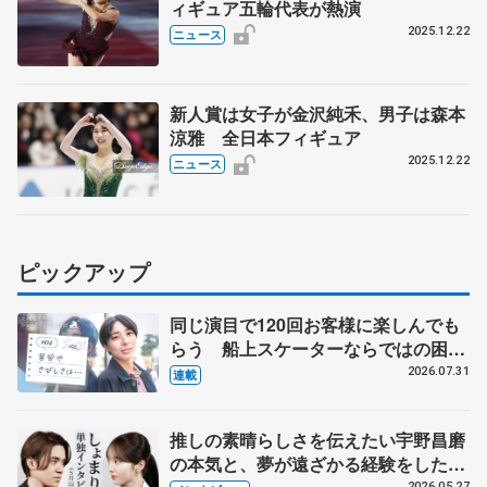
ィギュア五輪代表が熱演
2025.12.22
ニュース
新人賞は女子が金沢純禾、男子は森本
涼雅 全日本フィギュア
2025.12.22
ニュース
ピックアップ
同じ演目で120回お客様に楽しんでも
らう 船上スケーターならではの困難
とは 影響あったPIW前キャプテン松
2026.07.31
連載
永さんの存在
推しの素晴らしさを伝えたい宇野昌磨
の本気と、夢が遠ざかる経験をした本
2026.05.27