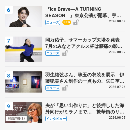
『Ice Brave―A TURNING
SEASON―』東京公演が開幕、宇野
昌磨の『Ice Brave』にかける思いを
2026.08.09
ニュース
NEW
知る記事 5選
岡万佑子、サマーカップ欠場を発表
7月のみなとアクルス杯は腰痛の影響
で
2026.08.07
ニュース
羽生結弦さん、珠玉の衣装を展示 伊
藤聡美さん制作の一点もの、矢口亨さ
んが撮影
2026.07.24
ニュース
夫が「思い出作りに」と後押しした海
外同行がミラノまで… 繁華街のリン
クでは不良のお兄さんも味方に 小林
2026.08.05
インタビュー
芳子さんが振り返るスケート人生