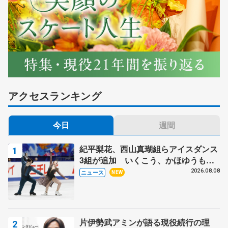
アクセスランキング
今日
週間
紀平梨花、西山真瑚組らアイスダンス
3組が追加 いくこう、かほゆうも、
木下グループ杯
2026.08.08
ニュース
NEW
片伊勢武アミンが語る現役続行の理