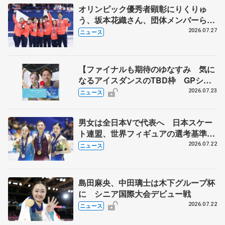
オリンピック優秀者顕彰にりくりゅ
う、坂本花織さん、団体メンバーら
8月7日に文科省が表彰式、ブルーノ・
2026.07.27
ニュース
マルコット、中野園子らコーチも
【ファイナルも期待のゆなすみ 気に
なるアイスダンスのTBD枠 GPシリ
ーズ展望③ペア・アイスダンス編】
2026.07.23
ニュース
ポッドキャスト#74を配信
男女は全日本Vで代表へ 日本スケー
ト連盟、世界フィギュアの選考基準を
承認
2026.07.22
ニュース
島田麻央、中田璃士は木下グループ杯
に シニア国際大会デビュー戦
2026.07.22
ニュース