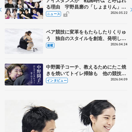
アイスダンスが〝戦国時代〟と呼ばれ
る理由 宇野昌磨の「しょまりん」ら
実力者が相次いで参戦 国内の競争激
2026.05.22
ニュース
化
ペア競技に変革をもたらしたりくりゅ
う 独自のスタイルを創造、発明した
【引退発表後②】
2026.04.24
連載
中野園子コーチ、教えるためにたこ焼
きを焼いてトイレ掃除も 他の競技に
も通用するという坂本花織の筋肉
2026.04.09
インタビュー