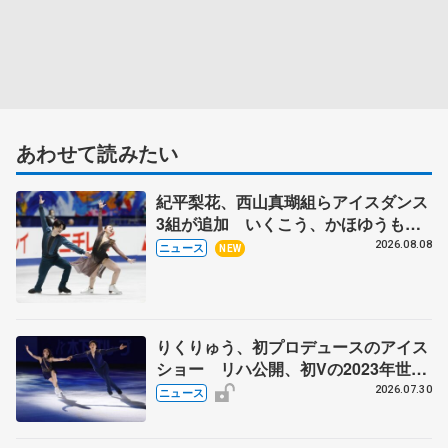
あわせて読みたい
紀平梨花、西山真瑚組らアイスダンス
3組が追加 いくこう、かほゆうも、
木下グループ杯
2026.08.08
ニュース
NEW
りくりゅう、初プロデュースのアイス
ショー リハ公開、初Vの2023年世界
選手権のSP披露 ハゼボロ、チョク
2026.07.30
ニュース
ベイら豪華メンバーが来日