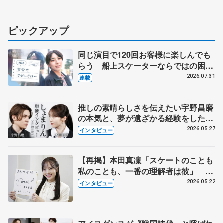
ピックアップ
同じ演目で120回お客様に楽しんでも
らう 船上スケーターならではの困難
とは 影響あったPIW前キャプテン松
2026.07.31
連載
永さんの存在
推しの素晴らしさを伝えたい宇野昌磨
の本気と、夢が遠ざかる経験をした本
田真凜の覚悟
2026.05.27
インタビュー
【再掲】本田真凜「スケートのことも
私のことも、一番の理解者は彼」 引
退時の単独インタビューで語った競技
2026.05.22
インタビュー
人生や家族、恋人、これからの夢…