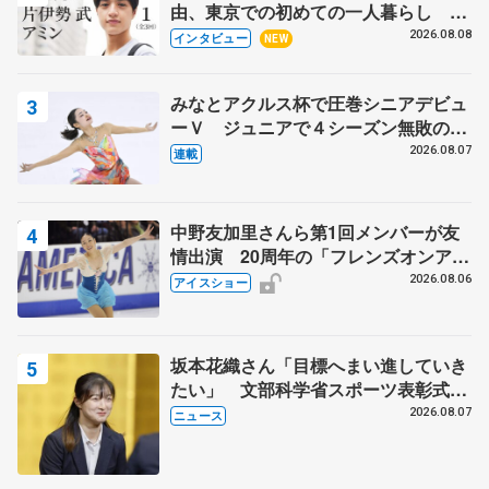
由、東京での初めての一人暮らし 注
目スケーターの「今」に迫る
2026.08.08
インタビュー
NEW
みなとアクルス杯で圧巻シニアデビュ
ーＶ ジュニアで４シーズン無敗の島
田麻央
2026.08.07
連載
中野友加里さんら第1回メンバーが友
情出演 20周年の「フレンズオンアイ
ス」 宮本賢二さん、有川梨絵さん、
2026.08.06
アイスショー
田村岳斗さんも
坂本花織さん「目標へまい進していき
たい」 文部科学省スポーツ表彰式で
代表謝辞
2026.08.07
ニュース