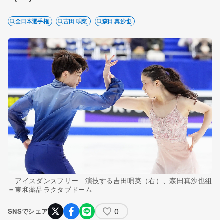
全日本選手権
吉田 唄菜
森田 真沙也
アイスダンスフリー 演技する吉田唄菜（右）、森田真沙也組
＝東和薬品ラクタブドーム
0
SNSでシェア