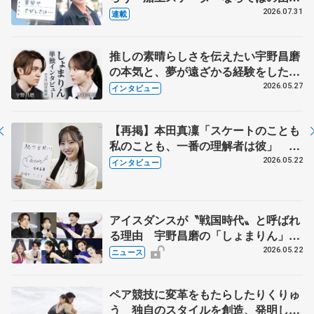
とは 影響あったPIW前キャプテン松
2026.07.31
連載
永さんの存在
推しの素晴らしさを伝えたい宇野昌磨
の本気と、夢が遠ざかる経験をした本
田真凜の覚悟
2026.05.27
インタビュー
【再掲】本田真凜「スケートのことも
私のことも、一番の理解者は彼」 引
退時の単独インタビューで語った競技
2026.05.22
インタビュー
人生や家族、恋人、これからの夢…
アイスダンスが〝戦国時代〟と呼ばれ
る理由 宇野昌磨の「しょまりん」ら
実力者が相次いで参戦 国内の競争激
2026.05.22
ニュース
化
ペア競技に変革をもたらしたりくりゅ
う 独自のスタイルを創造、発明した