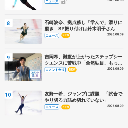
ラ・イグナトワも
2026.08.08
ニュース
石崎波奈、拠点移し「学んで」滑りに
磨き SP振り付けは鈴木明子さん
2026.08.09
ニュース
NEW
吉岡希、難度が上がったステップシー
クエンスに苦戦中「全然駄目、もっと
いいエッジで踏めるようにしたいな」
2026.08.09
コメント全文
NEW
【サマーカップ男子SP】
友野一希、ジャンプに課題 「試合で
やり切る力詰め切れていない」
2026.08.09
ニュース
NEW