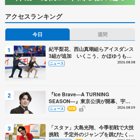
アクセスランキング
今日
週間
紀平梨花、西山真瑚組らアイスダンス
3組が追加 いくこう、かほゆうも、
木下グループ杯
2026.08.08
ニュース
『Ice Brave―A TURNING
SEASON―』東京公演が開幕、宇野
昌磨の『Ice Brave』にかける思いを
2026.08.09
ニュース
NEW
知る記事 5選
「スタァ」大島光翔、今季初戦で大技
挑戦 予定外のジャンプを跳びたくな