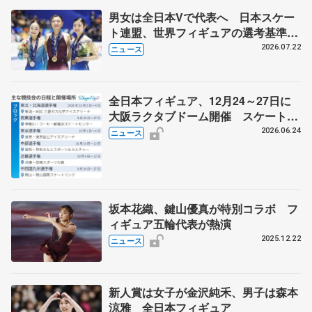
男女は全日本Vで代表へ 日本スケー
ト連盟、世界フィギュアの選考基準を
承認
2026.07.22
ニュース
全日本フィギュア、12月24～27日に
大阪ラクタブドーム開催 スケート連
盟の新シーズン日程
2026.06.24
ニュース
坂本花織、鍵山優真が特別コラボ フ
ィギュア五輪代表が熱演
2025.12.22
ニュース
新人賞は女子が金沢純禾、男子は森本
涼雅 全日本フィギュア