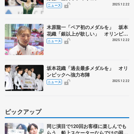
2025.12.22
ニュース
木原龍一「ペア初のメダルを」 坂本
花織「銀以上が欲しい」 オリンピッ
クへ決意新た
2025.12.22
ニュース
坂本花織「過去最多メダルを」 オリ
ンピックへ強力布陣
2025.12.22
ニュース
ピックアップ
同じ演目で120回お客様に楽しんでも
らう 船上スケーターならではの困難