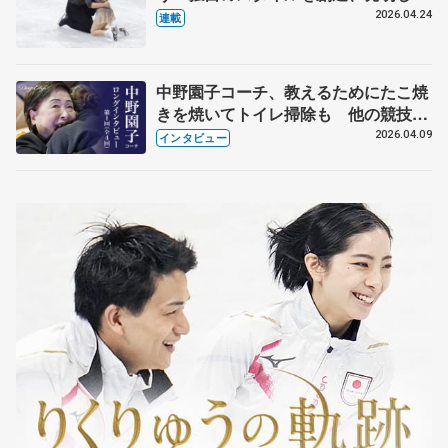
【引退発表後②】
2026.04.24
連載
中野園子コーチ、教えるためにたこ焼
きを焼いてトイレ掃除も 他の競技に
も通用するという坂本花織の筋肉
2026.04.09
インタビュー