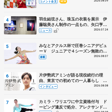
った理由とは… 【関東サマートロフ
2026.08.09
コメント全文
NEW
ィー男子ショート】
羽生結弦さん、珠玉の衣装を展示 伊
藤聡美さん制作の一点もの、矢口亨さ
んが撮影
2026.07.24
ニュース
みなとアクルス杯で圧巻シニアデビュ
ーＶ ジュニアで４シーズン無敗の島
田麻央
2026.08.07
連載
片伊勢武アミンが語る現役続行の理
由、東京での初めての一人暮らし 注
目スケーターの「今」に迫る
2026.08.08
インタビュー
カミラ・ワリエワに中立資格付与 ド
ーピング違反で処分、アレクサンド