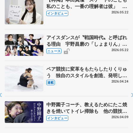
私のことも、一番の理解者は彼」 引
退時の単独インタビューで語った競技
2026.05.22
インタビュー
人生や家族、恋人、これからの夢…
アイスダンスが〝戦国時代〟と呼ばれ
る理由 宇野昌磨の「しょまりん」ら
実力者が相次いで参戦 国内の競争激
2026.05.22
ニュース
化
ペア競技に変革をもたらしたりくりゅ
う 独自のスタイルを創造、発明した
【引退発表後②】
2026.04.24
連載
中野園子コーチ、教えるためにたこ焼
きを焼いてトイレ掃除も 他の競技に
も通用するという坂本花織の筋肉
2026.04.09
インタビュー