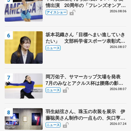
情出演 20周年の「フレンズオンアイ
ス」 宮本賢二さん、有川梨絵さん、
2026.08.06
アイスショー
田村岳斗さんも
坂本花織さん「目標へまい進していき
たい」 文部科学省スポーツ表彰式で
代表謝辞
2026.08.07
ニュース
岡万佑子、サマーカップ欠場を発表
7月のみなとアクルス杯は腰痛の影響
で
2026.08.07
ニュース
羽生結弦さん、珠玉の衣装を展示 伊
藤聡美さん制作の一点もの、矢口亨さ
んが撮影
2026.07.24
ニュース