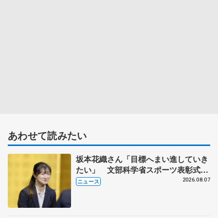
あわせて読みたい
坂本花織さん「目標へまい進していき
たい」 文部科学省スポーツ表彰式で
代表謝辞
2026.08.07
ニュース