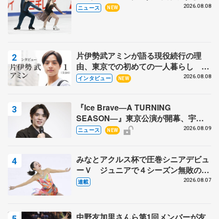
木下グループ杯
2026.08.08
ニュース
NEW
片伊勢武アミンが語る現役続行の理
由、東京での初めての一人暮らし 注
目スケーターの「今」に迫る
2026.08.08
インタビュー
NEW
『Ice Brave―A TURNING
SEASON―』東京公演が開幕、宇野
昌磨の『Ice Brave』にかける思いを
2026.08.09
ニュース
NEW
知る記事 5選
みなとアクルス杯で圧巻シニアデビュ
ーＶ ジュニアで４シーズン無敗の島
田麻央
2026.08.07
連載
中野友加里さんら第1回メンバーが友