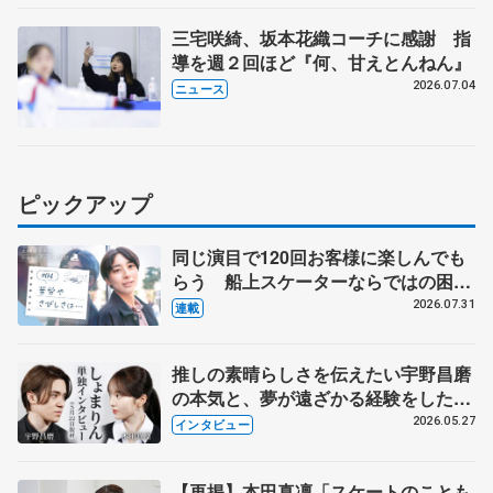
三宅咲綺、坂本花織コーチに感謝 指
導を週２回ほど『何、甘えとんねん』
2026.07.04
ニュース
ピックアップ
同じ演目で120回お客様に楽しんでも
らう 船上スケーターならではの困難
とは 影響あったPIW前キャプテン松
2026.07.31
連載
永さんの存在
推しの素晴らしさを伝えたい宇野昌磨
の本気と、夢が遠ざかる経験をした本
田真凜の覚悟
2026.05.27
インタビュー
【再掲】本田真凜「スケートのことも