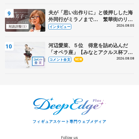
夫が「思い出作りに」と後押しした海
外同行がミラノまで… 繁華街のリン
クでは不良のお兄さんも味方に 小林
2026.08.05
インタビュー
芳子さんが振り返るスケート人生
河辺愛菜、５位 得意を詰め込んだ
「オペラ座」【みなとアクルス杯フリ
ー】
2026.08.08
コメント全文
NEW
フィギュアスケート専門ウェブメディア
Follow us