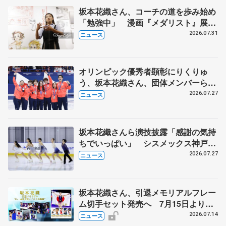
坂本花織さん、コーチの道を歩み始め
「勉強中」 漫画『メダリスト』展覧
会で子どもたちにエール
2026.07.31
ニュース
オリンピック優秀者顕彰にりくりゅ
う、坂本花織さん、団体メンバーら
8月7日に文科省が表彰式、ブルーノ・
2026.07.27
ニュース
マルコット、中野園子らコーチも
坂本花織さんら演技披露「感謝の気持
ちでいっぱい」 シスメックス神戸ア
イスキャンパス開場1周年イベント
2026.07.27
ニュース
坂本花織さん、引退メモリアルフレー
ム切手セット発売へ 7月15日より申
込受付開始
2026.07.14
ニュース