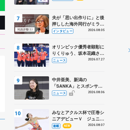
プに 島田麻央はたくさん
試合に出て国際大会へ【文
部科学省スポーツ表彰
夫が「思い出作りに」と後
式】
押しした海外同行がミラノ
まで… 繁華街のリンクで
2026.08.05
インタビュー
は不良のお兄さんも味方
に 小林芳子さんが振り返
オリンピック優秀者顕彰に
るスケート人生
りくりゅう、坂本花織さ
ん、団体メンバーら 8月
2026.07.27
ニュース
7日に文科省が表彰式、ブ
ルーノ・マルコット、中野
園子らコーチも
中井亜美、新潟の
フ
「SANKA」とスポンサー
契約 「全力で応援」とコ
2026.08.06
ニュース
メント
みなとアクルス杯で圧巻シ
ニアデビューＶ ジュニア
で４シーズン無敗の島田麻
2026.08.07
連載
NEW