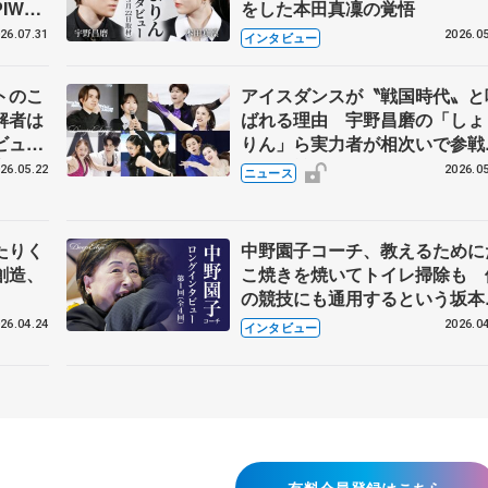
IW前
をした本田真凜の覚悟
26.07.31
2026.05
インタビュー
トのこ
アイスダンスが〝戦国時代〟と
解者は
ばれる理由 宇野昌磨の「しょ
ビュー
りん」ら実力者が相次いで参
恋人、
国内の競争激化
26.05.22
2026.05
ニュース
たりく
中野園子コーチ、教えるために
創造、
こ焼きを焼いてトイレ掃除も 
の競技にも通用するという坂本
織の筋肉
26.04.24
2026.04
インタビュー