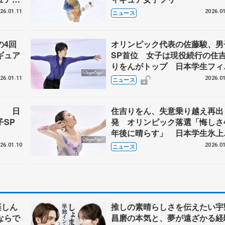
26.01.11
2026.01
ニュース
の4回
オリンピック代表の佐藤駿、男
ギュア
SP首位 女子は現役続行の住
りをんがトップ 日本学生フィ
ュア第1日
26.01.11
2026.01
ニュース
」 日
住吉りをん、失意乗り越え再出
SP
発 オリンピック落選「悔しさ
年後に晴らす」 日本学生氷上
技選手権
26.01.10
2026.01
ニュース
楽しん
推しの素晴らしさを伝えたい宇
ならで
昌磨の本気と、夢が遠ざかる経