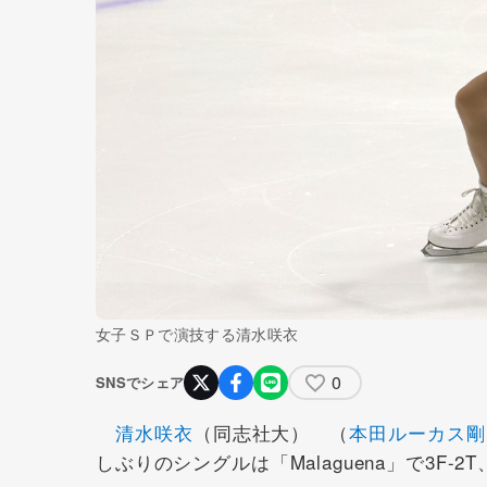
女子ＳＰで演技する清水咲衣
0
SNSでシェア
清水咲衣
（同志社大） （
本田ルーカス剛
しぶりのシングルは「Malaguena」で3F-