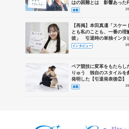
はの困難とは 影響あったP
キャプテン松永さんの存在
20
連載
【再掲】本田真凜「スケー
とも私のことも、一番の理
彼」 引退時の単独インタ
で語った競技人生や家族、
20
インタビュー
これからの夢…
ペア競技に変革をもたらし
りゅう 独自のスタイルを
発明した【引退発表後②】
20
連載