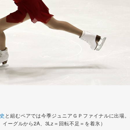
史
と組むペアでは今季ジュニアＧＰファイナルに出場。
2T、イーグルから2A、3Lz＝回転不足＝を着氷）