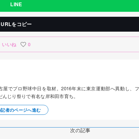
LINE
URLをコピー
いいね
0
名古屋でプロ野球中日を取材。2016年末に東京運動部へ異動し、
だんじり祭りで有名な岸和田市育ち。
の記者のページへ進む
次の記事