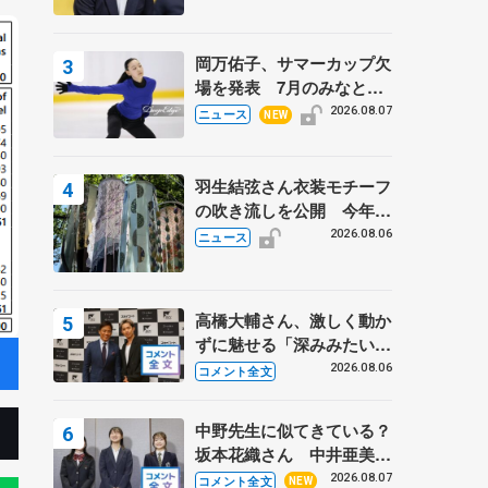
岡万佑子、サマーカップ欠
場を発表 7月のみなとア
クルス杯は腰痛の影響で
2026.08.07
ニュース
NEW
羽生結弦さん衣装モチーフ
の吹き流しを公開 今年は
「春よ、来い」、仙台の瑞
2026.08.06
ニュース
鳳殿
高橋大輔さん、激しく動か
ずに魅せる「深みみたいな
ものは出てきている？」
2026.08.06
コメント全文
〝兄さん〟と慕うレジェン
ド野村忠宏さんと和気あい
中野先生に似てきている？
あい
坂本花織さん 中井亜美は
クリケットのサマーキャン
2026.08.07
コメント全文
NEW