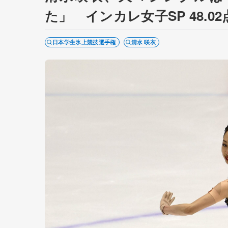
た」 インカレ女子SP 48.0
日本学生氷上競技選手権
清水 咲衣