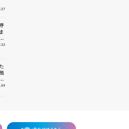
.27
呼
ま
戦
.22
た
他
花
.09