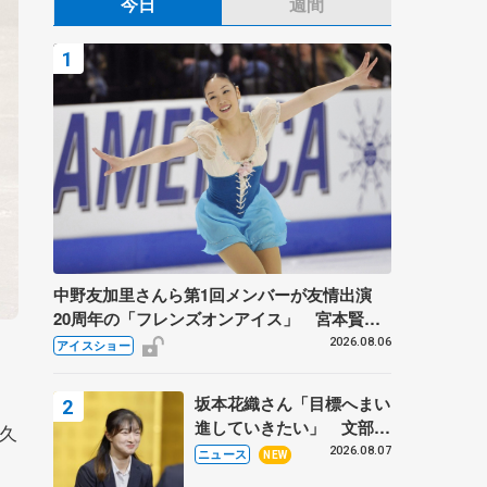
今日
週間
中野友加里さんら第1回メンバーが友情出演
20周年の「フレンズオンアイス」 宮本賢二
さん、有川梨絵さん、田村岳斗さんも
2026.08.06
アイスショー
坂本花織さん「目標へまい
進していきたい」 文部科
久
学省スポーツ表彰式で代表
2026.08.07
ニュース
NEW
謝辞