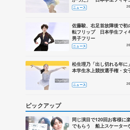
子フリー
20
ニュース
佐藤駿、右足首故障後で初
転フリップ 日本学生フィ
男子フリー
20
ニュース
松生理乃「出し切れる年に
本学生氷上競技選手権・女子
20
ニュース
ピックアップ
同じ演目で120回お客様に
でもらう 船上スケーター