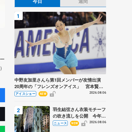
今日
週間
ー
）
中野友加里さんら第1回メンバーが友情出演
20周年の「フレンズオンアイス」 宮本賢二
さん、有川梨絵さん、田村岳斗さんも
2026.08.06
アイスショー
NEW
羽生結弦さん衣装モチーフ
の吹き流しを公開 今年は
「春よ、来い」、仙台の瑞
2026.08.06
ニュース
NEW
鳳殿