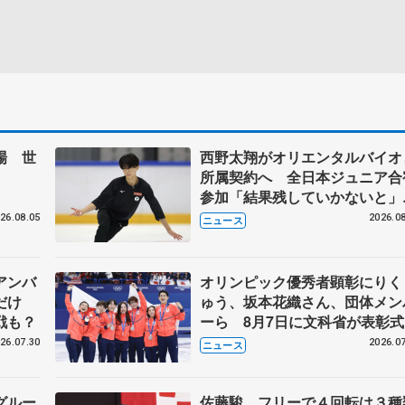
場 世
西野太翔がオリエンタルバイオ
所属契約へ 全日本ジュニア合
参加「結果残していかないと
講師はジェーソン・ブラウン、
26.08.05
2026.08
ニュース
万佑子は助言感謝
アンバ
オリンピック優秀者顕彰にりく
だけ
ゅう、坂本花織さん、団体メン
戦も？
ーら 8月7日に文科省が表彰式
ブルーノ・マルコット、中野園
26.07.30
2026.07
ニュース
らコーチも
グルー
佐藤駿、フリーで４回転は３種