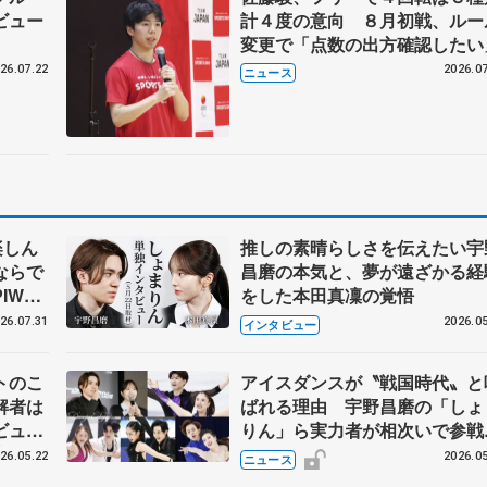
ビュー
計４度の意向 ８月初戦、ルー
変更で「点数の出方確認したい
26.07.22
2026.07
ニュース
楽しん
推しの素晴らしさを伝えたい宇
ならで
昌磨の本気と、夢が遠ざかる経
IW前
をした本田真凜の覚悟
26.07.31
2026.05
インタビュー
トのこ
アイスダンスが〝戦国時代〟と
解者は
ばれる理由 宇野昌磨の「しょ
ビュー
りん」ら実力者が相次いで参
恋人、
国内の競争激化
26.05.22
2026.05
ニュース