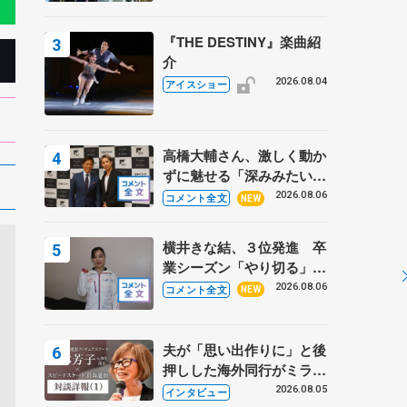
『THE DESTINY』楽曲紹
介
2026.08.04
アイスショー
高橋大輔さん、激しく動か
ずに魅せる「深みみたいな
ものは出てきている？」
2026.08.06
コメント全文
NEW
〝兄さん〟と慕うレジェン
ド野村忠宏さんと和気あい
横井きな結、３位発進 卒
あい
業シーズン「やり切る」
【みなとアクルス杯SP】
2026.08.06
コメント全文
NEW
夫が「思い出作りに」と後
押しした海外同行がミラノ
まで… 繁華街のリンクで
2026.08.05
インタビュー