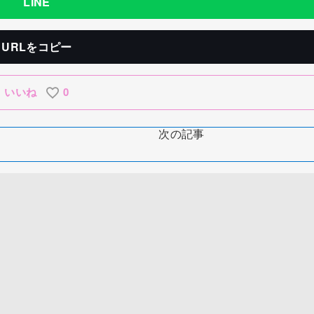
LINE
URLをコピー
いいね
0
次の記事