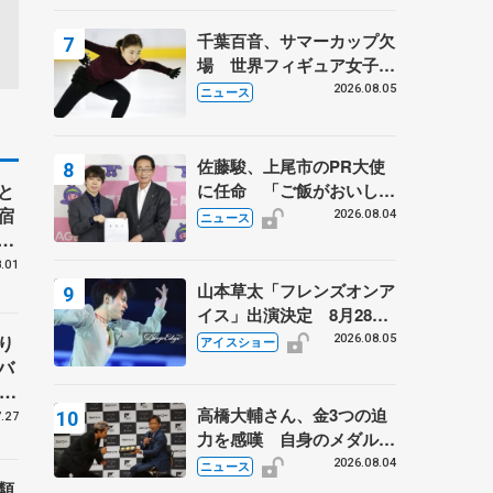
は不良のお兄さんも味方
に 小林芳子さんが振り返
千葉百音、サマーカップ欠
るスケート人生
場 世界フィギュア女子2
位
2026.08.05
ニュース
佐藤駿、上尾市のPR大使
と
に任命 「ご飯がおいし
宿
く、住みやすいのが魅力」
2026.08.04
ニュース
」
岡
.01
山本草太「フレンズオンア
イス」出演決定 8月28日
（金）2公演のみ 荒川静
り
2026.08.05
アイスショー
香さんプロデュース、20
バ
周年のアイスショー
、
子
高橋大輔さん、金3つの迫
.27
力を感嘆 自身のメダルは
「どちらに？」 〝リス兄
2026.08.04
ニュース
弟〟オリンピック3連覇の
類