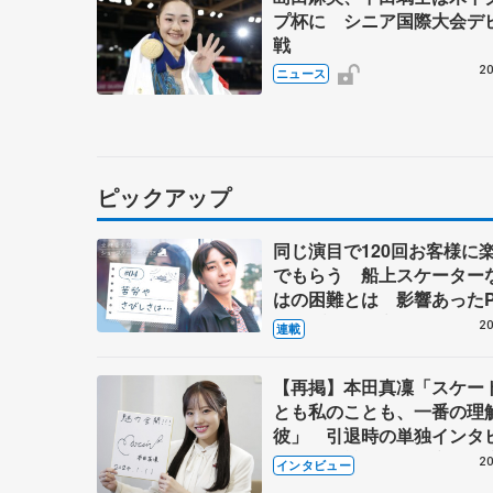
プ杯に シニア国際大会デ
戦
20
ニュース
ピックアップ
同じ演目で120回お客様に
でもらう 船上スケーター
はの困難とは 影響あったP
キャプテン松永さんの存在
20
連載
【再掲】本田真凜「スケー
とも私のことも、一番の理
彼」 引退時の単独インタ
で語った競技人生や家族、
20
インタビュー
これからの夢…