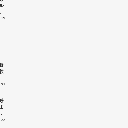
野村忠宏さんと対談
ル
」
.19
野
験
.27
呼
ま
戦
.22