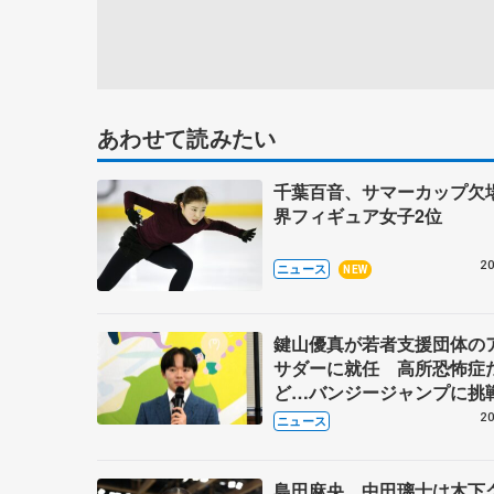
あわせて読みたい
千葉百音、サマーカップ欠
界フィギュア女子2位
20
ニュース
NEW
鍵山優真が若者支援団体の
サダーに就任 高所恐怖症
ど…バンジージャンプに挑
20
ニュース
島田麻央、中田璃士は木下