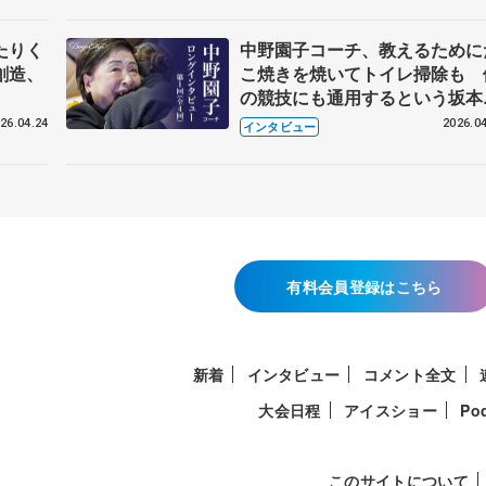
たりく
中野園子コーチ、教えるために
創造、
こ焼きを焼いてトイレ掃除も 
の競技にも通用するという坂本
織の筋肉
26.04.24
2026.04
インタビュー
有料会員登録はこちら
新着
インタビュー
コメント全文
大会日程
アイスショー
Po
このサイトについて